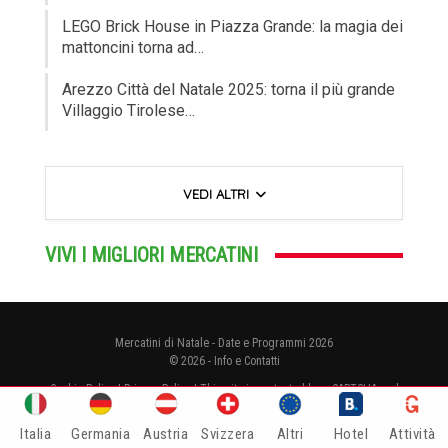
LEGO Brick House in Piazza Grande: la magia dei
mattoncini torna ad…
Arezzo Città del Natale 2025: torna il più grande
Villaggio Tirolese…
VEDI ALTRI
VIVI I MIGLIORI MERCATINI
Mercatini di Natale - Date e Programmi 2026
© 2026 -
Info e Contatti
Cookie Policy
|
Privacy Policy
| This site is protected by reCAPTCHA and
the Google
Privacy Policy
and
Terms of Service
apply. | P.Iva
IT07302610485
Italia
Germania
Austria
Svizzera
Altri
Hotel
Attività