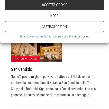
tra le mura storiche e le sale interne del castello saranno
ACCETTA COOKIE
utilizzate dagli artigiani per esporre i loro manufatti e dare
dimostrazione di antiche lavorazioni come quella del…
NEGA
GESTISCI OPZIONI
Politica dei cookie
Dichiarazione sulla Privacy
Imprint
TRENTINO ALTO ADIGE
San Candido
Non c'è posto migliore per vivere l'attesa del Natale che al
contemplativo mercatino di Natale a San Candido nelle Tre
Cime delle Dolomiti. Ogni anno, dalla fine di novembre fino al 6
gennaio, il centro del paese si trasforma in un paesaggio…