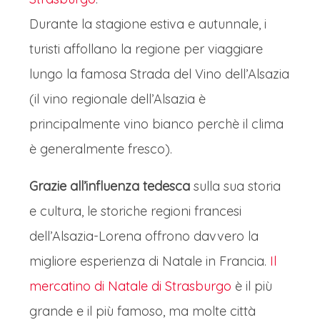
Durante la stagione estiva e autunnale, i
Durante la giornata verrà effettuata
turisti affollano la regione per viaggiare
una crociera in battello per vedere la
lungo la famosa Strada del Vino dell’Alsazia
città e i suoi mercatini dal suo angolo
(il vino regionale dell’Alsazia è
più bello e suggestivo, quello del Reno
principalmente vino bianco perchè il clima
che la attraversa.
è generalmente fresco).
Il Reno a Strasburgo non è solo un
fiume, ma il respiro della città e il
Grazie all’influenza tedesca
sulla sua storia
simbolo della sua doppia anima,
e cultura, le storiche regioni francesi
francese e tedesca. Qui, il grande fiume
dell’Alsazia-Lorena offrono davvero la
europeo scorre maestoso, delimitando
migliore esperienza di Natale in Francia.
Il
per secoli un confine, ma oggi unendo
mercatino di Natale di Strasburgo
è il più
culture e popoli. Attraversa il cuore
grande e il più famoso, ma molte città