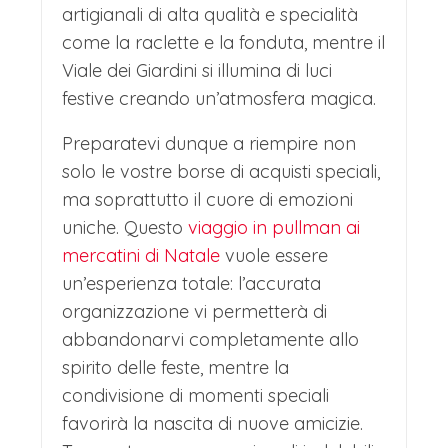
artigianali di alta qualità e specialità
mentre la piazza dei Dominicani si
come la raclette e la fonduta, mentre il
trasforma in un regno di luci e suoni. Il
Viale dei Giardini si illumina di luci
cuore più autentico batte nella piazza
festive creando un’atmosfera magica.
dei Artisans, dove gli artigiani
Preparatevi dunque a riempire non
modellano il vetro e il legno davanti al
solo le vostre borse di acquisti speciali,
ma soprattutto il cuore di emozioni
pubblico.
uniche. Questo
viaggio in pullman ai
Il vero magia è l'ambientazione: le
mercatini di Natale
vuole essere
facciate colorate del quartiere della
un’esperienza totale: l’accurata
Petite Venise, i ponticelli illuminati e le
organizzazione vi permetterà di
abbandonarvi completamente allo
decorazioni che si specchiano nelle
spirito delle feste, mentre la
acque tranquille dei canali creano una
condivisione di momenti speciali
scenografia unica. Colmar non ospita
favorirà la nascita di nuove amicizie.
semplicemente un mercatino; diventa