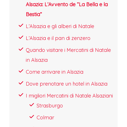
Alsazia: L’Avvento de “La Bella e la
Kléber e le melodie natalizie, rendendo
Bestia”
Strasburgo la vera "Capitale del
Natale".
L’Alsazia e gli alberi di Natale
Strasburgo incarna il dialogo tra due
L’Alsazia e il pan di zenzero
culture, sospesa tra l'eredità francese e
Quando visitare i Mercatini di Natale
l'anima tedesca. Il suo cuore è la
in Alsazia
Grande Île, patrimonio UNESCO, dove
Come arrivare in Alsazia
la Cattedrale di arenaria rosa svetta
Dove prenotare un hotel in Alsazia
come un merletto di pietra, mentre le
case a graticcio della Petite France si
I migliori Mercatini di Natale Alsaziani
specchiano nei canali tranquilli. Questo
Strasburgo
quartiere, con i suoi ponti coperti e gli
Colmar
antichi lavatoi, profuma di choucroute