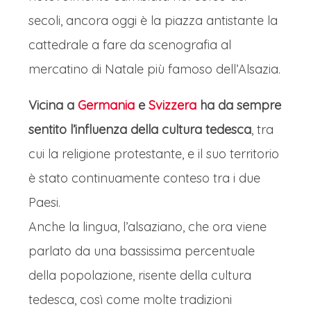
I mercatini di Natale di Strasburgo, il
secoli, ancora oggi è la piazza antistante la
celebre "Christkindelsmärik", sono una
cattedrale a fare da scenografia al
magia antica che dal 1570 invade la
mercatino di Natale più famoso dell’Alsazia.
città. La Place Broglie, con le sue oltre
Vicina a
Germania
e
Svizzera
ha da sempre
300 casette di legno, è il cuore di
sentito l’influenza della cultura tedesca
, tra
questa festa, ma l'incanto si diffonde in
cui la religione protestante, e il suo territorio
ogni piazza, trasformando Strasburgo
è stato continuamente conteso tra i due
in un villaggio fiabesco.
Paesi.
L'aria profuma di vin brulé, cannella e
Anche la lingua, l’alsaziano, che ora viene
bredele, i tradizionali biscotti alsaziani.
parlato da una bassissima percentuale
Tra le bancarelle luccicano
della popolazione, risente della cultura
decorazioni artigianali, stelle di Natale
tedesca, così come molte tradizioni
e ceramiche dipinte. La Cattedrale,