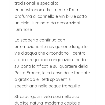
tradizionali e specialità
Riquewihr, affascinante villaggio
enogastronomiche, mentre l’aria
medievale alsaziano, che ha ispirato il
profuma di cannella e vin brulé sotto
villaggio del film Disney "La Bella e la
un cielo illuminato da decorazioni
Bestia" con le sue case a graticcio
luminose.
colorate e le stradine acciottolate che
La scoperta continua con
sembrano uscite da una fiaba.
un’emozionante navigazione lungo le
vie d’acqua che circondano il centro
Durante il Natale, Riquewihr si
storico, regalando angolazioni inedite
trasforma in un incantevole mercatino
sui ponti fortificati e sul quartiere della
natalizio, dove le sue vie storiche si
Petite France, le cui case dalle facciate
riempiono di bancarelle che offrono
a graticcio e i tetti spioventi si
specchiano nelle acque tranquille.
artigianato locale, decorazioni
tradizionali e specialità culinarie. Le luci
Strasburgo si rivela così nella sua
natalizie aggiungono un tocco magico,
duplice natura: moderna capitale