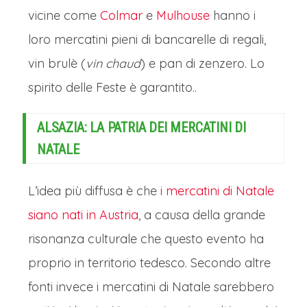
della capitale alsaziana con una
vicine come
Colmar
e
Mulhouse
hanno i
presenza discreta ma potente,
loro mercatini pieni di bancarelle di regali,
costeggiato da ampi argini verdi, piste
vin brulè (
vin chaud
) e pan di zenzero. Lo
ciclabili e parchi dove gli strasburghesi
spirito delle Feste è garantito..
si ritrovano. La sua ansa abbraccia la
Grande Île, il centro storico patrimonio
ALSAZIA: LA PATRIA DEI MERCATINI DI
UNESCO, e il quartiere europeo, sede
NATALE
del Parlamento, quasi a sottolineare il
L’idea più diffusa è che
i mercatini di Natale
suo nuovo ruolo di cuore pulsante
siano nati in Austria
, a causa della grande
dell'Europa unita.
risonanza culturale che questo evento ha
D'inverno, le sue acque grigie riflettono
proprio in territorio tedesco. Secondo altre
i cieli bassi; d'estate, si animano di
fonti invece i mercatini di Natale sarebbero
battelli e chiatte. È un testimone