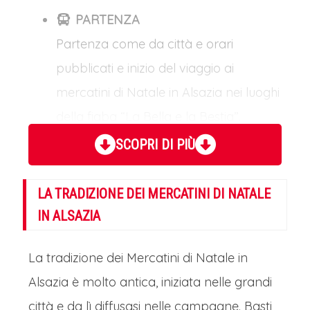
PARTENZA
Partenza come da città e orari
pubblicati e inizio del viaggio ai
mercatini di Natale in Alsazia nei luoghi
della fiaba “La Bella e la Bestia”.
SCOPRI DI PIÙ
Mercatini di Natale in Alsazia – La Bella e
La Bestia: Giorno 2
LA TRADIZIONE DEI MERCATINI DI NATALE
STRASBURGO: IL CUORE
IN ALSAZIA
DELL’ALSAZIA
Arrivo a Strasburgo in mattinata e
La tradizione dei Mercatini di Natale in
prima immersione nel clima natalizio.
Alsazia è molto antica, iniziata nelle grandi
Strasburgo, capitale dell'Alsazia e sede
città e da lì diffusasi nelle campagne. Basti