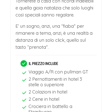
Tornerete a casa con ricordi indelebili
e quella gioia natalizia che solo luoghi
essa stessa un presepe vivente,
così speciali sanno regalare.
un'immersione totale in una favola di
Natale che profuma di spezie, dolci
E’ un sogno, anzi, una “fiaba” per
rimanere a tema, anzi, è una realtà a
tradizionali e pura meraviglia.
distanza di un solo click, quello sul
CENA E PERNOTTAMENTO IN
tasto “prenota”.
HOTEL
Nel tardo pomeriggio rientro in hotel
IL PREZZO INCLUDE
per cena e pernottamento.
Viaggio A/R con pullman GT
2 Pernottamenti in hotel 3
Mercatini di Natale in Alsazia – La Bella e
stelle o superiore
La Bestia: Giorno 4
2 Colazioni in hotel
COLAZIONE IN HOTEL E
2 Cene in hotel
Crociera in battello a
RIPARTENZA
Strasburgo