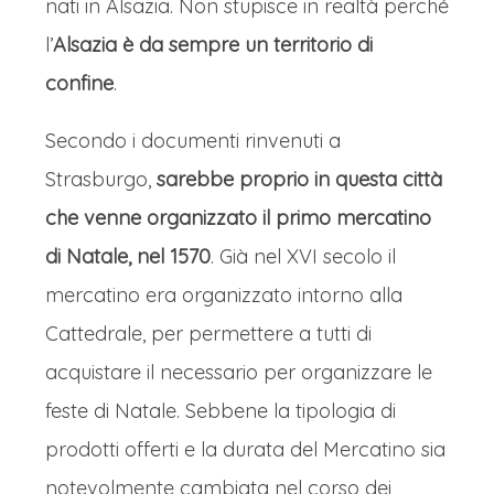
nati in Alsazia. Non stupisce in realtà perché
silenzioso della storia, da quando i
l’
Alsazia è da sempre un territorio di
romani costruirono il primo ponte fino
confine
.
ad oggi, scorrendo lento verso il Nord,
portando con sé il carattere resiliente
Secondo i documenti rinvenuti a
e aperto di una città di frontiera.
Strasburgo,
sarebbe proprio in questa città
I MERCATINI DI NATALE DI
che venne organizzato il primo mercatino
STRASBURGO
di Natale, nel 1570
. Già nel XVI secolo il
Sarà possibile girare poi
mercatino era organizzato intorno alla
autonomamente tra le 400 bancarelle
Cattedrale, per permettere a tutti di
per fare i primi regali di Natale, per se
acquistare il necessario per organizzare le
o per gli altri, o per degustare alcune
feste di Natale. Sebbene la tipologia di
delle prelibatezze che colmano l’aria di
prodotti offerti e la durata del Mercatino sia
aromi ai quali è impossibile resistere.
notevolmente cambiata nel corso dei