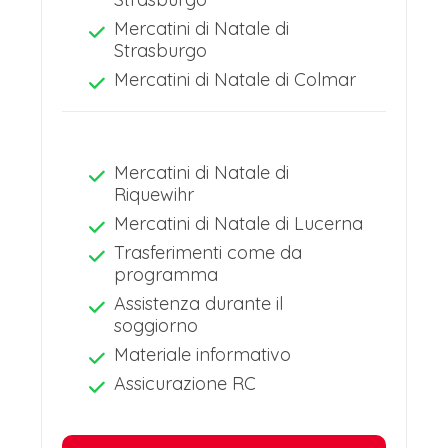
La mattina ritrovo del gruppo per la
Mercatini di Natale di
colazione, check-out delle camere e
Strasburgo
Mercatini di Natale di Colmar
ripartenza in pullman alla volta della
Svizzera.
I MERCATINI DI NATALE DI
Mercatini di Natale di
LUCERNA
Riquewihr
Mercatini di Natale di Lucerna
Durante il viaggio di rientro, di per se
Trasferimenti come da
comunque non molto lungo,
programma
compatibilmente con le rispettive città
Assistenza durante il
soggiorno
di provenienza, c’è modo e tempo per
Materiale informativo
fermarsi, spezzando e quindi
Assicurazione RC
alleggerendo il viaggio,
approfittandone per vedere un ultimo