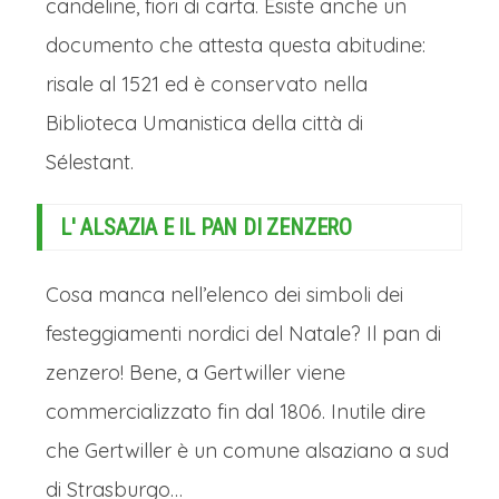
candeline, fiori di carta. Esiste anche un
in Franziskanerplatz dominato da un
documento che attesta questa abitudine:
maestoso albero di Natale addobbato
risale al 1521 ed è conservato nella
con oltre 8.000 cristalli Swarovski, che
Biblioteca Umanistica della città di
crea un'atmosfera di pura magia e
Sélestant.
offre artigianato, decorazioni natalizie
L' ALSAZIA E IL PAN DI ZENZERO
e prelibatezze. Un altro mercatino
incantevole si svolge lungo il Viale dei
Cosa manca nell’elenco dei simboli dei
Giardini, illuminato da luci scintillanti.
festeggiamenti nordici del Natale? Il pan di
I mercatini di Natale di Lucerna
zenzero! Bene, a Gertwiller viene
incantano in uno scenario da favola,
commercializzato fin dal 1806. Inutile dire
tra le acque scintillanti del lago e le
che Gertwiller è un comune alsaziano a sud
maestose montagne che fanno da
di Strasburgo…