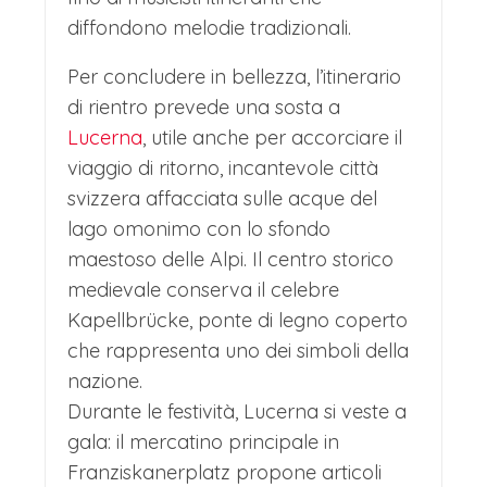
fare ancora acquisti o perdersi nel
diffondono melodie tradizionali.
tempo che sembra fermo tra i suoi
Per concludere in bellezza, l’itinerario
vicoli stretti.
di rientro prevede una sosta a
I mercatini di Natale di Colmar sono un
Lucerna
, utile anche per accorciare il
viaggio di ritorno, incantevole città
incantesimo medievale che prende
svizzera affacciata sulle acque del
vita tra i canali e le case a graticcio del
lago omonimo con lo sfondo
suo centro storico fiabesco.
maestoso delle Alpi. Il centro storico
L'atmosfera è quella di un villaggio
medievale conserva il celebre
Kapellbrücke, ponte di legno coperto
delle meraviglie, dove ogni piazza
che rappresenta uno dei simboli della
ospita un mercato a tema, ognuno
nazione.
con una propria anima.
Durante le festività, Lucerna si veste a
La Place de l'Ancienne Douane
gala: il mercatino principale in
Franziskanerplatz propone articoli
profuma di vin brulé e bredeles,