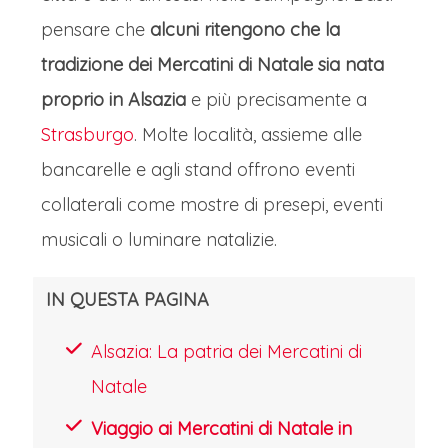
del Parlamento Europeo, è una città
pensare che
alcuni ritengono che la
ricca di storia e cultura. Il suo centro
tradizione dei Mercatini di Natale sia nata
storico, la Grande Île, è patrimonio
proprio in Alsazia
e più precisamente a
UNESCO e vanta la maestosa
Strasburgo
. Molte località, assieme alle
Cattedrale di Notre-Dame. Strasburgo
bancarelle e agli stand offrono eventi
è famosa per i suoi mercatini di Natale,
collaterali come mostre di presepi, eventi
tra i più antichi d'Europa, risalenti al
musicali o luminare natalizie.
1570. Il "Christkindelsmärik" si estende
tra Place Broglie e la Cattedrale,
IN QUESTA PAGINA
offrendo artigianato, decorazioni
Alsazia: La patria dei Mercatini di
natalizie e specialità alsaziane.
Natale
L'atmosfera è resa magica dalle luci
Viaggio ai Mercatini di Natale in
scintillanti, l'albero gigante in Place