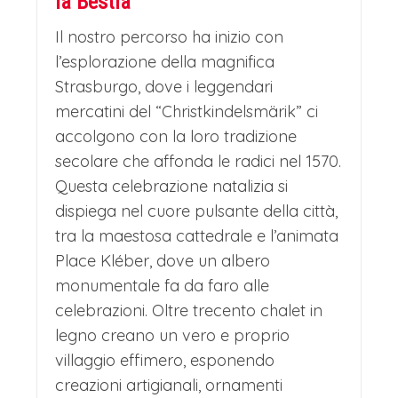
la Bestia”
CENA E PERNOTTAMENTO IN
Il nostro percorso ha inizio con
HOTEL
l’esplorazione della magnifica
Strasburgo, dove i leggendari
Nel tardo pomeriggio rientro in hotel
mercatini del “Christkindelsmärik” ci
per cena e pernottamento.
accolgono con la loro tradizione
secolare che affonda le radici nel 1570.
Mercatini di Natale in Alsazia – La Bella e
Questa celebrazione natalizia si
La Bestia: Giorno 3
dispiega nel cuore pulsante della città,
COLAZIONE IN HOTEL
tra la maestosa cattedrale e l’animata
Risveglio e ricca colazione in hotel.
Place Kléber, dove un albero
monumentale fa da faro alle
RIQUEWHIR (VILLAGGIO DI "LA
celebrazioni. Oltre trecento chalet in
BELLA E LA BESTIA") E I MERCATINI DI
legno creano un vero e proprio
NATALE
villaggio effimero, esponendo
Spostamento in bus in direzione di
creazioni artigianali, ornamenti