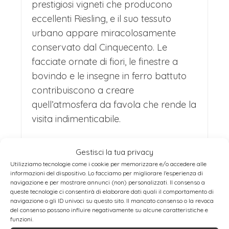
castello della Bestia. Riquewihr non è
prestigiosi vigneti che producono
eccellenti Riesling, e il suo tessuto
solo un posto da vedere, ma da vivere
urbano appare miracolosamente
come una fiaba.
conservato dal Cinquecento. Le
I MERCATINI DI NATALE DI
facciate ornate di fiori, le finestre a
COLMAR
bovindo e le insegne in ferro battuto
contribuiscono a creare
Dopo l’incantevole mattinata a
quell’atmosfera da favola che rende la
Riquewihr ci si sposterà in pullman alla
visita indimenticabile.
volta di Colmar, il gioiello dell'Alsazia,
Tappa imprescindibile è
Colmar
,
rinomata per il suo centro storico
Gestisci la tua privacy
definita non a caso la “
Venezia
perfettamente conservato, per le sue
Utilizziamo tecnologie come i cookie per memorizzare e/o accedere alle
dell’Alsazia” per i suoi romantici canali
informazioni del dispositivo. Lo facciamo per migliorare l'esperienza di
pittoresche case con tetto spiovente e
navigazione e per mostrare annunci (non) personalizzati. Il consenso a
attraversati da ponticelli. La città
queste tecnologie ci consentirà di elaborare dati quali il comportamento di
i suoi canali suggestivi.
natale di Frédéric Auguste Bartholdi,
navigazione o gli ID univoci su questo sito. Il mancato consenso o la revoca
del consenso possono influire negativamente su alcune caratteristiche e
creatore della Statua della Libertà,
Durante il periodo natalizio, la città si
funzioni.
conserva un eccezionale patrimonio