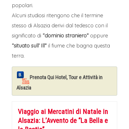
popolari.
maestosa, fa da sfondo a questo
Alcuni studiosi ritengono che il termine
sogno, mentre il Grande Albero,
stesso di Alsazia derivi dal tedesco con il
simbolo di luce e gioia, domina la Place
significato di
“dominio straniero”
oppure
Kléber.
“situato sull’ Ill”
il fiume che bagna questa
È un rito che unisce tradizione e
terra.
comunità, dove l'atmosfera
accogliente e calda riscalda il cuore
Prenota Qui Hotel, Tour e Attività in
nonostante il freddo. Non è solo un
Alsazia
mercato, ma un'esperienza che
cattura l'essenza più autentica e
scintillante del Natale, rendendo
Viaggio ai Mercatini di Natale in
Strasburgo, se possibile, ancora più
Alsazia: L’Avvento de “La Bella e
bella.