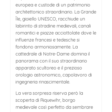
europea e custode di un patrimonio
immergendo i visitatori in un'atmosfera
architettonico straordinario. La Grande
fiabesca che richiama perfettamente
Île, gioiello UNESCO, racchiude un
l'incanto del famoso cartone animato.
labirinto di stradine medievali, canali
Riquewihr è inserito nell’elenco dei
romantici e piazze acciottolate dove le
influenze francesi e tedesche si
paesini più belli di tutta la Francia, e il
fondono armoniosamente. La
tempo passerà veloce tra acquisti e
cattedrale di Notre-Dame domina il
mille scatti fotografici per immortalare
panorama con il suo straordinario
questa bellezza senza tempo.
apparato scultoreo e il prezioso
orologio astronomico, capolavoro di
Le sue case a graticcio dai colori
ingegneria rinascimentale.
pastello, i balconi fioriti e i cortili segreti
La vera sorpresa riserva però la
evocano immediatamente il villaggio
scoperta di Riquewihr, borgo
dove viveva Bella. L'atmosfera da
medievale così perfetto da sembrare
favola è palpabile tra le viuzze