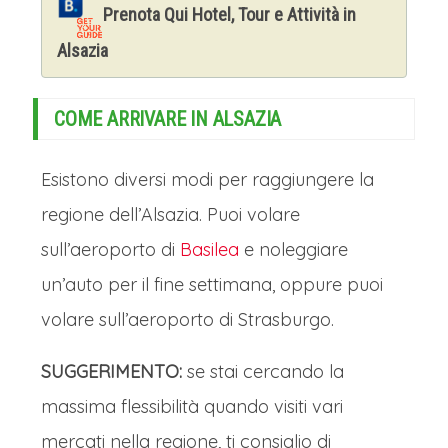
melodie natalizie e cori alpini. Lucerna
Prenota Qui Hotel, Tour e Attività in
offre un'esperienza di Natale
Alsazia
sofisticata e intima, dove tradizione
svizzera e incanto naturale si fondono
COME ARRIVARE IN ALSAZIA
perfettamente.
Esistono diversi modi per raggiungere la
RIENTRO A CASA
regione dell’Alsazia. Puoi volare
L’arrivo in Italia è previsto nel tardo
sull’aeroporto di
Basilea
e noleggiare
pomeriggio o in serata a seconda delle
un’auto per il fine settimana, oppure puoi
rispettive città di partenza.
volare sull’aeroporto di Strasburgo.
SUGGERIMENTO:
se stai cercando la
massima flessibilità quando visiti vari
mercati nella regione, ti consiglio di