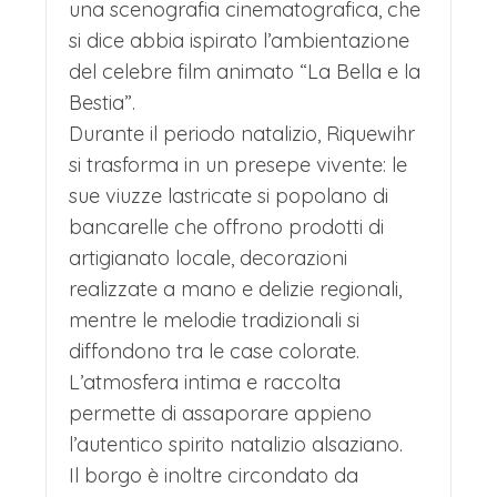
una scenografia cinematografica, che
acciottolate, dove ogni dettaglio parla
si dice abbia ispirato l’ambientazione
del celebre film animato “La Bella e la
di una bellezza antica e ben custodita.
Bestia”.
Come nel racconto, qui la bellezza
Durante il periodo natalizio, Riquewihr
superficiale nasconde un'eredità più
si trasforma in un presepe vivente: le
profonda: l'apparenza da borgo
sue viuzze lastricate si popolano di
bancarelle che offrono prodotti di
incantato cela una storia ricca e a
artigianato locale, decorazioni
volte oscura, segnata da guerre e
realizzate a mano e delizie regionali,
passaggi di potere. Il vino, prodotto nei
mentre le melodie tradizionali si
vigneti circostanti, aggiunge un tocco
diffondono tra le case colorate.
L’atmosfera intima e raccolta
di magia, come se un incantesimo
permette di assaporare appieno
avesse preservato questo luogo in una
l’autentico spirito natalizio alsaziano.
bolla senza tempo, proprio come il
Il borgo è inoltre circondato da