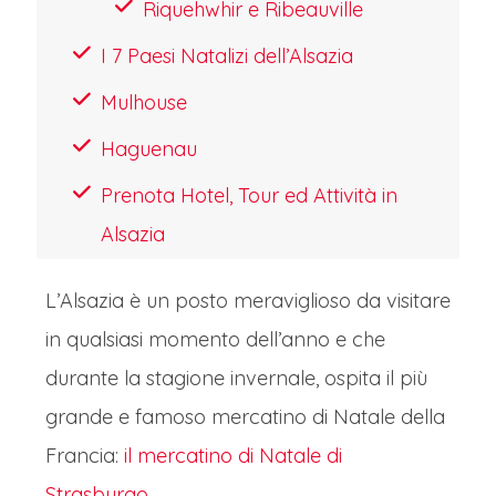
Riquehwhir e Ribeauville
e vin blanc. La città è anche la capitale
I 7 Paesi Natalizi dell’Alsazia
europea, ospitando il Parlamento nel
Mulhouse
quartiere futuristico che dialoga con il
centro storico. A Strasburgo, il tempo
Haguenau
sembra scorrere a diverse velocità:
Prenota Hotel, Tour ed Attività in
lento tra i vicoli acciottolati, dinamico
Alsazia
nelle istituzioni comunitarie. È una città
L’Alsazia è un posto meraviglioso da visitare
di luce e acqua, che d'inverno brilla dei
in qualsiasi momento dell’anno e che
mercatini di Natale e d'estate fiorisce
durante la stagione invernale, ospita il più
lungo l'Ill. Un luogo dove la storia si fa
grande e famoso mercatino di Natale della
presente, e dove l'Europa respira, unita
Francia:
e pacifica, tra le rive dei suoi fiumi.
il mercatino di Natale di
Strasburgo
CROCIERA IN BATTELLO
.