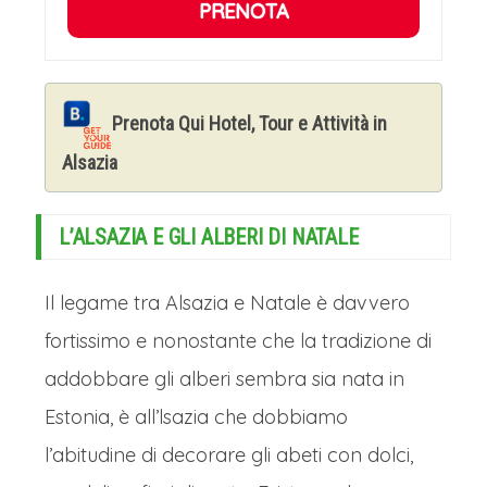
PRENOTA
mercatino, un’ultima città in un
contesto completamente diverso ed in
una nazione diversa, cioè Lucerna in
Prenota Qui Hotel, Tour e Attività in
Svizzera.
Alsazia
Pittoresca città situata sul lago di
Lucerna e circondata dalle Alpi, è nota
L’ALSAZIA E GLI ALBERI DI NATALE
per il suo centro storico ben
conservato e il famoso Kapellbrücke.
Il legame tra Alsazia e Natale è davvero
Nel periodo natalizio, la città si
fortissimo e nonostante che la tradizione di
trasforma grazie ai mercatini di Natale
addobbare gli alberi sembra sia nata in
che portano una magica atmosfera
Estonia, è all’lsazia che dobbiamo
festiva. Il principale mercatino, il
l’abitudine di decorare gli abeti con dolci,
"Lozärner Weihnachtsmarkt", si trova