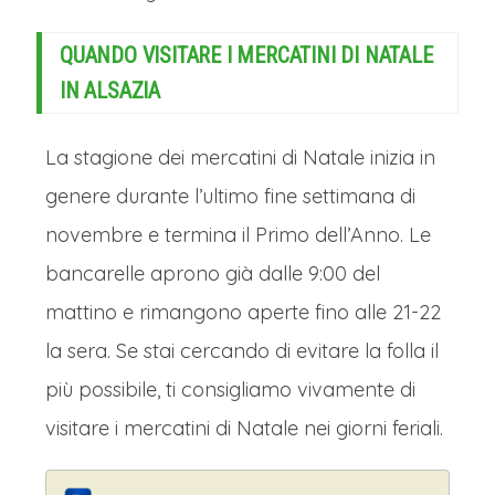
cornice. Lungo la Schwanenplatz e la
Kapellplatz, tra le caratteristiche
QUANDO VISITARE I MERCATINI DI NATALE
casette di legno, si respirano i profumi
IN ALSAZIA
del vin brulé, delle castagne arrosto e
dei tradizionali Chräbeli, biscotti alle
La stagione dei mercatini di Natale inizia in
mandorle. Artigiani locali espongono
genere durante l’ultimo fine settimana di
pregevoli decorazioni in legno e
novembre e termina il Primo dell’Anno. Le
ceramiche dipinte a mano.
bancarelle aprono già dalle 9:00 del
Ma la vera particolarità è l'atmosfera
mattino e rimangono aperte fino alle 21-22
raccolta e quasi fiabesca, resa unica
la sera. Se stai cercando di evitare la folla il
dal riflettersi delle luci sulle acque del
più possibile, ti consigliamo vivamente di
lago e dalla vista del Monte Pilatus
visitare i mercatini di Natale nei giorni feriali.
innevato. Il tutto è arricchito da