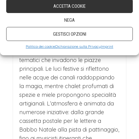
trasforma in un incantevole villaggio di
ACCETTA COOKIE
architettonico che spazia dal
Natale con cinque mercatini distinti,
medioevo al rinascimento, con gioielli
NEGA
ognuno con un'atmosfera unica. Le
come la Maison Pfister e le collezioni
del Musée Unterlinden.
GESTISCI OPZIONI
piazze principali, come Place des
Durante l’Avvento, Colmar moltiplica il
Dominicains e Place de l'Ancienne
Politica dei cookie
Dichiarazione sulla Privacy
Imprint
suo fascino con cinque mercatini
Douane, si animano con chalet che
tematici che invadono le piazze
offrono artigianato locale, decorazioni
principali. Le luci festive si riflettono
nelle acque dei canali raddoppiando
natalizie e delizie culinarie. Le luci
la magia, mentre chalet profumati di
natalizie riflettono sui canali, creando
spezie e miele propongono specialità
un'atmosfera magica e fiabesca,
artigianali. L’atmosfera è animata da
rendendo Colmar una delle mete
numerose iniziative: dalla grande
cassetta postale per le lettere a
natalizie più affascinanti e suggestive
Babbo Natale alla pista di pattinaggio,
d'Europa, nella quale immergersi per
fino ai musicisti itineranti che