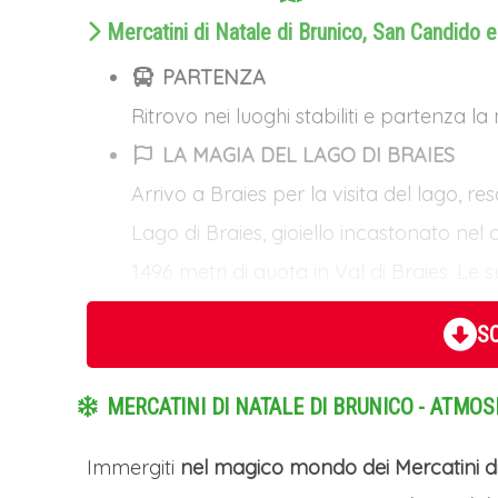
Mercatini di Natale di Brunico, San Candido e 
PARTENZA
Ritrovo nei luoghi stabiliti e partenza l
LA MAGIA DEL LAGO DI BRAIES
Arrivo a Braies per la visita del lago, re
Lago di Braies, gioiello incastonato nel
1.496 metri di quota in Val di Braies. Le 
dal verde smeraldo all'azzurro profondo
SC
incorniciato dalle maestose pareti rocc
stagione, il lago offre la possibilità d
MERCATINI DI NATALE DI BRUNICO - ATMO
circonda le sponde o di noleggiare le ca
Questa immagine iconica è diventata un 
Immergiti
nel magico mondo dei Mercatini di