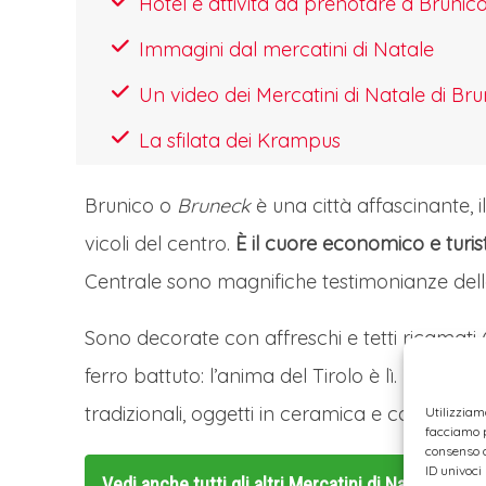
Hotel e attività da prenotare a Brunic
adiacenti, con oltre 40 espositori che p
Immagini dal mercatini di Natale
Particolarmente suggestivo è il "Winter
alberi del parco cittadino illuminati da m
Un video dei Mercatini di Natale di Bru
gastronomiche e all'artigianato tipico. L
La sfilata dei Krampus
prodotti enogastronomici altoatesini, con
genuinità delle materie prime. Complet
Brunico o
Bruneck
è una città affascinante, i
include concerti corali, laboratori creat
vicoli del centro.
È il cuore economico e turist
manifestazione si svolge tradizionalme
Centrale sono magnifiche testimonianze della 
viva l'autentica atmosfera natalizia tirol
Sono decorate con affreschi e tetti ricamati 
TRASFERIMENTO IN HOTEL
ferro battuto: l’anima del Tirolo è lì. Per lo 
Ripartenza e arrivo presso l'hotel e chec
tradizionali, oggetti in ceramica e costumi reg
Utilizziam
CENA E PERNOTTAMENTO IN HOT
facciamo p
consenso a
Cena in hotel con bevande incluse, tem
ID univoci
Vedi anche tutti gli altri
Mercatini di Natale in T