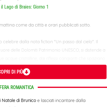
il Lago di Braies: Giorno 1
a mattina come da città e orari pubblicati sotto.
so celebre dalla nota fiction "Un passo dal cielo". Il
 cuore delle Dolomiti Patrimonio UNESCO, si distende a
sue acque cristalline, dai riflessi cangianti che spaziano
, creano uno spettacolo naturale di rara bellezza,
OPRI DI PIÙ
iose della Croda del Becco. Meta ambita in ogni
i percorrere l'ampio sentiero panoramico che ne
SFERA ROMANTICA
ratteristiche barche di legno presso lo storico pontile.
simbolo delle Dolomiti, richiamando visitatori da
 Natale di Brunico
e lasciati incantare dalla