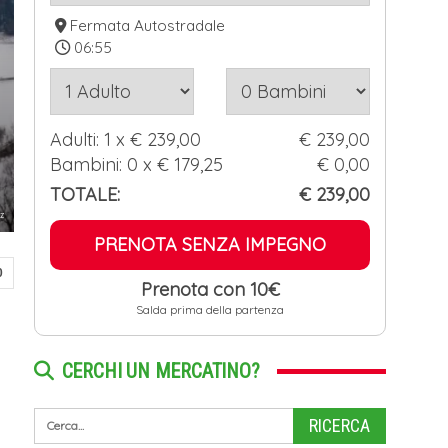
Fermata Autostradale
06:55
Adulti:
1
x €
239,00
€ 239,00
Bambini:
0
x €
179,25
€ 0,00
TOTALE:
€
239,00
lz
PRENOTA SENZA IMPEGNO
0
Prenota con 10€
Salda prima della partenza
CERCHI UN MERCATINO?