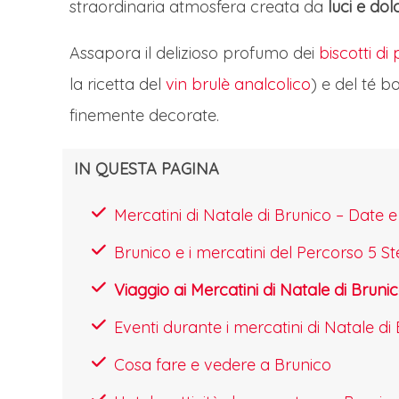
tutto il mondo. L'area preserva un ecos
straordinaria atmosfera creata da
luci e dol
si specchiano nelle placide acque. La le
Assapora il delizioso profumo dei
biscotti d
Fanes, aggiungendo un fascino misterios
la ricetta del
vin brulè analcolico
) e del té b
perfettamente bilanciato tra accessibili
finemente decorate.
BRUNICO E I SUOI MERCATINI DI N
In seguito trasferimento a Brunico e visi
IN QUESTA PAGINA
tempo libero a disposizione. Nei mercati
Mercatini di Natale di Brunico – Dat
alpina di imparagonabile fascino perdend
Brunico e i mercatini del Percorso 5 Ste
oggettistica, di abbigliamento, inebriati 
di Natale di Brunico, in Alto Adige, rap
Viaggio ai Mercatini di Natale di Brunic
caratteristiche della regione. Collocati 
Eventi durante i mercatini di Natale di
Castello di Brunico a fare da scenografi
Cosa fare e vedere a Brunico
atmosfera autentica. Il mercatino princi