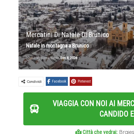
Mercatini Di Natale Di Brunico
Natale in montagna a Brunico
Ultimo aggiornamento
Gen 8, 2026
Condividi
Facebook
Pinterest
VIAGGIA CON NOI AI MERC
CANDIDO E 
Braies
Città che vedrai: