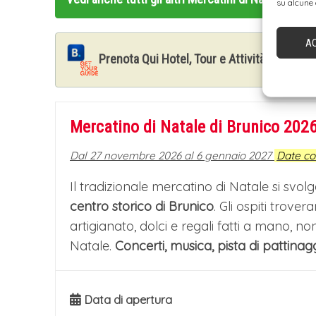
su alcune 
Mercatini di Natale di Brunico, San Candido e 
A
COLAZIONE IN HOTEL
Prenota Qui Hotel, Tour e Attività a Brunico
Dopo la colazione in hotel.
VISITA STABILIMENTO LOACKER
Mercatino di Natale di Brunico 202
Il Tour della Val Pusteria prosegue con l
Heinfels (in Austria), dov'è possibile visi
Dal 27 novembre 2026 al 6 gennaio 2027
Date c
museo aziendale Loacker, ubicato presso i
Il tradizionale mercatino di Natale si sv
un vero e proprio viaggio sensoriale al
centro storico di Brunico
. Gli ospiti trov
artigianato, dolci e regali fatti a mano, n
marchio dolciario.
Natale.
Concerti, musica, pista di pattinag
I MERCATINI DI NATALE DI SAN CA
Successivamente trasferimento a San Ca
della fiction "Un passo dal cielo" con te
Data di apertura