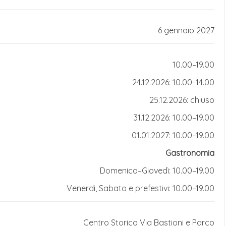
I mercatini natalizi di San Candido, nel cuore della Val
ro atmosfera autentica e raccolta. Il fulcro delle
6 gennaio 2027
llegiata romanica, dove le caratteristiche casette in
arelle propongono produzioni tradizionali altoatesine:
10.00–19.00
ti a mano, dalle candele artistiche alle decorazioni per
24.12.2026: 10.00–14.00
iglie è il "Paese degli Elfi", uno spazio magico
25.12.2026: chiuso
reativi e intrattenimento a tema. L'aria profuma di
31.12.2026: 10.00–19.00
 Krapfen, accompagnate da vin brulé speziato. La
01.01.2027: 10.00–19.00
ia un ricco programma di eventi culturali, tra cui
Gastronomia
 locali. Il contesto montano, con le Dolomiti che fanno
Domenica–Giovedì: 10.00–19.00
esperienza che rimane impressa nel cuore dei
Venerdì, Sabato e prefestivi: 10.00–19.00
Centro Storico
Via Bastioni e Parco