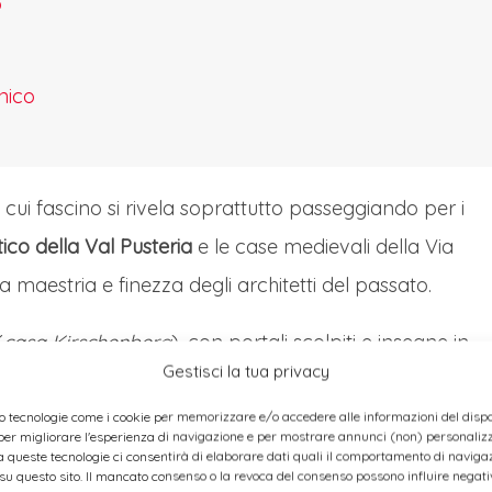
o
ropongono esclusivamente prodotti artigianali locali.
wald" (Foresta Invernale), un percorso magico tra gli
ille luci, con bancarelle dedicate alle specialità
nico
'offerta spazia dalle decorazioni natalizie in legno ai
 particolare attenzione alla sostenibilità e alla
a l'esperienza un ricco programma di eventi che
l cui fascino si rivela soprattutto passeggiando per i
ivi per bambini e dimostrazioni artigianali. La
ico della Val Pusteria
e le case medievali della Via
nte durante i fine settimana dell'Avvento, mantenendo
maestria e finezza degli architetti del passato.
ese.
(
casa Kirschenberg
), con portali scolpiti e insegne in
Gestisci la tua privacy
shopping, puoi scegliere tra prodotti gastronomici
k-in.
ionali realizzati con tessuti Loden.
o tecnologie come i cookie per memorizzare e/o accedere alle informazioni del dispos
EL
er migliorare l'esperienza di navigazione e per mostrare annunci (non) personalizza
 queste tecnologie ci consentirà di elaborare dati quali il comportamento di navigaz
po libero e pernottamento.
 su questo sito. Il mancato consenso o la revoca del consenso possono influire nega
rentino Alto Adige con Date e Programmi 2026