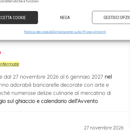
caratteristiche e funzioni.
il Lago di Braies: Giorno 2
CCETTA COOKIE
NEGA
GESTISCI OPZI
Politica dei cookie
Dichiarazione sulla Privacy
Imprint
6
a visita dello stabilimento della Loacker situato a
tare il museo aziendale oltre che il factory shop. Il
onfermate
l centro produttivo di Heinfels in Tirolo, costituisce
olge dal 27 novembre 2026 al 6 gennaio 2027
nel
la scoperta dell'universo gastronomico del noto
eranno adorabili bancarelle decorate con arte e
onché numerose delizie culinarie al mercatino di
gio sul ghiaccio e calendario dell’Avvento
.
NDIDO A UN PASSO DAL CIELO
ndido, il paese in cui sono ambientate le vicende
mpo libero a propria disposizione per la visita della
27 novembre 2026