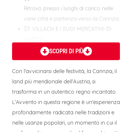
Ritrovo presso i luoghi di carico nelle
varie città e partenza verso la Carinzia.
VILLACH E I SUOI MERCATINI DI
NATALE
Arrivo in tarda mattinata a Villach,
SCOPRI DI PIÙ
incantevole città carinziana bagnata
dalla Drava, gioiello austriaco che
Con l’avvicinarsi delle festività, la Carinzia, il
d'inverno si trasforma in un vero e
land più meridionale dell’Austria, si
proprio paese delle meraviglie. Il suo
trasforma in un autentico regno incantato.
cuore pulsante, Hauptplatz, ospita uno
L’Avvento in questa regione è un’esperienza
dei mercatini di Natale più suggestivi
profondamente radicata nelle tradizioni e
dell'Austria.L'aria profuma di vin brulè
nelle usanze popolari, un momento in cui il