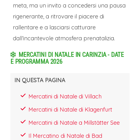
meta, ma un invito a concedersi una pausa
per uno dei mercatini di Natale più
rigenerante, a ritrovare il piacere di
autentici e atmosferici.
L'aria profuma
rallentare e a lasciarsi catturare
di Punsch caldo, di castagne arrosto e
dall’incantevole atmosfera prenatalizia.
di dolci spezie. Le luci delle
caratteristiche bancarelle in legno
MERCATINI DI NATALE IN CARINZIA - DATE
E PROGRAMMA 2026
risplendono contro la facciata
barocca della basilica, illuminando
IN QUESTA PAGINA
manufatti artigianali, decorazioni
Mercatini di Natale di Villach
tradizionali e prelibatezze locali. La
maestosa piazza, con il suo grande
Mercatini di Natale di Klagenfurt
albero addobbato, è avvolta da
Mercatini di Natale a
Millstätter
See
un'atmosfera di quieta contemplazione
Il Mercatino di Natale di
Bad