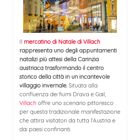
arrosto.Accanto alla tradizione, Graz
offre atmosfere più moderne. Il
Kunstmarkt al Schlossberg, accessibile
con la spettacolare funivia illuminata,
Il
mercatino di Natale di Villach
propone regali artistici e design con
rappresenta uno degli appuntamenti
natalizi più attesi della Carinzia
una vista mozzafiato sulla città. Il
austriaca trasformando il centro
Mercatino dei Bambini al
storico della città in un incantevole
Mariahilferplatz, con le sue luminose
villaggio invernale.
Situata alla
capanne blu, e il Mercatino d'Avvento
confluenza dei fiumi Drava e Gail,
Villach
offre uno scenario pittoresco
al Castello Eggenberg, in un setting
per questa tradizionale manifestazione
barocco, completano l'offerta,
che attira visitatori da tutta l’Austria e
dimostrando come la città sappia
dai paesi confinanti.
celebrare il Natale tra storia, cultura e