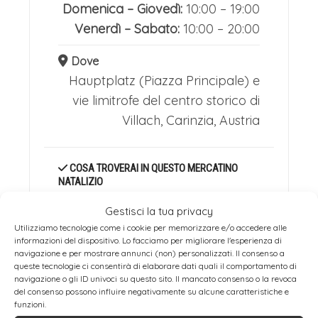
Domenica – Giovedì:
10:00 – 19:00
Venerdì – Sabato:
10:00 – 20:00
Dove
Hauptplatz (Piazza Principale) e
vie limitrofe del centro storico di
Villach, Carinzia, Austria
COSA TROVERAI IN QUESTO MERCATINO
NATALIZIO
Oltre 70 bancarelle di
Gestisci la tua privacy
artigianato tradizionale
Utilizziamo tecnologie come i cookie per memorizzare e/o accedere alle
Decorazioni natalizie in legno
informazioni del dispositivo. Lo facciamo per migliorare l'esperienza di
intagliato a mano
navigazione e per mostrare annunci (non) personalizzati. Il consenso a
queste tecnologie ci consentirà di elaborare dati quali il comportamento di
Ceramiche artistiche e
navigazione o gli ID univoci su questo sito. Il mancato consenso o la revoca
sculture in vetro soffiato
del consenso possono influire negativamente su alcune caratteristiche e
funzioni.
Candele artigianali e lavori a