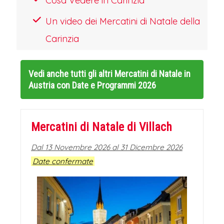
Cosa Vedere in Carinzia
Dopo il pranzo libero ci dirigeremo
Un video dei Mercatini di Natale della
con il pullman in direzione di Graz,
Carinzia
l'elegante capitale della Stiria, che
unisce il suo fascino rinascimentale alla
Vedi anche tutti gli altri
Mercatini di Natale in
vivacità contemporanea per regalare
Austria con Date e Programmi 2026
un'esperienza natalizia unica.
Il cuore
dei festeggiamenti batte in Hauptplatz,
Mercatini di Natale di Villach
dove un maestoso albero di Natale fa
da guardia a un tradizionale mercatino
Dal 13 Novembre 2026 al 31 Dicembre 2026
Date confermate
con oltre 70 bancarelle di legno.
Qui,
l'aria si riempie del profumo dei
Weihnachtskekse (biscotti natalizi), del
vin brulè e delle castagne