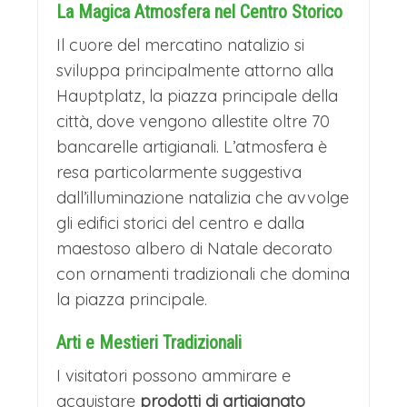
La Magica Atmosfera nel Centro Storico
innovazione, per un'atmosfera magica
Il cuore del mercatino natalizio si
e raffinata.
sviluppa principalmente attorno alla
CENA E PERNOTTAMENTO
Hauptplatz, la piazza principale della
Cena in hotel e pernottamento.
città, dove vengono allestite oltre 70
bancarelle artigianali. L’atmosfera è
Mercatini di Natale Stiria e Carinzia: i
resa particolarmente suggestiva
Mercatini dei Krampus Giorno 3
dall’illuminazione natalizia che avvolge
gli edifici storici del centro e dalla
COLAZIONE IN HOTEL
maestoso albero di Natale decorato
Colazione in hotel.
con ornamenti tradizionali che domina
KLAGENFURT E I MERCATINI DI
la piazza principale.
NATALE DELLA CARINZIA
Arti e Mestieri Tradizionali
A seguito dell’abbondante colazione in
I visitatori possono ammirare e
hotel ci sposteremo a Klagenfurt,
acquistare
prodotti di artigianato