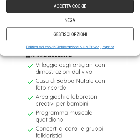
maglia tradizionali
ACCETTA COOKIE
Specialità gastronomiche
carinziane autentiche
NEGA
Vin brulè e bevande calde
GESTISCI OPZIONI
(Glühwein, Kinderpunsch)
Politica dei cookie
Dichiarazione sulla Privacy
Imprint
ATTRAZIONI E SERVIZI
Villaggio degli artigiani con
dimostrazioni dal vivo
Casa di Babbo Natale con
foto ricordo
Area giochi e laboratori
creativi per bambini
Programma musicale
quotidiano
Concerti di corali e gruppi
folkloristici