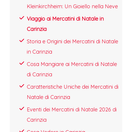
e gioia festosa.Chiamato "Stella
Kleinkirchheim: Un Gioiello nella Neve
dell'Avvento", il mercatino invita a un
Viaggio ai Mercatini di Natale in
viaggio sensoriale tra fede e tradizione,
C
a
rinzia
offrendo momenti di raccoglimento
Storia e Origini dei Mercatini di Natale
tra una degustazione e l'altra. È il luogo
in Carinzia
perfetto per assaporare la magia del
Natale austriaco, lontano dalla
Cosa Mangiare ai Mercatini di Natale
frenesia, in un contesto unico e
di Carinzia
profondamente suggestivo.
Caratteristiche Uniche dei Mercatini di
Un'esperienza che scalda il cuore.
Natale di Carinzia
IL FASCINO RINASCIMENTALE DI
Eventi dei Mercatini di Natale 2026 di
GRAZ E I MERCATINI DI NATALE
Carinzia
DELLA CAPITALE DELLA STIRIA