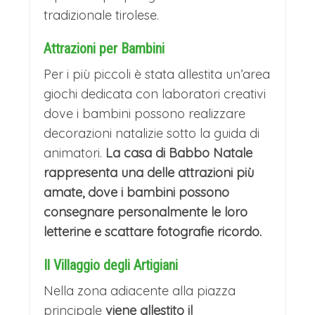
tradizionale tirolese.
caloroso e ricco di tradizioni, invitando
a vivere momenti di pura serenità.
Attrazioni per Bambini
RIPARTENZA PER L’ITALIA
Per i più piccoli è stata allestita un’area
Nel pomeriggio ripartenza per l’Italia
giochi dedicata con laboratori creativi
dove i bambini possono realizzare
con arrivo nelle rispettive città in
decorazioni natalizie sotto la guida di
serata.
animatori.
La casa di Babbo Natale
rappresenta una delle attrazioni più
amate, dove i bambini possono
consegnare personalmente le loro
letterine e scattare fotografie ricordo.
Il Villaggio degli Artigiani
Nella zona adiacente alla piazza
principale
viene allestito il