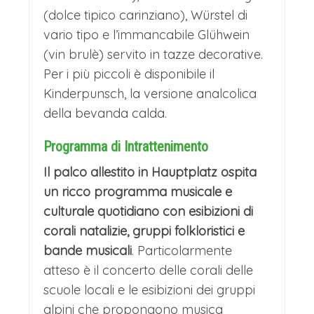
dolce a base di pasta lievitata, noci e
(dolce tipico carinziano), Würstel di
vario tipo e l’immancabile Glühwein
uvetta) e il vin brulè speziato.
(vin brulè) servito in tazze decorative.
L’ambiente è reso ancora più magico
Per i più piccoli è disponibile il
dalle melodie dei concerti d’Avvento e
Kinderpunsch, la versione analcolica
dalla pista di pattinaggio sul ghiaccio
della bevanda calda.
che spesso viene allestita poco
Programma di Intrattenimento
distante. Un’atmosfera più intima e
Il palco allestito in Hauptplatz ospita
raccolta si respira invece nel
un ricco programma musicale e
Mercatino sul Lago, a Europapark,
culturale quotidiano con esibizioni di
corali natalizie, gruppi folkloristici e
dove le luci si specchiano nelle acque
bande musicali
. Particolarmente
tranquille, raddoppiando la magia.
atteso è il concerto delle corali delle
Klagenfurt incarna perfettamente lo
scuole locali e le esibizioni dei gruppi
spirito del Natale austriaco: autentico,
alpini che propongono musica