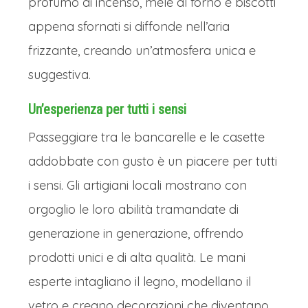
speziato, di Kletzenbrot (il tipico pane
profumo di incenso, mele al forno e biscotti
dolce alla frutta) e di candele di cera
appena sfornati si diffonde nell’aria
d'api. Le bancarelle in legno, illuminate
frizzante, creando un’atmosfera unica e
da luci calde, offrono artigianato
suggestiva.
locale, decorazioni fatte a mano e
Un’esperienza per tutti i sensi
prelibatezze culinarie. Il maestoso
Passeggiare tra le bancarelle e le casette
albero di Natale domina la piazza,
addobbate con gusto è un piacere per tutti
creando un'atmosfera da favola.Ma la
i sensi. Gli artigiani locali mostrano con
magia non si ferma qui:
il mercatino
orgoglio le loro abilità tramandate di
"Perle dell'Avvento" sul lago Faak e
generazione in generazione, offrendo
quello medievale nel castello di
prodotti unici e di alta qualità. Le mani
Landskron aggiungono un fascino
esperte intagliano il legno, modellano il
unico.
Con le Alpi innevate come
vetro e creano decorazioni che diventano