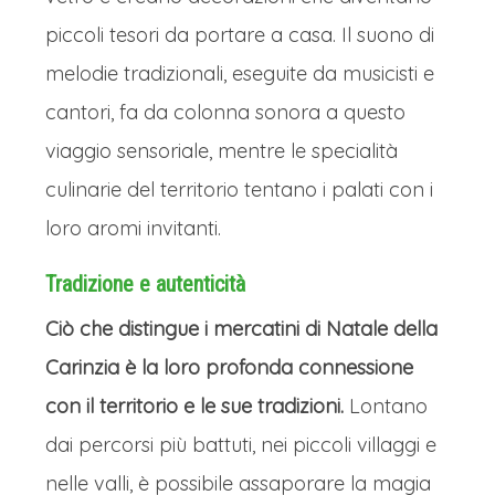
sfondo, i mercatini di Villach sono
piccoli tesori da portare a casa. Il suono di
l'incarnazione della gioia e della
melodie tradizionali, eseguite da musicisti e
tradizione natalizia, invitando a vivere
cantori, fa da colonna sonora a questo
un'esperienza indimenticabile
viaggio sensoriale, mentre le specialità
all'insegna del calore e dello
culinarie del territorio tentano i palati con i
Gemütlichkeit.
loro aromi invitanti.
GRAZ, SISTEMAZIONE IN HOTEL
CON CENA
Tradizione e autenticità
Nel tardo pomeriggio ci dirigeremo
Ciò che distingue i mercatini di Natale della
con il pullman in hotel per il
Carinzia è la loro profonda connessione
pernottamento. Dopo il check-in in
con il territorio e le sue tradizioni.
Lontano
hotel è prevista la cena e la possibilità
dai percorsi più battuti, nei piccoli villaggi e
di una prima passeggiata serale alla
nelle valli, è possibile assaporare la magia