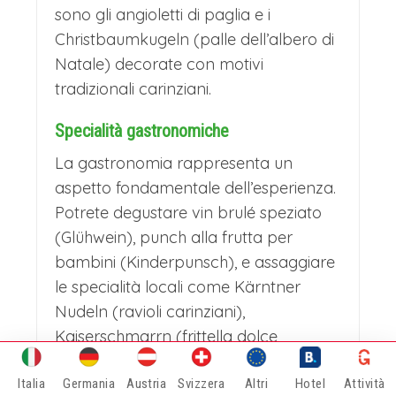
sono gli angioletti di paglia e i
Christbaumkugeln (palle dell’albero di
Natale) decorate con motivi
tradizionali carinziani.
Specialità gastronomiche
La gastronomia rappresenta un
aspetto fondamentale dell’esperienza.
Potrete degustare vin brulé speziato
(Glühwein), punch alla frutta per
bambini (Kinderpunsch), e assaggiare
le specialità locali come Kärntner
Nudeln (ravioli carinziani),
Kaiserschmarrn (frittella dolce
stracciata) e varie prelibatezze a base
Italia
di prodotti della regione.
Germania
Austria
Svizzera
Altri
Hotel
Attività