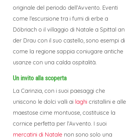
scoperta della capitale della Stiria
originale del periodo dell’Avvento. Eventi
come l’escursione tra i fumi di erbe a
Mercatini di Natale Stiria e Carinzia: i
Mercatini dei Krampus Giorno 2
Döbriach o il villaggio di Natale a Spittal an
der Drau con il suo castello, sono esempi di
COLAZIONE
come la regione sappia coniugare antiche
Colazione in hotel.
usanze con una calda ospitalità.
MARIAZELL, IL CUORE SPIRITUALE
DELL’AUSTRIA
Un invito alla scoperta
Dopo la colazione in hotel ci
La Carinzia, con i suoi paesaggi che
dirigeremo a Mariazell, considerato a
uniscono le dolci valli ai
laghi
cristallini e alle
ragione il cuore spirituale dell'Austria,
maestose cime montuose, costituisce la
meta di pellegrinaggi più celebre del
cornice perfetta per l’Avvento. I suoi
paese; ma in inverno la sua magnifica
mercatini di Natale
non sono solo una
basilica
diventa lo sfondo suggestivo