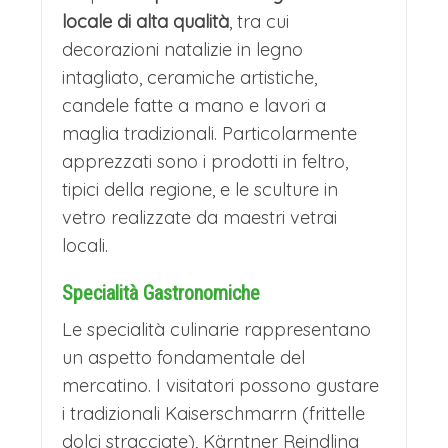
l’accogliente capitale della Carinzia
locale di alta qualità
, tra cui
affacciata sul lago Wörthersee, che
decorazioni natalizie in legno
intagliato, ceramiche artistiche,
durante l’Avvento si trasforma in un
candele fatte a mano e lavori a
incantevole scenario natalizio.
Il cuore
maglia tradizionali. Particolarmente
pulsante della festa è il Mercatino di
apprezzati sono i prodotti in feltro,
Natale in Neuer Platz, dominato dalla
tipici della regione, e le sculture in
vetro realizzate da maestri vetrai
maestosa fontana del Lindwurm
, che
locali.
sotto le luci serali acquisisce
un’atmosfera fiabesca. Circa 40
Specialità Gastronomiche
caratteristiche casette di legno offrono
Le specialità culinarie rappresentano
un aspetto fondamentale del
artigianato locale, decorazioni
mercatino. I visitatori possono gustare
handmade e specialità gastronomiche,
i tradizionali Kaiserschmarrn (frittelle
come i famosi Kärntner Reindling (un
dolci stracciate), Kärntner Reindling