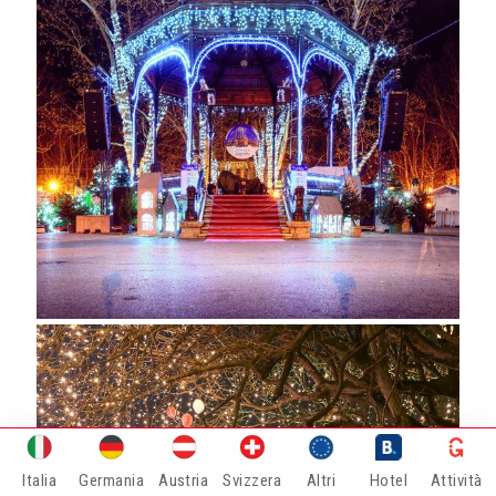
Italia
Germania
Austria
Svizzera
Altri
Hotel
Attività