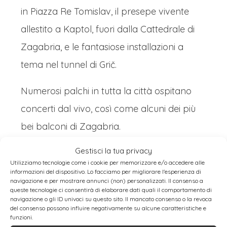
in Piazza Re Tomislav, il presepe vivente
allestito a Kaptol, fuori dalla Cattedrale di
Zagabria, e le fantasiose installazioni a
tema nel tunnel di Grič.
Numerosi palchi in tutta la città ospitano
concerti dal vivo, così come alcuni dei più
bei balconi di Zagabria.
Anche il trasporto pubblico di Zagabria si
Gestisci la tua privacy
rinnova per le feste con l’introduzione di
Utilizziamo tecnologie come i cookie per memorizzare e/o accedere alle
informazioni del dispositivo. Lo facciamo per migliorare l'esperienza di
uno dei tram più amati dalle famiglie,
il
navigazione e per mostrare annunci (non) personalizzati. Il consenso a
queste tecnologie ci consentirà di elaborare dati quali il comportamento di
Merry Christmas Tram
, che percorre via
navigazione o gli ID univoci su questo sito. Il mancato consenso o la revoca
del consenso possono influire negativamente su alcune caratteristiche e
Praška collegando piazza Ban Jelačić a
funzioni.