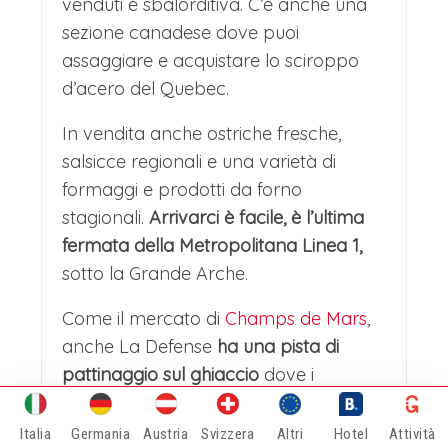
venduti è sbalorditiva. C’è anche una
sezione canadese dove puoi
assaggiare e acquistare lo sciroppo
d’acero del Quebec.
In vendita anche ostriche fresche,
salsicce regionali e una varietà di
formaggi e prodotti da forno
stagionali.
Arrivarci è facile, è l’ultima
fermata della Metropolitana Linea 1,
sotto la Grande Arche.
Come il mercato di
Champs de Mars
,
anche La Defense
ha una pista di
pattinaggio sul ghiaccio
dove i
visitatori possono pattinare sotto il
“Grande Arche”, con viste lungo il
Italia
Germania
Austria
Svizzera
Altri
Hotel
Attività