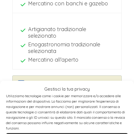
Mercatino con banchi e gazebo
Artigianato tradizionale
selezionato
Enogastronomia tradizionale
selezionata
Mercatino all’aperto
Prenota Qui Hotel, Tour e Attività a
Gestisci la tua privacy
Utilizziamo tecnologie come i cookie per memorizzare e/o accedere alle
Parigi
informazioni del dispositivo. Lo facciamo per migliorare l'esperienza di
navigazione e per mostrare annunci (non) personalizzati. Il consenso a
queste tecnologie ci consentirà di elaborare dati quali il comportamento di
navigazione o gli ID univoci su questo sito. Il mancato consenso o la revoca
del consenso possono influire negativamente su alcune caratteristiche e
funzioni.