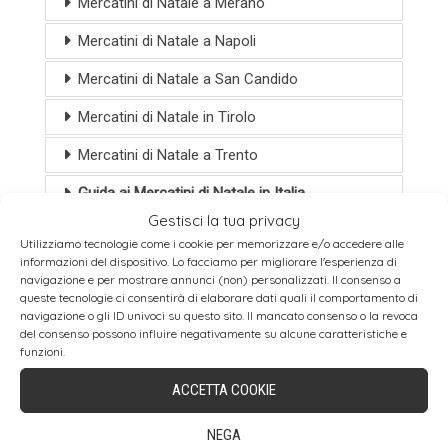
Mercatini di Natale a Merano
Mercatini di Natale a Napoli
Mercatini di Natale a San Candido
Mercatini di Natale in Tirolo
Mercatini di Natale a Trento
Guida ai Mercatini di Natale in Italia
Gestisci la tua privacy
PARTI CON NOI
Utilizziamo tecnologie come i cookie per memorizzare e/o accedere alle
informazioni del dispositivo. Lo facciamo per migliorare l'esperienza di
navigazione e per mostrare annunci (non) personalizzati. Il consenso a
CALENDARIO DEI MERCATINI DI NATALE
queste tecnologie ci consentirà di elaborare dati quali il comportamento di
navigazione o gli ID univoci su questo sito. Il mancato consenso o la revoca
2026 IN ITALIA E IN EUROPA
del consenso possono influire negativamente su alcune caratteristiche e
funzioni.
Mercatini di Natale in Austria
ACCETTA COOKIE
Tirolo Austriaco
NEGA