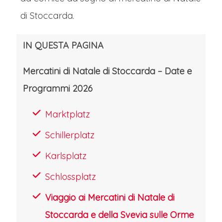
vista è spettacolare: le montagne
di Stoccarda.
svizzere fanno da cornice nebbiosa
alle luminarie, mentre il maestoso
IN QUESTA PAGINA
leone bavarese e l'antico faro del
Mercatini di Natale di Stoccarda – Date e
porto, illuminati, vegliano silenziosi sulla
Programmi 2026
festa. Arrivare a bordo di un battello
serale completa l'esperienza,
Marktplatz
regalando un senso di arrivo in un
Schillerplatz
luogo fuori dal tempo, dove la
Karlsplatz
tradizione natalizia incontra il
Schlossplatz
romantico charme di un borgo da
favola.
Viaggio ai Mercatini di Natale di
STOCCARDA E IL MERCATINO DI
Stoccarda e della Svevia sulle Orme