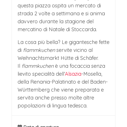
Fine del magico viaggio ai mercatini di
questa piazza ospita un mercato di
strada 2 volte a settimana e si anima
Natale in Svevia e ripartenza in
davvero durante la stagione del
pullman per l’Italia; arrivo nelle
mercatino di Natale di Stoccarda.
rispettive città in serata.
La cosa più bella? Le gigantesche fette
di
flammkuchen
servite vicino al
Weihnachtsmarkt Hütte di Schäfer.
Il
flammkuchen
è una focaccia senza
lievito specialità dell’
Alsazia
-Mosella,
della Renania-Palatinato e del Baden-
Württemberg che viene preparata e
servita anche presso molte altre
popolazioni di lingua tedesca.