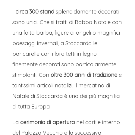
alimentata dal profumo di cannella e
I
circa 300 stand
splendidamente decorati
zenzero dei famosi Lebkuchen e dal
sono unici. Che si tratti di Babbo Natale con
caratteristico Weihnachtsbier, la birra
una folta barba, figure di angeli o magnifici
natalizia locale.
Le oltre 280 bancarelle
paesaggi invernali, a Stoccarda le
offrono un autentico tesoro di
bancarelle con i loro tetti in legno
artigianato, dai presepi intagliati a
finemente decorati sono particolarmente
mano alle splendide ceramiche
stimolanti. Con
oltre 300 anni di tradizione
e
smaltate.
Iconica è la gigantesca
tantissimi articoli natalizi, il mercatino di
piramide natalizia, una struttura a più
Natale di Stoccarda è uno dei più magnifici
piani in legno con figure intagliate che
di tutta Europa.
ruotano al calore delle candele,
La
cerimonia di apertura
nel cortile interno
simbolo della maestria artigiana della
del Palazzo Vecchio e la successiva
regione. Il brusio festoso della folla,