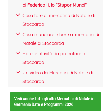
NATALE PIU’ GRANDE D’EUROPA
di Federico II, lo “Stupor Mundi”
Nel primo pomeriggio ci sposteremo a
Cosa fare al mercatino di Natale di
Stoccarda, nel cuore pulsante del
Stoccarda
Baden-Württemberg; il suo mercatino
Cosa mangiare e bere ai mercatini di
di Natale si distingue per la sua
Natale di Stoccarda
grandiosa eleganza e la vibrante
Hotel e attività da prenotare a
energia che lo anima. Considerato uno
Stoccarda
dei più belli della Germania, esso si
Un video dei Mercatini di Natale di
dispiega in un labirinto di luci e colori
Stoccarda
tra le maestose piazze del centro, con
lo sfondo imponente del Nuovo
Vedi anche tutti gli altri
Palazzo illuminato. L'atmosfera è
Mercatini di Natale in
Germania Date e Programmi 2026
un'esplosione di gioia contagiosa,