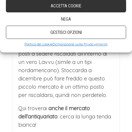
ACCETTA COOKIE
Karlsplatz è il luogo in cui troverai
il
NEGA
mercato invernale di Stoccarda a
tema finlandese
, pieno di tutti i tipi di
GESTISCI OPZIONI
bontà nordica, da
Glögi
e salmone
Politica dei cookie
Dichiarazione sulla Privacy
Imprint
bollenti a maglioni caldi e comodi e
posti a sedere riscaldati all’interno di
un vero Lavvu (simile a un tipi
nordamericano). Stoccarda a
dicembre può fare freddo e questo
piccolo mercato è un ottimo posto
per riscaldarsi, quindi non perdetelo.
Qui troverai
anche il mercato
dell’antiquariato
: cerca la lunga tenda
bianca!