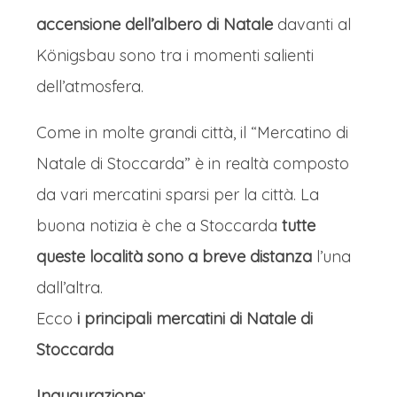
accensione dell’albero di Natale
davanti al
unito alle melodie degli organetti e ai
Königsbau sono tra i momenti salienti
cori gospel, crea una sinfonia di festa
dell’atmosfera.
che incarna lo spirito generoso e
gioioso dello Swabian Christmas.
Come in molte grandi città, il “Mercatino di
CENA E PERNOTTAMENTO
Natale di Stoccarda” è in realtà composto
Cena in hotel e pernottamento.
da vari mercatini sparsi per la città. La
Mercatini di Natale in Svevia sui luoghi di
buona notizia è che a Stoccarda
tutte
Federico II lo Stupor Mundi: Giorno 2
queste località sono a breve distanza
l’una
COLAZIONE
dall’altra.
Colazione in hotel.
Ecco
i principali mercatini di Natale di
ESSLINGEN E IL MERCATINO DI
Stoccarda
NATALE MEDIEVALE
Inaugurazione: