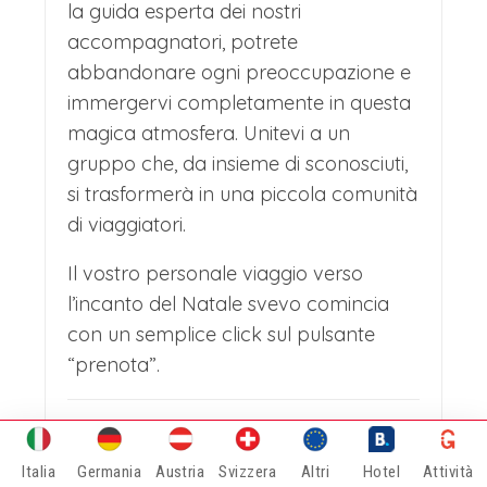
la guida esperta dei nostri
accompagnatori, potrete
abbandonare ogni preoccupazione e
immergervi completamente in questa
magica atmosfera. Unitevi a un
gruppo che, da insieme di sconosciuti,
si trasformerà in una piccola comunità
di viaggiatori.
Il vostro personale viaggio verso
l’incanto del Natale svevo comincia
con un semplice click sul pulsante
“prenota”.
IL PREZZO INCLUDE
Viaggio A/R con pullman GT
Italia
Germania
Austria
Svizzera
Altri
Hotel
Attività