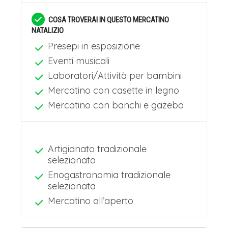
autentica e raccolta magia. La
COSA TROVERAI IN QUESTO MERCATINO
NATALIZIO
monumentale cattedrale gotica fa da
Presepi in esposizione
spettacolare sfondo a un villaggio di
Eventi musicali
luminose bancarelle in legno, i cui
Laboratori/Attività per bambini
riflessi dorati si perdono contro la
Mercatino con casette in legno
Mercatino con banchi e gazebo
pietra scura della piazza.Qui, l’Avvento
profuma di spezie e di Münsterbrot, il
pane dolce alle mandorle che è
Artigianato tradizionale
un’esclusiva del luogo, mentre
selezionato
Enogastronomia tradizionale
l’artigianato locale spazia dalle
selezionata
delicate stelle di paglia ai caratteristici
Mercatino all’aperto
Schwibbogen. L’atmosfera è intima e