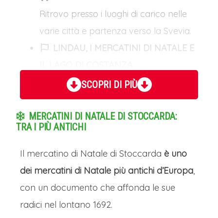
Ritrovo presso i luoghi di carico nelle
varie città e partenza verso la Svevia.
LINDAU, I MERCATINI DI NATALE E
IL LAGO DI COSTANZA
La prima tappa in direzione Svevia del
SCOPRI DI PIÙ
nostro tour ai mercatini di Natale di
MERCATINI DI NATALE DI STOCCARDA:
Federico II è Lindau, immersa nelle
TRA I PIÙ ANTICHI
fredde acque del Lago di Costanza,
che durante l'Avvento si trasforma in
Il mercatino di Natale di Stoccarda
è uno
un vero e proprio gioiello natalizio.
Il
dei mercatini di Natale più antichi d’Europa
,
suo mercatino, distribuito tra
con un documento che affonda le sue
l'incantevole centro storico sull'isola e
radici nel lontano 1692.