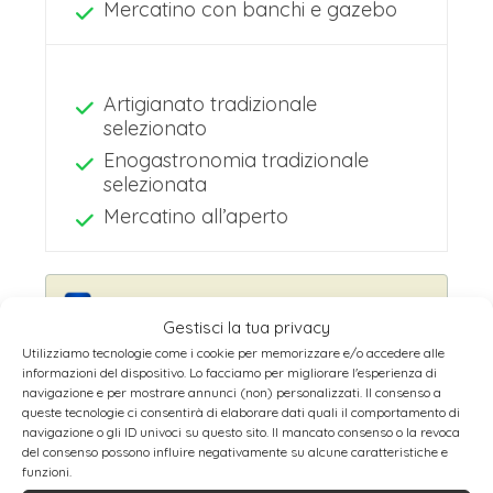
Mercatino con banchi e gazebo
Artigianato tradizionale
selezionato
Enogastronomia tradizionale
selezionata
Mercatino all’aperto
Prenota Qui Hotel, Tour e Attività a
Gestisci la tua privacy
Stoccarda
Utilizziamo tecnologie come i cookie per memorizzare e/o accedere alle
informazioni del dispositivo. Lo facciamo per migliorare l'esperienza di
navigazione e per mostrare annunci (non) personalizzati. Il consenso a
queste tecnologie ci consentirà di elaborare dati quali il comportamento di
navigazione o gli ID univoci su questo sito. Il mancato consenso o la revoca
Mercatini di Natale in Karlsplatz
del consenso possono influire negativamente su alcune caratteristiche e
funzioni.
Dal 25 novembre 2026 al 22 dicembre 2026