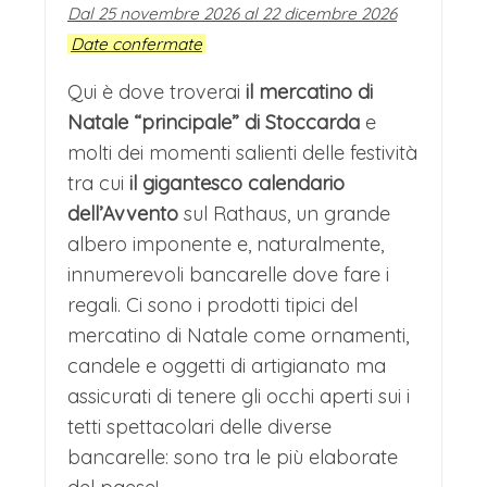
Dal 25 novembre 2026 al 22 dicembre 2026
mestieri dimenticati.
L'atmosfera è
Date confermate
profondamente suggestiva: la luce
Qui è dove troverai
il mercatino di
tremula delle torce e dei falò illumina le
Natale “principale” di Stoccarda
e
facce di artigiani in costume che
molti dei momenti salienti delle festività
forgiano il ferro, lavorano il cuoio e
tra cui
il gigantesco calendario
soffiano il vetro con tecniche secolari.
dell’Avvento
sul Rathaus, un grande
albero imponente e, naturalmente,
Il profumo non è solo quello classico
innumerevoli bancarelle dove fare i
del vin brulé, ma anche dell'idromele
regali. Ci sono i prodotti tipici del
servito in corna e della carne arrostita
mercatino di Natale come ornamenti,
su fuochi aperti. Giullari, mangiafuoco e
candele e oggetti di artigianato ma
assicurati di tenere gli occhi aperti sui i
musici itineranti animano le viuzze
tetti spettacolari delle diverse
acciottolate, mentre le imponenti case
bancarelle: sono tra le più elaborate
a graticcio fanno da quinta a questo