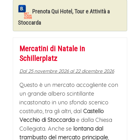
familiare, lontana dalla frenesia delle
Prenota Qui Hotel, Tour e Attività a
metropoli, e invita a soffermarsi per
Stoccarda
assaporare la tranquillità del periodo.
Melodie natalizie, eseguite da cori locali
o da musicisti di strada, risuonano
Mercatini di Natale in
sotto le volte della piazza, creando
Schillerplatz
una colonna sonora che esalta la
Dal 25 novembre 2026 al 22 dicembre 2026
spiritualità e la tradizione di un Natale
Questo è un mercato accogliente con
profondamente sentito. È
un grande albero scintillante
un’esperienza che unisce fede, arte e
incastonato in uno sfondo scenico
costituito, tra gli altri, dal
comunità in un abbraccio caloroso e
Castello
Vecchio di Stoccarda
e dalla Chiesa
indimenticabile.
Collegiata. Anche se
lontana dal
RIPARTENZA PER L’ITALIA
trambusto del mercato principale
,