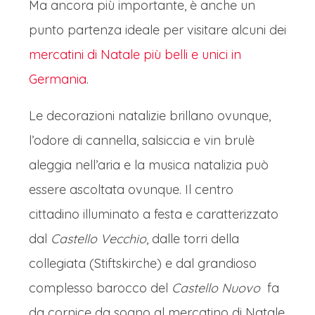
la riva, offre la peculiare magia di uno
Ma ancora più importante, è anche un
scenario unico,
dove le luci delle
punto partenza ideale per visitare alcuni dei
bancarelle si specchiano nell'acqua
mercatini di Natale più belli e unici in
scura della notte, raddoppiando
Germania
.
l'atmosfera fatata. L'aria salmastra del
Le decorazioni natalizie brillano ovunque,
lago si mescola ai dolci profumi del
l’odore di cannella, salsiccia e vin brulè
Glühwein, delle mele caramellate e
aleggia nell’aria e la musica natalizia può
delle salsicce arrosto, creando un
essere ascoltata ovunque. Il centro
bouquet sensoriale inconfondibile.
cittadino illuminato a festa e caratterizzato
L'artigianato locale riflette la cultura
dal
Castello Vecchio
, dalle torri della
lacustre, con decorazioni a tema
collegiata (Stiftskirche) e dal grandioso
nautico affiancate dalle tradizionali
complesso barocco del
Castello Nuovo
fa
stelle di paglia e dai Schwibbogen. La
da cornice da sogno al mercatino di Natale