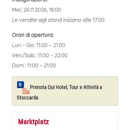
Dopo la colazione il gruppo si sposterà
Mer, 26.11.2026, 18:00
con mezzi locali nella vicina Esslingen,
Le vendite agli stand iniziano alle 17:00.
una vera e propria chicca di questo
viaggio. Nella suggestiva cornice del
Orari di apertura:
suo centro storico medievale, Esslingen
Lun – Gio: 11:00 – 21:00
am Neckar offre un'esperienza
Ven./Sab.: 11:00 – 22:00
natalizia che è un vero viaggio nel
Dom.: 11:00 – 21:00
tempo.
Il suo celebre Mercatino
Medievale di Natale non è una
Prenota Qui Hotel, Tour e Attività a
semplice aggiunta, ma un universo
Stoccarda
parallelo che catapulta i visitatori in
un'epoca remota, dove la magia del
Marktplatz
Natale si fonde con il fascino antico dei