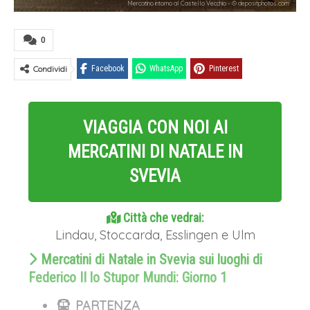
Mercatino intorno al Castello Vecchio - © depositphotos.com
0
Condividi
Facebook
WhatsApp
Pinterest
VIAGGIA CON NOI AI
MERCATINI DI NATALE IN
SVEVIA
Città che vedrai:
Lindau, Stoccarda, Esslingen e Ulm
Mercatini di Natale in Svevia sui luoghi di
Federico II lo Stupor Mundi: Giorno 1
PARTENZA