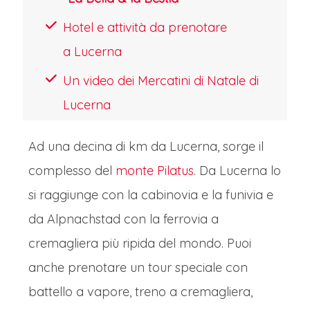
decorate per Natale e scatta
Hotel e attività da prenotare
fotografie mozzafiato. In “Place des
a Lucerna
Dominicains”, si trova uno dei principali
Un video dei Mercatini di Natale di
mercatini di Natale di Colmar con una
Lucerna
incredibile varietà di bancarelle che
vendono artigianato, decorazioni
Ad una decina di km da Lucerna, sorge il
natalizie e delizie locali. A pochi passi
complesso del
monte Pilatus
. Da Lucerna lo
da qui è situata la Cattedrale di San
si raggiunge con la cabinovia e la funivia e
Martino, un magnifico esempio di
da Alpnachstad con la ferrovia a
architettura gotica, con il suo
cremagliera più ripida del mondo. Puoi
mercatino di Natale situato nella
anche prenotare un tour speciale con
adiacente “Place de la Cathédrale”. Le
battello a vapore, treno a cremagliera,