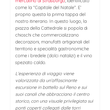
mercatino di Strasburgo
, identificato
come la “Capitale del Natale”. E’
un'atmosfera magica e fiabesca,
proprio questa la prima tappa del
rendendo Colmar una delle mete
nostro itinerario. In questo luogo, la
natalizie più affascinanti e suggestive
piazza della Cattedrale si popola di
d'Europa, nella quale immergersi per
chioschi che commercializzano
decorazioni, manufatti artigianali del
fare ancora acquisti o perdersi nel
territorio e specialità gastronomiche
tempo che sembra fermo tra i suoi
come i bredele (dolci natalizi) e il vino
vicoli stretti.
speziato caldo.
I mercatini di Natale di Colmar sono un
L’esperienza di viaggio viene
incantesimo medievale che prende
valorizzata da un’affascinante
vita tra i canali e le case a graticcio del
escursione in battello sul Reno e sui
suo centro storico fiabesco.
suoi canali che abbracciano il centro
storico, con una visuale privilegiata sui
L'atmosfera è quella di un villaggio
ponti coperti collegati dalle torri