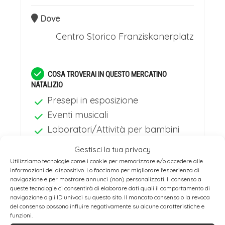
come un merletto di pietra, mentre le
paesaggistica e ricchezza culturale. La
Dove
case a graticcio della Petite France si
sua vivace scena artistica, culminante
Centro Storico
Franziskanerplatz
specchiano nei canali tranquilli. Questo
nel carnevale coloratissimo, completa
quartiere, con i suoi ponti coperti e gli
il ritratto di una città che vive in
antichi lavatoi, profuma di choucroute
COSA TROVERAI IN QUESTO MERCATINO
perfetta simbiosi con il suo
NATALIZIO
e vin blanc. La città è anche la capitale
straordinario ambiente naturale.
Presepi in esposizione
europea, ospitando il Parlamento nel
Eventi musicali
RIENTRO A CASA
quartiere futuristico che dialoga con il
Laboratori/Attività per bambini
Ripartenza nel tardo pomeriggio in
centro storico. A Strasburgo, il tempo
Mercatino con casette in legno
Gestisci la tua privacy
direzione dell’Italia e arrivo a
Mercatino con banchi e gazebo
sembra scorrere a diverse velocità:
Utilizziamo tecnologie come i cookie per memorizzare e/o accedere alle
destinazione in serata
informazioni del dispositivo. Lo facciamo per migliorare l'esperienza di
lento tra i vicoli acciottolati, dinamico
navigazione e per mostrare annunci (non) personalizzati. Il consenso a
compatibilmente con le rispettive città
queste tecnologie ci consentirà di elaborare dati quali il comportamento di
nelle istituzioni comunitarie. È una città
navigazione o gli ID univoci su questo sito. Il mancato consenso o la revoca
Artigianato tradizionale
di provenienza.
del consenso possono influire negativamente su alcune caratteristiche e
selezionato
di luce e acqua, che d'inverno brilla dei
funzioni.