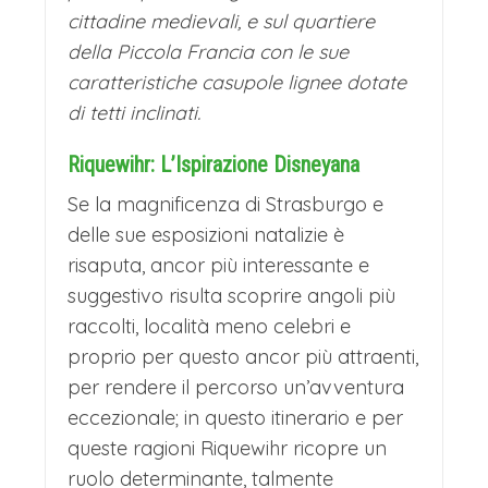
delle meraviglie, dove ogni piazza
cittadine medievali, e sul quartiere
ospita un mercato a tema, ognuno
della Piccola Francia con le sue
con una propria anima.
caratteristiche casupole lignee dotate
di tetti inclinati.
La Place de l'Ancienne Douane
profuma di vin brulé e bredeles,
Riquewihr: L’Ispirazione Disneyana
mentre la piazza dei Dominicani si
Se la magnificenza di Strasburgo e
trasforma in un regno di luci e suoni. Il
delle sue esposizioni natalizie è
risaputa, ancor più interessante e
cuore più autentico batte nella piazza
suggestivo risulta scoprire angoli più
dei Artisans, dove gli artigiani
raccolti, località meno celebri e
modellano il vetro e il legno davanti al
proprio per questo ancor più attraenti,
pubblico.
per rendere il percorso un’avventura
eccezionale; in questo itinerario e per
Il vero magia è l'ambientazione: le
queste ragioni Riquewihr ricopre un
facciate colorate del quartiere della
ruolo determinante, talmente