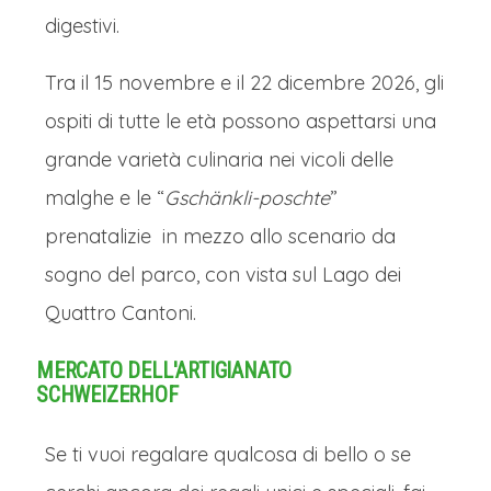
mercato, ma un'esperienza che
digestivi.
cattura l'essenza più autentica e
Tra il 15 novembre e il 22 dicembre 2026, gli
scintillante del Natale, rendendo
ospiti di tutte le età possono aspettarsi una
Strasburgo, se possibile, ancora più
grande varietà culinaria nei vicoli delle
bella.
malghe e le “
Gschänkli-poschte
”
CENA E PERNOTTAMENTO IN
prenatalizie in mezzo allo scenario da
HOTEL
sogno del parco, con vista sul Lago dei
Nel tardo pomeriggio rientro in hotel
Quattro Cantoni.
per cena e pernottamento.
MERCATO DELL'ARTIGIANATO
Mercatini di Natale in Alsazia – La Bella e
SCHWEIZERHOF
La Bestia: Giorno 3
COLAZIONE IN HOTEL
Se ti vuoi regalare qualcosa di bello o se
Risveglio e ricca colazione in hotel.