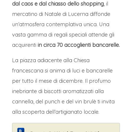
dal caos e dal chiasso dello shopping
, il
francese e tedesca. Qui, il grande fiume
mercatino di Natale di Lucerna diffonde
europeo scorre maestoso, delimitando
un’atmosfera contemplativa unica. Una
per secoli un confine, ma oggi unendo
vasta gamma di regali speciali attende gli
culture e popoli. Attraversa il cuore
acquirenti
in circa 70 accoglienti bancarelle.
della capitale alsaziana con una
presenza discreta ma potente,
La piazza adiacente alla Chiesa
costeggiato da ampi argini verdi, piste
francescana si anima di luci e bancarelle
ciclabili e parchi dove gli strasburghesi
per tutto il mese di dicembre. Il profumo
si ritrovano. La sua ansa abbraccia la
inebriante di biscotti aromatizzati alla
Grande Île, il centro storico patrimonio
cannella, del punch e del vin brulè ti invita
UNESCO, e il quartiere europeo, sede
alla scoperta dell’artigianato locale.
del Parlamento, quasi a sottolineare il
suo nuovo ruolo di cuore pulsante