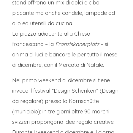
stand offrono un mix di dolci e cibo
permette, sali sulla torre per una vista
piccante ma anche candele, lampade ad
panoramica della città. Proprio in
olio ed utensili da cucina.
“Place de la Cathédrale” ha luogo un
La piazza adiacente alla Chiesa
mercatino di Natale noto per i suoi
francescana – la
Franziskanerplatz
– si
prodotti artigianali e le sue specialità
anima di luci e bancarelle per tutto il mese
gastronomiche. Da assaggiare il vin
di dicembre, con il Mercato di Natale.
chaud (vin brulé) e qualche dolce
locale. A pochi passi dalla cattedrale,
Nel primo weekend di dicembre si tiene
verso Place Broglie, si trova uno dei
invece il festival “Design Schenken” (Design
mercatini di Natale più antichi e famosi
da regalare) presso la Kornschütte
della città. Tra le bancarelle che
(municipio): in tre giorni oltre 90 marchi
vendono artigianato locale,
svizzeri propongono idee regalo creative.
decorazioni natalizie e delizie culinarie,
Durante i weekend a dicembre e il giorno