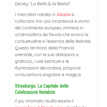
Disney “La Bella & la Bestia”.
perfettamente conservato, per le sue
pittoresche case con tetto spiovente e
I mercatini natalizi in
Alsazia
si
collocano tra i più incantevoli e storici
i suoi canali suggestivi.
del continente europeo, immersi in
Durante il periodo natalizio, la città si
un’atmosfera da favola che evoca la
trasforma in un incantevole villaggio di
consuetudine e l’essenza delle festività.
Natale con cinque mercatini distinti,
Questo territorio della Francia
orientale, con le sue abitazioni a
ognuno con un'atmosfera unica. Le
graticcio, i viali lastricati e le
piazze principali, come Place des
illuminazioni decorative, propone
Dominicains e Place de l'Ancienne
un’avventura singolare e magica.
Douane, si animano con chalet che
Strasburgo: La Capitale delle
offrono artigianato locale, decorazioni
Celebrazioni Natalizie
natalizie e delizie culinarie. Le luci
Il più rinomato risulta essere il
natalizie riflettono sui canali, creando