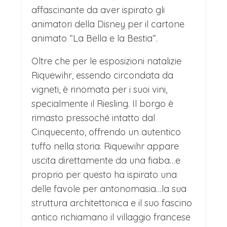
Petite Venise, i ponticelli illuminati e le
affascinante da aver ispirato gli
decorazioni che si specchiano nelle
animatori della Disney per il cartone
animato “La Bella e la Bestia”.
acque tranquille dei canali creano una
scenografia unica. Colmar non ospita
Oltre che per le esposizioni natalizie
Riquewihr, essendo circondata da
semplicemente un mercatino; diventa
vigneti, è rinomata per i suoi vini,
essa stessa un presepe vivente,
specialmente il Riesling. Il borgo è
un'immersione totale in una favola di
rimasto pressoché intatto dal
Natale che profuma di spezie, dolci
Cinquecento, offrendo un autentico
tuffo nella storia. Riquewihr appare
tradizionali e pura meraviglia.
uscita direttamente da una fiaba…e
CENA E PERNOTTAMENTO IN
proprio per questo ha ispirato una
HOTEL
delle favole per antonomasia…la sua
Nel tardo pomeriggio rientro in hotel
struttura architettonica e il suo fascino
antico richiamano il villaggio francese
per cena e pernottamento.