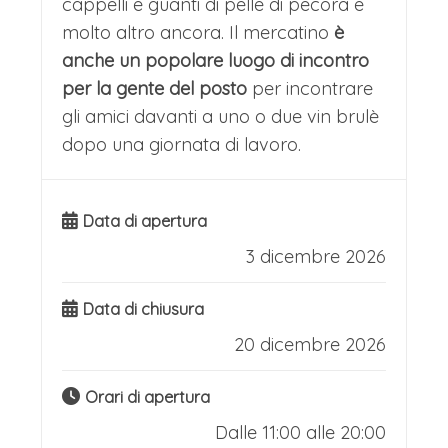
cappelli e guanti di pelle di pecora e
campanili gemelli e le possenti mura
molto altro ancora. Il mercatino
è
offrendo artigianato, decorazioni
cittadine complete di nove torri
anche un popolare luogo di incontro
natalizie e specialità alsaziane.
accessibili. La cultura trova
per la gente del posto
per incontrare
L'atmosfera è resa magica dalle luci
gli amici davanti a uno o due vin brulè
espressione nel futuristico KKL,
scintillanti, l'albero gigante in Place
dopo una giornata di lavoro.
capolavoro di Jean Nouvel che
Kléber e le melodie natalizie, rendendo
sembra galleggiare sulle acque del
Strasburgo la vera "Capitale del
Data di apertura
lago, sede di concerti e mostre
Natale".
3 dicembre 2026
internazionali. Tra crociere ai monti
Strasburgo incarna il dialogo tra due
Pilatus e Rigi, visite al commovente
Data di chiusura
culture, sospesa tra l'eredità francese e
Leone Morente di Thorvaldsen e
20 dicembre 2026
l'anima tedesca. Il suo cuore è la
scoperte culinarie nei tradizionali
Grande Île, patrimonio UNESCO, dove
birrifici, Lucerna incanta per la sua
Orari di apertura
la Cattedrale di arenaria rosa svetta
Dalle 11:00 alle 20:00
capacità di fondere grandiosità