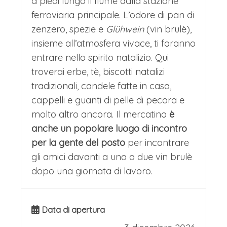
a piedi lungo il fiume dalla stazione
I mercatini natalizi di Lucerna
ferroviaria principale. L’odore di pan di
sfondo al principale mercatino di
trasformano la città in un presepe
zenzero, spezie e
Glühwein
(vin brulè),
Natale qui situato, con una vasta
vivente, distribuendosi in location
insieme all’atmosfera vivace, ti faranno
offerta di prodotti artigianali,
entrare nello spirito natalizio. Qui
d'eccezione come la scenografica
decorazioni natalizie e specialità
troverai erbe, tè, biscotti natalizi
Franziskanerplatz e la futuristica hall
tradizionali, candele fatte in casa,
gastronomiche locali. Da vedere anche
della stazione centrale. Quest'ultima,
cappelli e guanti di pelle di pecora e
il Mercatino di Natale in “Place de la
con la sua imponente cupola di vetro,
molto altro ancora. Il mercatino
è
Bourse”, noto per la sua atmosfera
anche un popolare luogo di incontro
ospita il peculiare "Mercatino delle
accogliente e offre ulteriori
per la gente del posto
per incontrare
Ferrovie" a tema ferroviario, dove
gli amici davanti a uno o due vin brulè
opportunità per acquistare prodotti
locomotive storiche fanno da cornice
dopo una giornata di lavoro.
artigianali e gustare specialità locali.
a bancarelle di artigianato locale.
LUCERNA E I SUOI MERCATINI
L'atmosfera diventa magica al calare
Data di apertura
Partenza in bus verso Lucerna. Il tour
della sera, quando le fiaccole sul