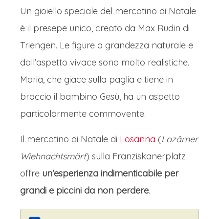
Un gioiello speciale del mercatino di Natale
per fare i primi regali di Natale, per se
è il presepe unico, creato da Max Rudin di
o per gli altri, o per degustare alcune
Triengen. Le figure a grandezza naturale e
delle prelibatezze che colmano l’aria di
dall’aspetto vivace sono molto realistiche.
aromi ai quali è impossibile resistere.
Maria, che giace sulla paglia e tiene in
I mercatini di Natale di Strasburgo, il
braccio il bambino Gesù, ha un aspetto
celebre "Christkindelsmärik", sono una
particolarmente commovente.
magia antica che dal 1570 invade la
città. La Place Broglie, con le sue oltre
Il mercatino di Natale di
Losanna
(
Lozärner
300 casette di legno, è il cuore di
Wiehnachtsmärt
) sulla Franziskanerplatz
questa festa, ma l'incanto si diffonde in
offre
un’esperienza indimenticabile per
ogni piazza, trasformando Strasburgo
grandi e piccini da non perdere
.
in un villaggio fiabesco.