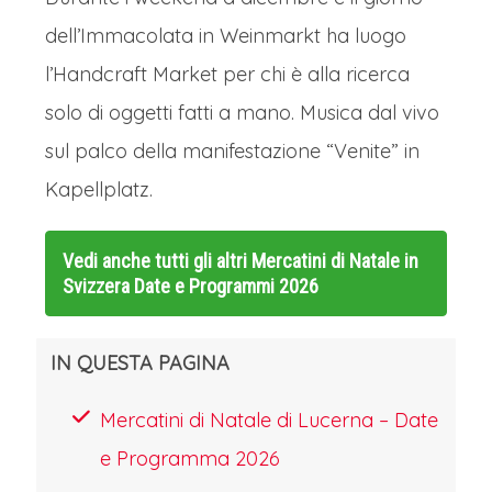
sarà possibile cominciare ad entrare
dell’Immacolata in Weinmarkt ha luogo
nell’atmosfera dell’Avvento che questi
l’Handcraft Market per chi è alla ricerca
luoghi infondono, cominciando a
solo di oggetti fatti a mano. Musica dal vivo
collezionare oggetti e souvenir dei
sul palco della manifestazione “Venite” in
quali le bancarelle sono colme. A
Kapellplatz.
brevissima distanza è situata “Place
Kléber”, con il suo grande albero di
Vedi anche tutti gli altri
Mercatini di Natale in
Svizzera Date e Programmi 2026
Natale, simbolo delle festività a
Strasburgo. La piazza è
IN QUESTA PAGINA
splendidamente decorata e offre
un'atmosfera festosa perfetta per
Mercatini di Natale di Lucerna – Date
scattare qualche foto. Da non perdere
e Programma 2026
l’esperienza di fare una passeggiata