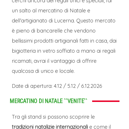
cerchi ancora dei regali unici e speciali, fai
RIQUEWHIR (VILLAGGIO DI "LA
un salto al mercatino di Natale e
BELLA E LA BESTIA") E I MERCATINI DI
dell’artigianato di Lucerna. Questo mercato
NATALE
è pieno di bancarelle che vendono
Spostamento in bus in direzione di
bellissimi prodotti artigianali fatti in casa, dai
Riquewihr, affascinante villaggio
bigiotteria in vetro soffiato a mano ai regali
medievale alsaziano, che ha ispirato il
ricamati, avrai il vantaggio di offrire
villaggio del film Disney "La Bella e la
qualcosa di unico e locale.
Bestia" con le sue case a graticcio
Date di apertura: 4.12 / 5.12 / 6.12.2026
colorate e le stradine acciottolate che
sembrano uscite da una fiaba.
MERCATINO DI NATALE ``VENITE``
Durante il Natale, Riquewihr si
Tra gli stand si possono scoprire le
trasforma in un incantevole mercatino
tradizioni natalizie internazionali
e come il