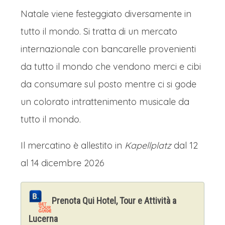
natalizio, dove le sue vie storiche si
Natale viene festeggiato diversamente in
riempiono di bancarelle che offrono
tutto il mondo. Si tratta di un mercato
artigianato locale, decorazioni
internazionale con bancarelle provenienti
tradizionali e specialità culinarie. Le luci
da tutto il mondo che vendono merci e cibi
natalizie aggiungono un tocco magico,
da consumare sul posto mentre ci si gode
immergendo i visitatori in un'atmosfera
un colorato intrattenimento musicale da
fiabesca che richiama perfettamente
tutto il mondo.
l'incanto del famoso cartone animato.
Riquewihr è inserito nell’elenco dei
Il mercatino è allestito in
Kapellplatz
dal 12
paesini più belli di tutta la Francia, e il
al 14 dicembre 2026
tempo passerà veloce tra acquisti e
mille scatti fotografici per immortalare
Prenota Qui Hotel, Tour e Attività a
questa bellezza senza tempo.
Lucerna