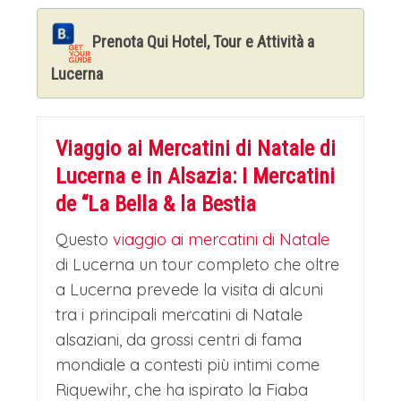
vigneti circostanti, aggiunge un tocco
Prenota Qui Hotel, Tour e Attività a
di magia, come se un incantesimo
Lucerna
avesse preservato questo luogo in una
bolla senza tempo, proprio come il
castello della Bestia. Riquewihr non è
Viaggio ai Mercatini di Natale di
solo un posto da vedere, ma da vivere
Lucerna e in Alsazia: I Mercatini
de “La Bella & la Bestia
come una fiaba.
I MERCATINI DI NATALE DI
Questo
viaggio ai mercatini di Natale
di Lucerna un tour completo che oltre
COLMAR
a Lucerna prevede la visita di alcuni
Dopo l’incantevole mattinata a
tra i principali mercatini di Natale
Riquewihr ci si sposterà in pullman alla
alsaziani, da grossi centri di fama
volta di Colmar, il gioiello dell'Alsazia,
mondiale a contesti più intimi come
Riquewihr, che ha ispirato la Fiaba
rinomata per il suo centro storico