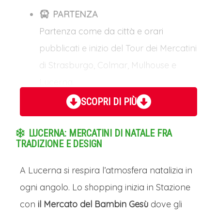
PARTENZA
Partenza come da città e orari
pubblicati e inizio del Tour dei Mercatini
di Strasburgo, Colmar, Mulhouse e
Lucerna.
SCOPRI DI PIÙ
Tour dei Mercatini di Strasburgo, Colmar,
Mulhouse e Lucerna: Giorno 2
LUCERNA: MERCATINI DI NATALE FRA
STRASBURGO E I SUOI MERCATINI
TRADIZIONE E DESIGN
Una volta arrivati a Strasburgo, non
A Lucerna si respira l’atmosfera natalizia in
perderti la Cattedrale, uno degli edifici
ogni angolo. Lo shopping inizia in Stazione
gotici più impressionanti d'Europa.
con
il Mercato del Bambin Gesù
dove gli
Ammira la facciata e, se il tempo lo