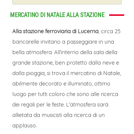
Le sue case a graticcio dai colori
pastello, i balconi fioriti e i cortili segreti
MERCATINO DI NATALE ALLA STAZIONE
evocano immediatamente il villaggio
Alla stazione ferroviaria di Lucerna
, circa 25
dove viveva Bella. L'atmosfera da
bancarelle invitano a passeggiare in una
favola è palpabile tra le viuzze
bella atmosfera. All’interno della sala della
acciottolate, dove ogni dettaglio parla
grande stazione, ben protetto dalla neve e
di una bellezza antica e ben custodita.
dalla pioggia, si trova il mercatino di Natale,
Come nel racconto, qui la bellezza
abilmente decorato e illuminato, ottimo
superficiale nasconde un'eredità più
luogo per tutti coloro che sono alle ricerca
profonda: l'apparenza da borgo
dei regali per le feste. L’atmosfera sarà
incantato cela una storia ricca e a
allietata da musicisti alla ricerca di un
volte oscura, segnata da guerre e
applauso.
passaggi di potere. Il vino, prodotto nei