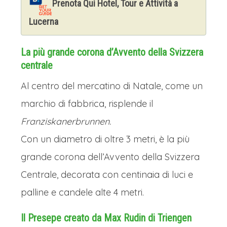
Prenota Qui Hotel, Tour e Attività a
dell'Europa unita.
Lucerna
D'inverno, le sue acque grigie riflettono
i cieli bassi; d'estate, si animano di
La più grande corona d’Avvento della Svizzera
centrale
battelli e chiatte. È un testimone
silenzioso della storia, da quando i
Al centro del mercatino di Natale, come un
romani costruirono il primo ponte fino
marchio di fabbrica, risplende il
ad oggi, scorrendo lento verso il Nord,
Franziskanerbrunnen.
portando con sé il carattere resiliente
Con un diametro di oltre 3 metri, è la più
e aperto di una città di frontiera.
grande corona dell’Avvento della Svizzera
I MERCATINI DI NATALE DI
Centrale, decorata con centinaia di luci e
STRASBURGO
palline e candele alte 4 metri.
Sarà possibile girare poi
Il Presepe creato da Max Rudin di Triengen
autonomamente tra le 400 bancarelle