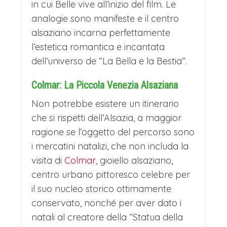
in cui Belle vive all’inizio del film. Le
Mercatini di Natale in Alsazia – La Bella e
analogie sono manifeste e il centro
La Bestia: Giorno 4
alsaziano incarna perfettamente
l’estetica romantica e incantata
COLAZIONE IN HOTEL E
dell’universo de “La Bella e la Bestia”.
RIPARTENZA
Colmar: La Piccola Venezia Alsaziana
La mattina ritrovo del gruppo per la
Non potrebbe esistere un itinerario
colazione, check-out delle camere e
che si rispetti dell’Alsazia, a maggior
ripartenza in pullman alla volta della
ragione se l’oggetto del percorso sono
Svizzera.
i mercatini natalizi, che non includa la
I MERCATINI DI NATALE DI
visita di
Colmar
, gioiello alsaziano,
centro urbano pittoresco celebre per
LUCERNA
il suo nucleo storico ottimamente
Durante il viaggio di rientro, di per se
conservato, nonché per aver dato i
comunque non molto lungo,
natali al creatore della “Statua della