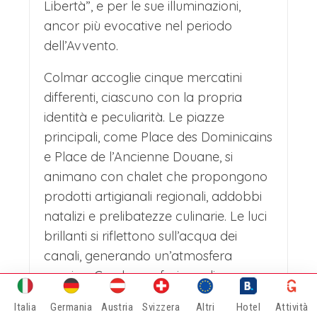
compatibilmente con le rispettive città
Libertà”, e per le sue illuminazioni,
ancor più evocative nel periodo
di provenienza, c’è modo e tempo per
dell’Avvento.
fermarsi, spezzando e quindi
alleggerendo il viaggio,
Colmar accoglie cinque mercatini
differenti, ciascuno con la propria
approfittandone per vedere un ultimo
identità e peculiarità. Le piazze
mercatino, un’ultima città in un
principali, come Place des Dominicains
contesto completamente diverso ed in
e Place de l’Ancienne Douane, si
una nazione diversa, cioè Lucerna in
animano con chalet che propongono
prodotti artigianali regionali, addobbi
Svizzera.
natalizi e prelibatezze culinarie. Le luci
Pittoresca città situata sul lago di
brillanti si riflettono sull’acqua dei
Lucerna e circondata dalle Alpi, è nota
canali, generando un’atmosfera
per il suo centro storico ben
magica. Con la sua fusione di
tradizione e bellezza architettonica,
conservato e il famoso Kapellbrücke.
Italia
Germania
Austria
Svizzera
Altri
Hotel
Attività
Colmar offre un’esperienza natalizia