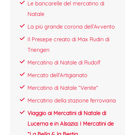
Le bancarelle del mercatino di
nel quartiere storico della “Petite
Natale
France”, uno dei luoghi più pittoreschi
La più grande corona dell’Avvento
di Strasburgo, ammirando le case a
Il Presepe creato di Max Rudin di
graticcio e i canali, che durante il
Triengen
periodo natalizio sono decorati con
luci e ornamenti festivi.
Mercatino di Natale di Rudolf
COLMAR E I SUOI MERCATINI
Mercato dell’Artigianato
Il Tour prosegue nel pomeriggio verso
Mercatino di Natale “Venite”
Colmar. Da non perdere una
Mercatino della stazione ferroviaria
passeggiata lungo i canali nel
Viaggio ai Mercatini di Natale di
quartiere della “Petite Venise”, una
Lucerna e in Alsazia: I Mercatini de
delle aree più pittoresche di Colmar,
“La Bella & la Bestia
ammirando le case a graticcio