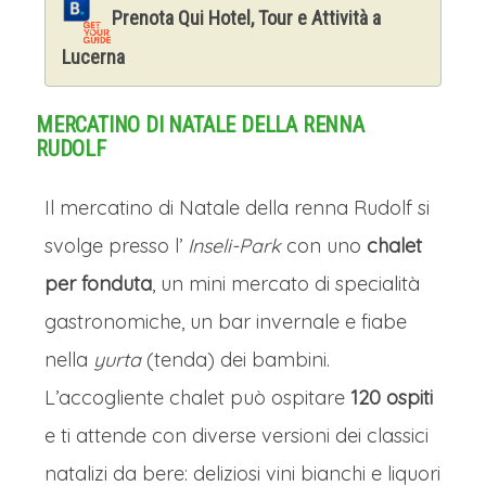
L'aria profuma di vin brulé, cannella e
Prenota Qui Hotel, Tour e Attività a
bredele, i tradizionali biscotti alsaziani.
Lucerna
Tra le bancarelle luccicano
decorazioni artigianali, stelle di Natale
MERCATINO DI NATALE DELLA RENNA
RUDOLF
e ceramiche dipinte. La Cattedrale,
maestosa, fa da sfondo a questo
Il mercatino di Natale della renna Rudolf si
sogno, mentre il Grande Albero,
svolge presso l’
Inseli-Park
con uno
chalet
simbolo di luce e gioia, domina la Place
per fonduta
, un mini mercato di specialità
Kléber.
gastronomiche, un bar invernale e fiabe
È un rito che unisce tradizione e
nella
yurta
(tenda) dei bambini.
comunità, dove l'atmosfera
L’accogliente chalet può ospitare
120 ospiti
accogliente e calda riscalda il cuore
e ti attende con diverse versioni dei classici
nonostante il freddo. Non è solo un
natalizi da bere: deliziosi vini bianchi e liquori