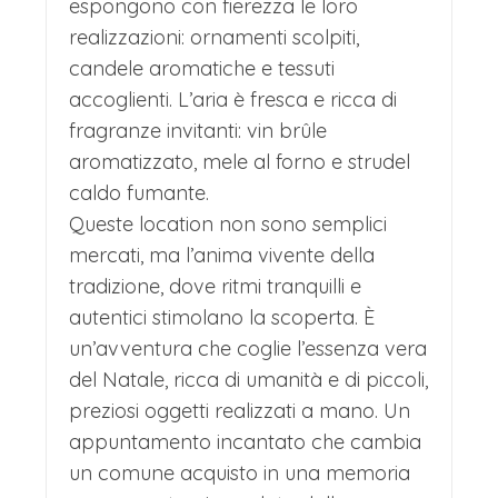
espongono con fierezza le loro
legno che espongono un artigianato
realizzazioni: ornamenti scolpiti,
locale di qualità: dalle sculture in
candele aromatiche e tessuti
cirmolo ai presepi intagliati, dalle
accoglienti. L’aria è fresca e ricca di
candele artistiche ai caldi tessuti di
fragranze invitanti: vin brûle
aromatizzato, mele al forno e strudel
lana. L'aria profuma di vin brûle, di
caldo fumante.
mele cotte alla cannella e dello strudel
Queste location non sono semplici
appena sfornato, mentre banchi
mercati, ma l’anima vivente della
gastronomici offrono specialità
tradizione, dove ritmi tranquilli e
autentici stimolano la scoperta. È
trentine come i canederi e i formaggi di
un’avventura che coglie l’essenza vera
malga.
del Natale, ricca di umanità e di piccoli,
L'atmosfera è resa ancor più magica
preziosi oggetti realizzati a mano. Un
dalle luminarie che illuminano i palazzi
appuntamento incantato che cambia
un comune acquisto in una memoria
affrescati e dal suono di melodie