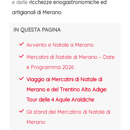
e delle
ricchezze enogastronomiche ed
strategica perché è lungo la strada
artigianali di Merano
.
per Merano, e quindi, senza togliere
tempo alla visita dei mercatini di
IN QUESTA PAGINA
Natale aggiunge una alternativa per
fare o per farsi regali di qualità. Il
Avvento e Natale a Merano
Thuniversum si presenta come
Mercatini di Natale di Merano – Date
un'avanguardia museale dove la
e Programma 2026
memoria industriale diventa
Viaggio ai Mercatini di Natale di
esperienza culturale totale. Nelle sue
Merano e del Trentino Alto Adige:
ampie navate riconvertite, il visitatore
Tour delle 4 Aquile Araldiche
intraprende un viaggio nel design
Gli stand del Mercatino di Natale di
applicato che ripercorre l'evoluzione
Merano
del gusto italiano attraverso le