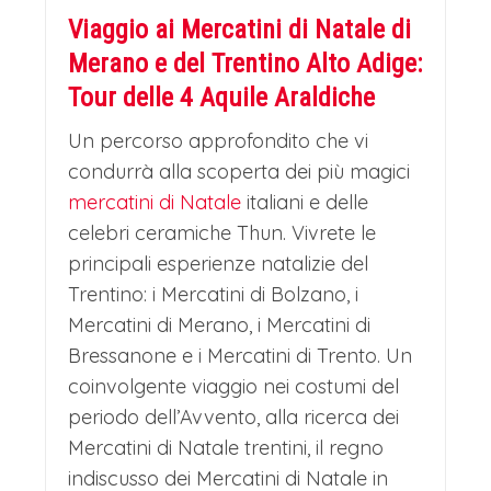
Viaggio ai Mercatini di Natale di
pittori che, con gesti pazienti e precisi,
Merano e del Trentino Alto Adige:
danno anima a ogni pezzo,
Tour delle 4 Aquile Araldiche
dipingendo a mano decorazioni
Un percorso approfondito che vi
minuziose. Il Thuniversum incarna
condurrà alla scoperta dei più magici
perfettamente la filosofia di un'azienda
mercatini di Natale
italiani e delle
che ha saputo coniugare l'alta
celebri ceramiche Thun. Vivrete le
principali esperienze natalizie del
artigianalità con l'innovazione,
Trentino: i Mercatini di Bolzano, i
mantenendo inalterato nel tempo il
Mercatini di Merano, i Mercatini di
suo dna di calore familiare e bellezza.
Bressanone e i Mercatini di Trento. Un
Un luogo dove l'arte della ceramica
coinvolgente viaggio nei costumi del
periodo dell’Avvento, alla ricerca dei
diventa emozione pura.
Mercatini di Natale trentini, il regno
I MERCATINI DI NATALE DI
indiscusso dei Mercatini di Natale in