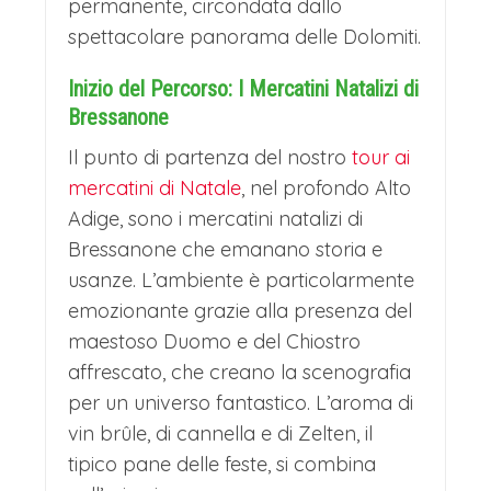
permanente, circondata dallo
natalizie. Non è solo un luogo per
spettacolare panorama delle Dolomiti.
acquisti, ma un punto d'incontro dove
Inizio del Percorso: I Mercatini Natalizi di
la comunità si ritrova tra concerti,
Bressanone
laboratori artistici e eventi culturali.
Il punto di partenza del nostro
tour ai
Questo mercatino incarna
mercatini di Natale
, nel profondo Alto
perfettamente lo spirito dell'Avvento,
Adige, sono i mercatini natalizi di
Bressanone che emanano storia e
unendo l'eleganza cittadina alle radici
usanze. L’ambiente è particolarmente
montanare in un'esperienza che
emozionante grazie alla presenza del
coinvolge tutti i sensi e regala la vera
maestoso Duomo e del Chiostro
magia del Natale trentino.
affrescato, che creano la scenografia
per un universo fantastico. L’aroma di
RIENTRO A CASA
vin brûle, di cannella e di Zelten, il
Ripartenza e arrivo a destinazione in
tipico pane delle feste, si combina
serata.