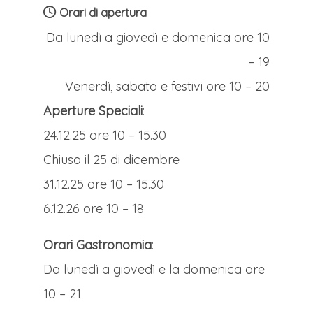
simboleggiata dall’Aquila Antica come
Orari di apertura
dono per la fedeltà alla casa d’Austria,
Da lunedì a giovedì e domenica ore 10
tra i più grandi e suggestivi d'Italia,
– 19
trasformano il cuore cittadino in un
Venerdì, sabato e festivi ore 10 – 20
vero e proprio villaggio incantato.
Aperture Speciali
:
Piazza Walther, con l'imponente
24.12.25 ore 10 – 15.30
sfondo del Duomo, ospita il mercato
Chiuso il 25 di dicembre
principale, un trionfo di luci, profumi e
31.12.25 ore 10 – 15.30
colori. Le caratteristiche bancarelle di
6.12.26 ore 10 – 18
legno espongono un artigianato di
Orari Gastronomia
:
altissima qualità: dalle intricate sculture
Da lunedì a giovedì e la domenica ore
in legno di cirmolo ai presepi artistici,
10 – 21
dalle calde coperte in lana ai delicati