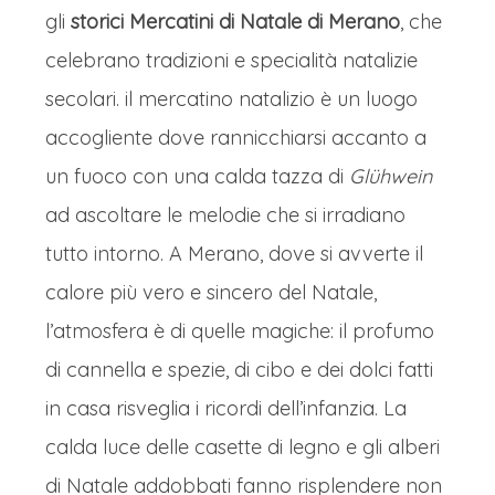
importanti in Italia durante l'Avvento.
facciate barocche e il porticato del
gli
storici Mercatini di Natale di Merano
, che
I mercatini natalizi di Merano si
palazzo vescovile. Profumo di
celebrano tradizioni e specialità natalizie
distinguono per la loro ambientazione
cannella, vin brûle e Zelten, il tipico
secolari. il mercatino natalizio è un luogo
unica, che unisce il fascino asburgico
pane dolce natalizio, si mescolano
accogliente dove rannicchiarsi accanto a
della città termale alla magia
nell'aria frizzante.
un fuoco con una calda tazza di
Glühwein
dell'Avvento. Il percorso principale si
Artigiani locali espongono con
ad ascoltare le melodie che si irradiano
snoda lungo la Winterpromenade,
orgoglio le loro creazioni: intagli in
tutto intorno. A Merano, dove si avverte il
dove le luci si specchiano nelle acque
legno di cirmolo, decorazioni in feltro,
calore più vero e sincero del Natale,
del Passirio creando giochi di
candele artigianali e ceramiche dipinte
l’atmosfera è di quelle magiche: il profumo
suggestiva bellezza. Le bancarelle,
a mano. È un trionfo di autenticità,
di cannella e spezie, di cibo e dei dolci fatti
realizzate in legno scuro e addobbate
dove la cultura tedesca e quella
in casa risveglia i ricordi dell’infanzia. La
con ghirlande di abete, espongono un
italiana si fondono armoniosamente.
calda luce delle casette di legno e gli alberi
artigianato selezionato: dalle candele
Completa l'esperienza l'offerta
di Natale addobbati fanno risplendere non