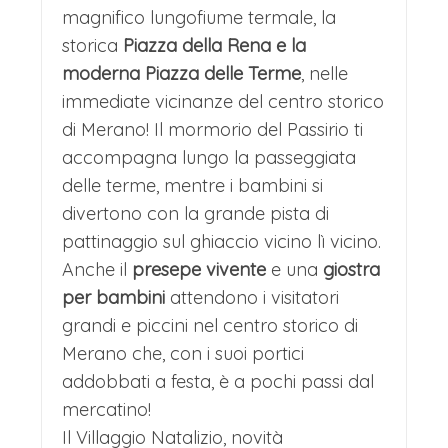
magnifico lungofiume termale, la
Arrivo a destinazione in tarda serata.
Trauttmansdorff o lungo la
storica
Piazza della Rena e la
Passeggiata d'Inverno. Qui, l'artigianato
moderna Piazza delle Terme
, nelle
immediate vicinanze del centro storico
locale di alta qualità è protagonista: si
di Merano! Il mormorio del Passirio ti
trovano pregiate decorazioni in vetro
accompagna lungo la passeggiata
soffiato, candele intagliate, lavorazioni
delle terme, mentre i bambini si
in legno e tessuti in lana pregiati.
divertono con la grande pista di
pattinaggio sul ghiaccio vicino lì vicino.
L'aria è impregnata di profumi invitanti:
Anche il
presepe vivente
e una
giostra
dal classico vin brûle e dai biscotti
per bambini
attendono i visitatori
speziati come i Lebkuchen, fino alle
grandi e piccini nel centro storico di
castagne arrosto. La proposta
Merano che, con i suoi portici
addobbati a festa, è a pochi passi dal
enogastronomica spazia dai salumi
mercatino!
affumicati ai formaggi di malga,
Il Villaggio Natalizio, novità