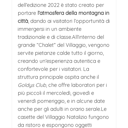
offrendo uno spaccato delle
dell’edizione 2022 è stato creato per
prelibatezze altoatesine. L'atmosfera è
portare
l’atmosfera della montagna in
città
, dando ai visitatori l’opportunità di
intima e familiare, lontana dalla folla,
immergersi in un ambiente
perfetta per una passeggiata serale
tradizionale e di classe.All’interno del
tra le luci che si specchiano nel fiume
grande “Chalet” del Villaggio, vengono
Passirio. È un'esperienza di Natale
servite pietanze calde tutto il giorno,
creando un’esperienza autentica e
dove tradizione, benessere e bellezza
confortevole per i visitatori. La
paesaggistica creano un connubio
struttura principale ospita anche il
indimenticabile.
Goldys Club
, che offre laboratori per i
TRASFERIMENTO IN HOTEL
più piccoli il mercoledì, giovedì e
venerdì pomeriggio, e in alcune date
In serata rientro in hotel 3 stelle o
anche per gli adulti in orario serale.Le
superiore.
casette del Villaggio Natalizio fungono
CENA E PERNOTTAMENTO IN
da ristoro e espongono oggetti