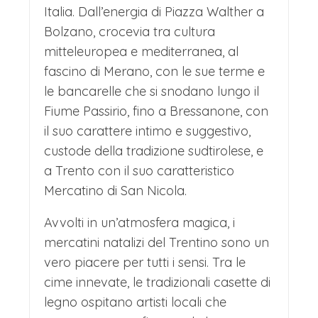
TRENTO DELL’AQUILA INCORONATA
Italia. Dall’energia di Piazza Walther a
Proseguimento nel pomeriggio per
Bolzano, crocevia tra cultura
mitteleuropea e mediterranea, al
Trento, simboleggiata dall’Aquila
fascino di Merano, con le sue terme e
incoronata d’Oro a rappresentare il
le bancarelle che si snodano lungo il
doppio potere temporale e spirituale
Fiume Passirio, fino a Bressanone, con
vescovile, e ultimo tuffo nella tradizione
il suo carattere intimo e suggestivo,
custode della tradizione sudtirolese, e
avventizia.
a Trento con il suo caratteristico
I mercatini di Natale di Trento
Mercatino di San Nicola.
trasformano il centro storico in un
Avvolti in un’atmosfera magica, i
villaggio fatato, incorniciato
mercatini natalizi del Trentino sono un
dall'architettura rinascimentale e dalle
vero piacere per tutti i sensi. Tra le
montagne. Le piazze principali si
cime innevate, le tradizionali casette di
riempiono di caratteristiche casette di
legno ospitano artisti locali che