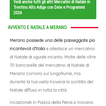
della città.
Vedi anche tutti gli altri
Mercatini di Natale in
al centro di un dialogo tra arte, tecnica
Trentino Alto Adige con Date e Programmi
I mercatini di Natale di Bressanone, il
2026
e territorio.
cui stemma cittadino è uno scudo
I MERCATINI DI NATALE DI
d'argento che reca un'aquila rossa,
AVVENTO E NATALE A MERANO
MERANO
simbolo del potere temporale dei
Merano possiede una delle passeggiate più
Arrivo a Merano, cittadina in provincia
principi-vescovi, sono tra i più antichi e
incantevoli d’Italia
di Bolzano, in mattinata e tempo libero
e allestisce un mercatino
suggestivi dell'arco alpino, un vero
di Natale di uguale incanto. Molte delle oltre
per visitare la città e i suoi Mercatini di
gioiello di tradizione che prende vita
70 bancarelle del mercatino di Natale di
Natale, e le sue 70 casettine sul fiume
nel centro storico della città più antica
Merano corrono sul lungofiume, ma
in cui è possibile trovare le migliori
del Tirolo. L'atmosfera magica si
durante la tua visita troverai lo scintillio del
prelibatezze gastronomiche locali e gli
respira soprattutto nell'incantevole
Natale diffuso in tutta la città.
addobbi artigianali più particolari che
Piazza del Duomo, dove le luci calde
la rendono una delle città più
delle casette di legno rischiarano le
Incastonati in Piazza della Rena si trovano