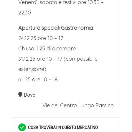
Venerdì, sabato e festivi ore 10.30 –
oggetti in vetro soffiato.
22.30
L'aria è satura degli aromi irresistibili
della tradizione: vin brûle speziato,
Aperture speciali Gastronomia
:
biscotti di panpepato e lo Zelten, il
24.12.25 ore 10 – 17
tipico dolce natalizio altoatesino. Non
Chiuso il 25 di dicembre
mancano i sapori robusti della cucina
31.12.25 ore 10 – 17 (con possibile
locale, come lo speck e i canederi
estensione)
fumanti. L'atmosfera è resa ancor più
6.1.25 ore 10 – 18
magica dalle melodie natalizie e dal
Dove
brusio festoso dei visitatori. È un evento
Vie del Centro
Lungo Passirio
che incarna perfettamente lo spirito
dell'Avvento, unendo l'anima tedesca a
quella italiana in un'esperienza
COSA TROVERAI IN QUESTO MERCATINO