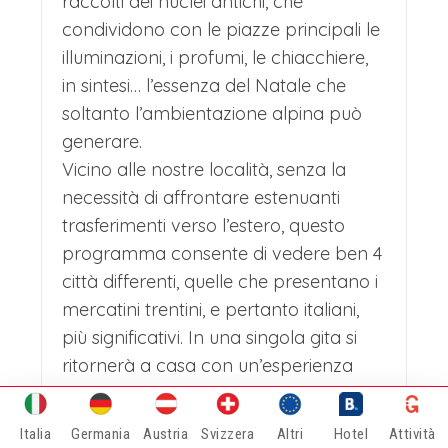
raccolti dei nuclei antichi, che
condividono con le piazze principali le
illuminazioni, i profumi, le chiacchiere,
in sintesi… l’essenza del Natale che
soltanto l’ambientazione alpina può
generare.
Vicino alle nostre località, senza la
necessità di affrontare estenuanti
trasferimenti verso l’estero, questo
programma consente di vedere ben 4
città differenti, quelle che presentano i
mercatini trentini, e pertanto italiani,
più significativi. In una singola gita si
ritornerà a casa con un’esperienza
piena di visite e di shopping, adatta a
chi possiede pochi giorni liberi, a chi
Italia
Germania
Austria
Svizzera
Altri
Hotel
Attività