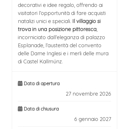
HOTEL
decorativi e idee regalo, offrendo ai
visitatori l’opportunità di fare acquisti
Cena inclusa in hotel e pernottamento.
natalizi unici e speciali.
Il villaggio si
Mercatini di Natale Trentino: Giorno 2
trova in una posizione pittoresca
,
incorniciato dall’eleganza di palazzo
COLAZIONE
Esplanade, l’austerità del convento
Prima colazione in hotel.
delle Dame Inglesi e i merli delle mura
I MERCATINI DI NATALE DI
di Castel Kallmünz.
BOLZANO DELL’AQUILA ANTICA
Trasferimento a Bolzano, e tempo
Data di apertura
libero la visita del centro storico, e dei
27 novembre 2026
suoi meravigliosi Mercatini di Natale di
Data di chiusura
Piazza Walther.
6 gennaio 2027
I mercatini di Natale di Bolzano, città