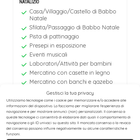
NATALIZIO
indimenticabile di calore e comunità,
Casa/Villaggio/Castello di Babbo
circondati dalla maestosa cornice
Natale
Sfilata/Passaggio di Babbo Natale
delle montagne.
Pista di pattinaggio
VISITA FABBRICA DELLA THUN
Presepi in esposizione
Nel primo pomeriggio trasferimento
Eventi musicali
alla fabbrica della Thun, visita del
Laboratori/Attività per bambini
Thuniversum e tempo a disposizione
Mercatino con casette in legno
Mercatino con banchi e gazebo
per gli acquisti.
Il Thuniversum di Bolzano non è una
Gestisci la tua privacy
Utilizziamo tecnologie come i cookie per memorizzare e/o accedere alle
semplice fabbrica, ma un vero e
informazioni del dispositivo. Lo facciamo per migliorare l'esperienza di
Artigianato tradizionale
navigazione e per mostrare annunci (non) personalizzati. Il consenso a
proprio tempio dedicato alla
selezionato
queste tecnologie ci consentirà di elaborare dati quali il comportamento di
navigazione o gli ID univoci su questo sito. Il mancato consenso o la revoca
Enogastronomia tradizionale
porcellana artistica, dove la magia
del consenso possono influire negativamente su alcune caratteristiche e
selezionata
funzioni.
delle creazioni Thun prende vita sotto