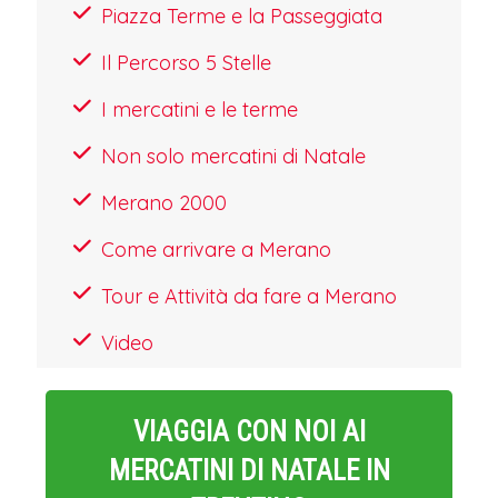
Piazza Terme e la Passeggiata
ceramiche Thun, dalle prime
produzioni degli anni '50 alle
Il Percorso 5 Stelle
contemporanee limited edition.
I mercatini e le terme
L'allestimento innovativo combina
Non solo mercatini di Natale
reperti d'archivio con proiezioni
Merano 2000
olografiche che ricostruiscono i
Come arrivare a Merano
processi produttivi storici, mentre
stazioni interattive consentono di
Tour e Attività da fare a Merano
visualizzare i bozzetti originali dei
Video
celebri angioletti e delle serie più
iconiche. Particolarmente emozionante
VIAGGIA CON NOI AI
è la "Sala dei Fuochi", dove viene
MERCATINI DI NATALE IN
simbolicamente rappresentato il