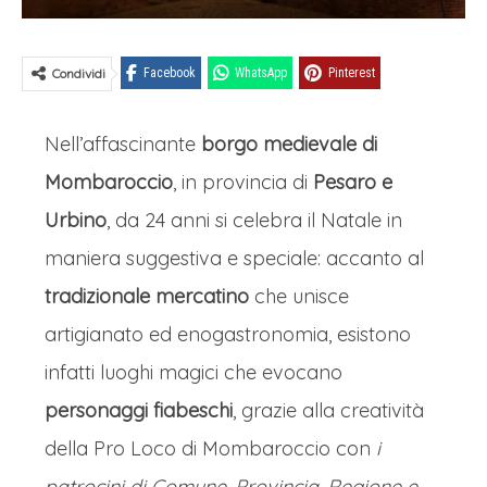
Condividi
Facebook
WhatsApp
Pinterest
Nell’affascinante
borgo medievale di
Mombaroccio
, in provincia di
Pesaro e
Urbino
, da 24 anni si celebra il Natale in
maniera suggestiva e speciale: accanto al
tradizionale mercatino
che unisce
artigianato ed enogastronomia, esistono
infatti luoghi magici che evocano
personaggi fiabeschi
, grazie alla creatività
della Pro Loco di Mombaroccio con
i
patrocini di Comune, Provincia, Regione e