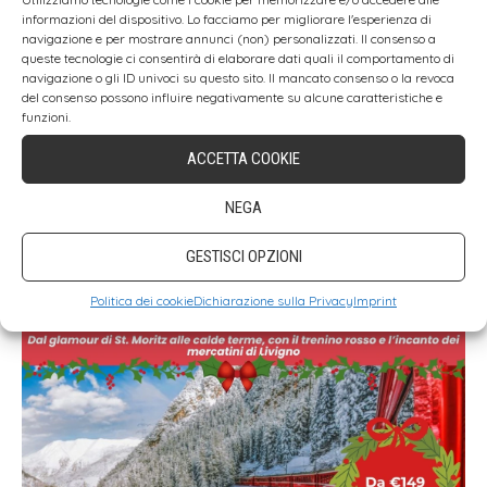
Mercatini di Natale a Napoli
informazioni del dispositivo. Lo facciamo per migliorare l'esperienza di
navigazione e per mostrare annunci (non) personalizzati. Il consenso a
Mercatini di Natale a San Candido
queste tecnologie ci consentirà di elaborare dati quali il comportamento di
navigazione o gli ID univoci su questo sito. Il mancato consenso o la revoca
Mercatini di Natale in Tirolo
del consenso possono influire negativamente su alcune caratteristiche e
funzioni.
Mercatini di Natale a Trento
ACCETTA COOKIE
Guida ai Mercatini di Natale in Italia
NEGA
PARTI CON NOI
GESTISCI OPZIONI
Politica dei cookie
Dichiarazione sulla Privacy
Imprint