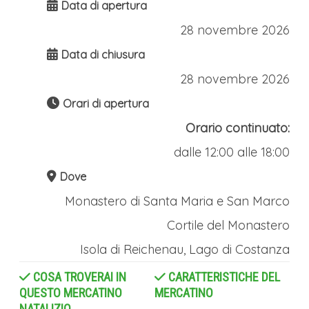
Data di apertura
bancarelle, si respirano profumi di vin
28 novembre 2026
brûlé caldo, cannella e legno artigianale,
Data di chiusura
mentre si assaggiano specialità come il
28 novembre 2026
Bratapfel (mela cotta speziata) e salsicce
Orari di apertura
fumanti. Un luogo dove tecnologia e
Orario continuato:
tradizione si fondono, regalando
dalle 12:00 alle 18:00
un’esperienza natalizia sospesa tra il
Dove
ricordo dei pionieri del volo e la calda
Monastero di Santa Maria e San Marco
atmosfera delle feste.
Cortile del Monastero
COSTANZA, IL CENTRO MEDIOEVALE
Isola di Reichenau, Lago di Costanza
E I SUOI MERCATINI DI NATALE
COSA TROVERAI IN
CARATTERISTICHE DEL
Dopo il pranzo è il momento di visitare la
QUESTO MERCATINO
MERCATINO
NATALIZIO