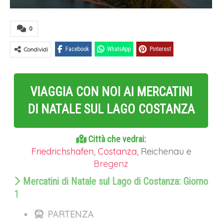
0
Condividi
Facebook
WhatsApp
Pinterest
VIAGGIA CON NOI AI MERCATINI
DI NATALE SUL LAGO COSTANZA
Città che vedrai:
Friedrichshafen
,
Costanza
, Reichenau e
Bregenz
Mercatini di Natale sul Lago di Costanza: Giorno
1
PARTENZA