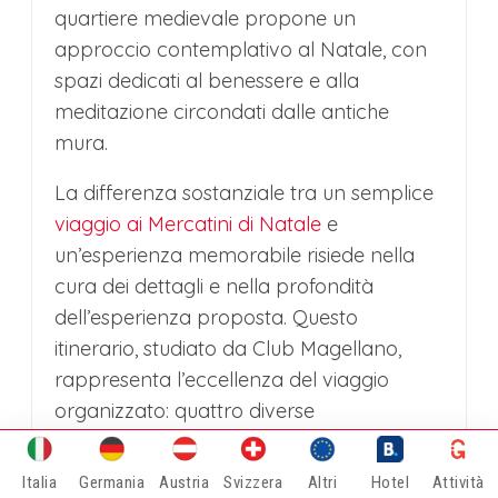
quartiere medievale propone un
approccio contemplativo al Natale, con
spazi dedicati al benessere e alla
meditazione circondati dalle antiche
mura.
La differenza sostanziale tra un semplice
viaggio ai Mercatini di Natale
e
un’esperienza memorabile risiede nella
cura dei dettagli e nella profondità
dell’esperienza proposta. Questo
itinerario, studiato da Club Magellano,
rappresenta l’eccellenza del viaggio
organizzato: quattro diverse
interpretazioni dello spirito natalizio,
logistica perfetta che massimizza il tempo
Italia
Germania
Austria
Svizzera
Altri
Hotel
Attività