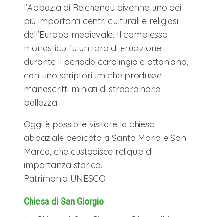
l’Abbazia di Reichenau divenne uno dei
MERCATINI DI NATALE
più importanti centri culturali e religiosi
E’ giunto il momento dell’ultima tappa di
dell’Europa medievale. Il complesso
questo suggestivo tour che si chiude con
monastico fu un faro di erudizione
Bregenz, incantevole perla austriaca
durante il periodo carolingio e ottoniano,
con uno scriptorium che produsse
affacciata sul Lago di Costanza, che
manoscritti miniati di straordinaria
durante l’Avvento si veste di luci e magia.
bellezza.
Il suo mercatino natalizio, incastonato tra
Oggi è possibile visitare la chiesa
la seicentesca Torre di San Martino e il
abbaziale dedicata a Santa Maria e San
municipio barocco, crea un’atmosfera da
Marco, che custodisce reliquie di
favola nel cuore del centro storico. Circa
importanza storica.
150 chalet in legno ospitano artigiani locali
Patrimonio UNESCO
che espongono creazioni uniche: dalle
Chiesa di San Giorgio
candele intagliate ai presepi artistici, dai