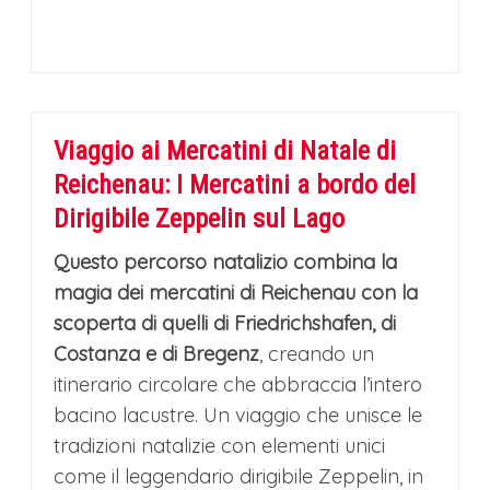
Viaggio ai M
e
rcatini di Natal
e
di
R
e
ich
e
nau: I M
e
rcatini a bordo d
e
l
Dirigibil
e
Z
e
pp
e
lin sul Lago
Questo percorso natalizio combina la
magia dei mercatini di Reichenau con la
scoperta di quelli di Friedrichshafen, di
Costanza e di Bregenz
, creando un
itinerario circolare che abbraccia l’intero
bacino lacustre. Un viaggio che unisce le
tradizioni natalizie con elementi unici
come il leggendario dirigibile Zeppelin, in