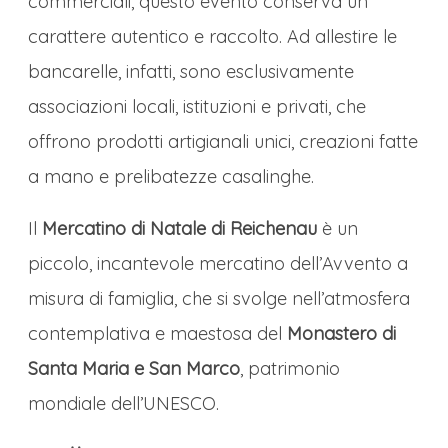
commerciali, questo evento conserva un
dirigibili
, oggi sorge lo Zeppelin Museum,
carattere autentico e raccolto. Ad allestire le
custode di una storia aviatoria unica al
bancarelle, infatti, sono esclusivamente
mondo. Non solo memoria del passato:
associazioni locali, istituzioni e privati, che
ancora oggi dalla stessa area decollano i
offrono prodotti artigianali unici, creazioni fatte
moderni zeppelin per voli panoramici che
a mano e prelibatezze casalinghe.
regalano viste indimenticabili sul lago e
Il
Mercatino di Natale di Reichenau
è un
sulle Alpi. Durante il periodo dell’Avvento,
piccolo, incantevole mercatino dell’Avvento a
Friedrichshafen si trasforma in un presepe
misura di famiglia, che si svolge nell’atmosfera
luminoso.
Il suo mercatino di Natale,
contemplativa e maestosa del
Monastero di
allestito lungo la pittoresca passeggiata
Santa Maria e San Marco
, patrimonio
lacustre, offre un’atmosfera magica,
con
mondiale dell’UNESCO.
le luci delle casette di legno che brillano
riflettendosi sull’acqua scura. Tra le