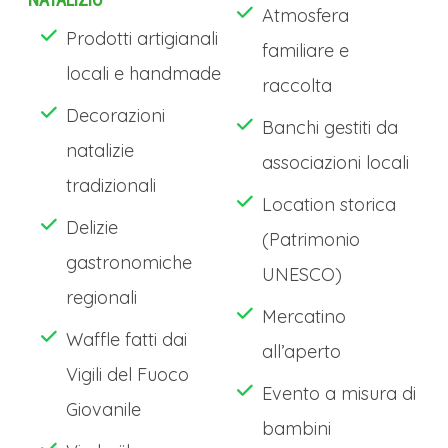
capitale di questa regione dalla quale il
Atmosfera
Prodotti artigianali
Lago, sulle cui rive si appoggia, prende il
familiare e
locali e handmade
nome;
Costanza, città dal fascino senza
raccolta
tempo, durante l’Avvento rivela tutta la
Decorazioni
Banchi gestiti da
sua magia natalizia. Il mercatino si
natalizie
associazioni locali
dispiega nel centro storico, tra vicoli
tradizionali
Location storica
lastricati e piazze dominate dalla
Delizie
(Patrimonio
maestosa cattedrale
, creando
gastronomiche
UNESCO)
un’atmosfera ricca di storia e tradizione.
regionali
Mercatino
Le bancarelle, illuminate da luci calde,
Waffle fatti dai
all’aperto
espongono manufatti artigianali come
Vigili del Fuoco
ceramiche dipinte a mano, sculture in
Evento a misura di
Giovanile
legno e ornamenti natalizi ispirati alla
bambini