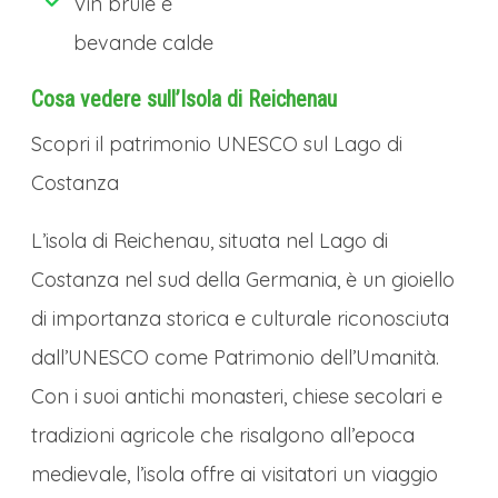
Vin brüle e
cultura locale. L’odore irresistibile di
bevande calde
Magenbrot (biscotti speziati) e castagne
arrostite si mescola al fresco profumo del
Cosa vedere sull’Isola di Reichenau
lago, mentre i visitatori si raccolgono
Scopri il patrimonio UNESCO sul Lago di
attorno a calde tazze di
Costanza
Feuerzangenbowle, il tradizionale punch
L’isola di Reichenau, situata nel Lago di
al rum. Una delle attrazioni più amate è la
Costanza nel sud della Germania, è un gioiello
grande ruota panoramica che regala
di importanza storica e culturale riconosciuta
viste mozzafiato sulla città illuminata e
dall’UNESCO come Patrimonio dell’Umanità.
sulle acque scintillanti. Qui, Natale significa
Con i suoi antichi monasteri, chiese secolari e
anche musica dal vivo, eventi culturali e
tradizioni agricole che risalgono all’epoca
quel senso di comunità che trasforma
medievale, l’isola offre ai visitatori un viaggio
ogni visita in un ricordo indelebile, sospeso