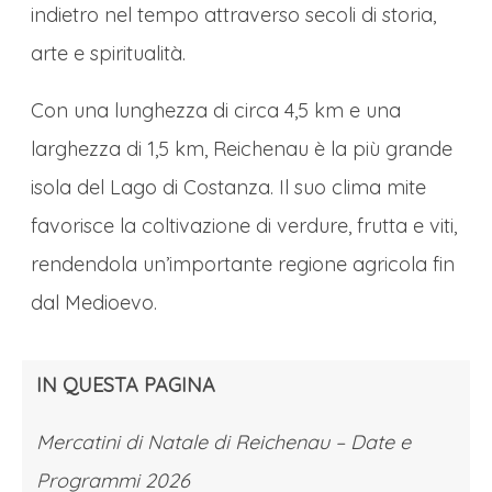
indietro nel tempo attraverso secoli di storia,
tra passato e presente.
arte e spiritualità.
CENA E PERNOTTAMENTO
Cena in hotel e pernottamento.
Con una lunghezza di circa 4,5 km e una
larghezza di 1,5 km, Reichenau è la più grande
Mercatini di Natale sul Lago di Costanza: Giorno
2
isola del Lago di Costanza. Il suo clima mite
favorisce la coltivazione di verdure, frutta e viti,
COLAZIONE
rendendola un’importante regione agricola fin
Colazione in hotel.
dal Medioevo.
L’ISOLA DI REICHENAU, PATRIMONIO
UNESCO, E I SUOI INTIMI MERCATINI
Dopo la colazione il gruppo si sposterà
IN QUESTA PAGINA
con bus locale presso
l’Isola di Reichenau,
Mercatini di Natale di Reichenau – Date e
gioiello UNESCO sul Lago di Costanza, che
Programmi 2026