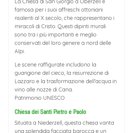
La Chiesa di San Giorgio a Oberzell è
tessuti tradizionali alle delicate decorazioni
famosa per i suoi affreschi ottoniani
in vetro. L’aria profuma di Kletzenbrot, il
risalenti al X secolo, che rappresentano i
miracoli di Cristo. Questi dipinti murali
pane fruttato natalizio, e di Glühwein
sono tra i più importanti e meglio
aromatizzato con spezie alpine. Note di
conservati del loro genere a nord delle
musiche d’ambiente e cori gospel
Alpi.
riscaldano l’atmosfera, mentre la vista
Le scene raffigurate includono la
sulle montagne innevate completa lo
guarigione del cieco, la resurrezione di
scenario da sogno. Un luogo dove
Lazzaro e la trasformazione dell’acqua in
vino alle nozze di Cana.
modernità e tradizione si abbracciano,
Patrimonio UNESCO
offrendo un’esperienza natalizia autentica
e suggestiva, lontana dalla frenesia delle
Chiesa dei Santi Pietro e Paolo
metropoli.
Situata a Niederzell, questa chiesa vanta
una splendida facciata barocca e un
RIPARTENZA PER L’ITALIA