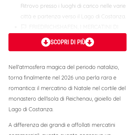
Ritrovo presso i luoghi di carico nelle varie
città e partenza verso il Lago di Costanza.
FRIEDRICHSHAFEN, I MERCATINI DI
NATALE, IL LAGO DI COSTANZA E IL
SCOPRI DI PIÙ
DIRIGIBILE ZEPPELIN
Il nostro viaggio ai mercatini di Natale
Nell’atmosfera magica del periodo natalizio,
sulle sponde del Lago di Costanza parte
torna finalmente nel 2026 una perla rara e
con una vera e propria chicca.
romantica: il mercatino di Natale nel cortile del
Friedrichshafen, incantevole città
monastero dell’isola di Reichenau, gioiello del
affacciata sulle rive del Lago di Costanza,
Lago di Costanza.
deve la sua identità al genio visionario del
Conte Ferdinand von Zeppelin. Qui, dove
A differenza dei grandi e affollati mercatini
un secolo fa nascevano i maestosi