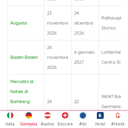
23
24
Rathausplatz
Augusta
novembre
dicembre
Storico
2026
2026
26
6 gennaio
Lichtentaler 
Baden Baden
novembre
2027
Centro Stori
2026
Mercatini di
Natale di
96047 Bambe
Bamberg:
24
22
Germania
Magia
novembre
dicembre
Maximilianspl
d'Avvento in
2026
2026
Italia
Germania
Austria
Svizzera
Altri
Hotel
Attività
Bamberga