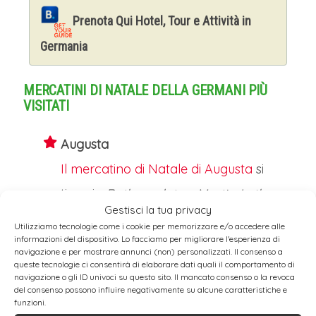
Prenota Qui Hotel, Tour e Attività in
Germania
MERCATINI DI NATALE DELLA GERMANI PIÙ
VISITATI
Augusta
Il mercatino di Natale di Augusta
si
tiene in
Rathausplatz
e
Martin-Luther-
Gestisci la tua privacy
Platz
. Ogni anno il municipio diventa
Utilizziamo tecnologie come i cookie per memorizzare e/o accedere alle
informazioni del dispositivo. Lo facciamo per migliorare l'esperienza di
un grande calendario dell’Avvento,
navigazione e per mostrare annunci (non) personalizzati. Il consenso a
queste tecnologie ci consentirà di elaborare dati quali il comportamento di
con scene alle finestre.
navigazione o gli ID univoci su questo sito. Il mancato consenso o la revoca
del consenso possono influire negativamente su alcune caratteristiche e
Berlino
funzioni.