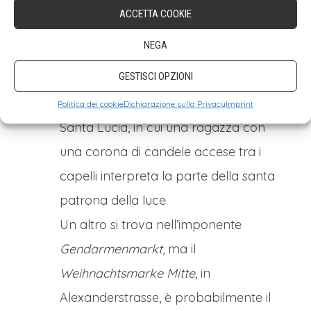
Berlino, ha molti mercatini di Natale
,
ACCETTA COOKIE
almeno uno in ciascuno dei suoi 12
NEGA
quartieri. Tra questi c’è quello del
GESTISCI OPZIONI
quartiere di Prenzlauer Berg che è
modellato sul Festival svedese di
Politica dei cookie
Dichiarazione sulla Privacy
Imprint
Santa Lucia, in cui una ragazza con
una corona di candele accese tra i
capelli interpreta la parte della santa
patrona della luce.
Un altro si trova nell’imponente
Gendarmenmarkt
, ma il
Weihnachtsmarke Mitte
, in
Alexanderstrasse, è probabilmente il