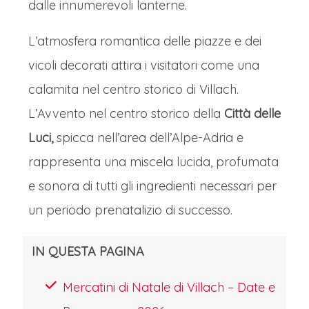
speziato, di Kletzenbrot (il tipico pane
dalle innumerevoli lanterne.
dolce alla frutta) e di candele di cera
L’atmosfera romantica delle piazze e dei
d'api. Le bancarelle in legno, illuminate
vicoli decorati attira i visitatori come una
da luci calde, offrono artigianato
calamita nel centro storico di Villach.
locale, decorazioni fatte a mano e
L’Avvento nel centro storico della
Città delle
prelibatezze culinarie. Il maestoso
Luci,
spicca nell’area dell’Alpe-Adria e
albero di Natale domina la piazza,
rappresenta una miscela lucida, profumata
creando un'atmosfera da favola.Ma la
e sonora di tutti gli ingredienti necessari per
magia non si ferma qui:
il mercatino
un periodo prenatalizio di successo.
"Perle dell'Avvento" sul lago Faak e
quello medievale nel castello di
IN QUESTA PAGINA
Landskron aggiungono un fascino
Mercatini di Natale di Villach – Date e
unico.
Con le Alpi innevate come