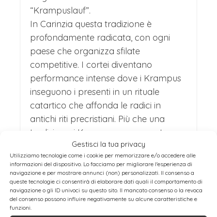
“Krampuslauf”.
In Carinzia questa tradizione è
profondamente radicata, con ogni
paese che organizza sfilate
competitive. I cortei diventano
performance intense dove i Krampus
inseguono i presenti in un rituale
catartico che affonda le radici in
antichi riti precristiani. Più che una
tradizione, i Krampus rappresentano
Gestisci la tua privacy
l’anima più selvaggia e ancestrale di
Utilizziamo tecnologie come i cookie per memorizzare e/o accedere alle
questa regione di confine.
informazioni del dispositivo. Lo facciamo per migliorare l'esperienza di
navigazione e per mostrare annunci (non) personalizzati. Il consenso a
La Stiria e l’Autentica Identità Austriaca
queste tecnologie ci consentirà di elaborare dati quali il comportamento di
navigazione o gli ID univoci su questo sito. Il mancato consenso o la revoca
La Stiria si presenta come il “polmone
del consenso possono influire negativamente su alcune caratteristiche e
funzioni.
verde dell’Austria”, un armonioso