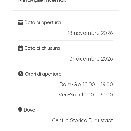
Meraviglie Invernali
.
arrosto.Accanto alla tradizione, Graz
offre atmosfere più moderne. Il
Data di apertura
Kunstmarkt al Schlossberg, accessibile
13 novembre 2026
con la spettacolare funivia illuminata,
propone regali artistici e design con
Data di chiusura
una vista mozzafiato sulla città. Il
31 dicembre 2026
Mercatino dei Bambini al
Orari di apertura
Mariahilferplatz, con le sue luminose
Dom-Gio 10:00 – 19:00
capanne blu, e il Mercatino d'Avvento
Ven-Sab 10:00 – 20:00
al Castello Eggenberg, in un setting
barocco, completano l'offerta,
Dove
dimostrando come la città sappia
Centro Storico
Draustadt
celebrare il Natale tra storia, cultura e