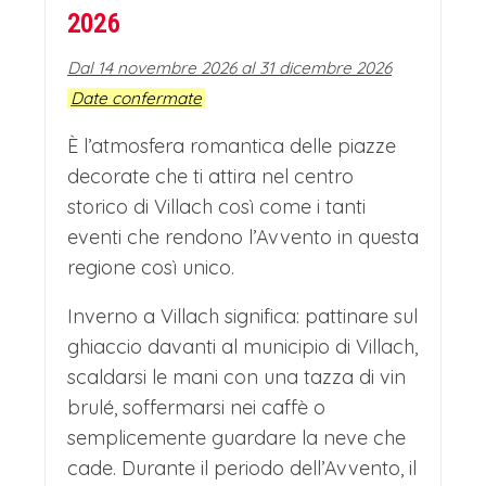
e gioia festosa.Chiamato "Stella
2026
dell'Avvento", il mercatino invita a un
Dal 14 novembre 2026 al 31 dicembre 2026
viaggio sensoriale tra fede e tradizione,
Date confermate
offrendo momenti di raccoglimento
È l’atmosfera romantica delle piazze
tra una degustazione e l'altra. È il luogo
decorate che ti attira nel centro
perfetto per assaporare la magia del
storico di Villach così come i tanti
Natale austriaco, lontano dalla
eventi che rendono l’Avvento in questa
regione così unico.
frenesia, in un contesto unico e
profondamente suggestivo.
Inverno a Villach significa: pattinare sul
ghiaccio davanti al municipio di Villach,
Un'esperienza che scalda il cuore.
scaldarsi le mani con una tazza di vin
IL FASCINO RINASCIMENTALE DI
brulé, soffermarsi nei caffè o
GRAZ E I MERCATINI DI NATALE
semplicemente guardare la neve che
DELLA CAPITALE DELLA STIRIA
cade. Durante il periodo dell’Avvento, il