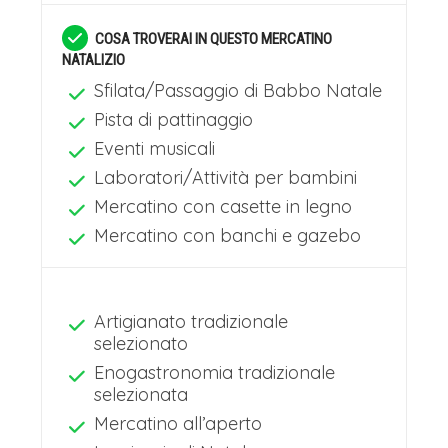
innovazione, per un'atmosfera magica
COSA TROVERAI IN QUESTO MERCATINO
e raffinata.
NATALIZIO
Sfilata/Passaggio di Babbo Natale
CENA E PERNOTTAMENTO
Pista di pattinaggio
Cena in hotel e pernottamento.
Eventi musicali
Laboratori/Attività per bambini
Mercatini di Natale Stiria e Carinzia: i
Mercatino con casette in legno
Mercatini dei Krampus Giorno 3
Mercatino con banchi e gazebo
COLAZIONE IN HOTEL
Colazione in hotel.
KLAGENFURT E I MERCATINI DI
Artigianato tradizionale
selezionato
NATALE DELLA CARINZIA
Enogastronomia tradizionale
A seguito dell’abbondante colazione in
selezionata
hotel ci sposteremo a Klagenfurt,
Mercatino all’aperto