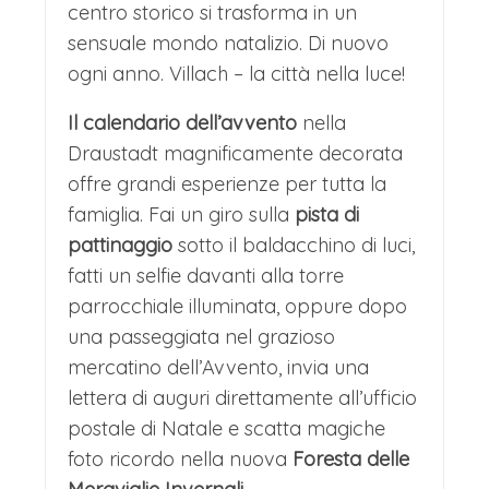
centro storico si trasforma in un
Dopo il pranzo libero ci dirigeremo
sensuale mondo natalizio. Di nuovo
con il pullman in direzione di Graz,
ogni anno. Villach – la città nella luce!
l'elegante capitale della Stiria, che
Il calendario dell’avvento
nella
unisce il suo fascino rinascimentale alla
Draustadt magnificamente decorata
vivacità contemporanea per regalare
offre grandi esperienze per tutta la
un'esperienza natalizia unica.
Il cuore
famiglia. Fai un giro sulla
pista di
dei festeggiamenti batte in Hauptplatz,
pattinaggio
sotto il baldacchino di luci,
fatti un selfie davanti alla torre
dove un maestoso albero di Natale fa
parrocchiale illuminata, oppure dopo
da guardia a un tradizionale mercatino
una passeggiata nel grazioso
con oltre 70 bancarelle di legno.
Qui,
mercatino dell’Avvento, invia una
l'aria si riempie del profumo dei
lettera di auguri direttamente all’ufficio
postale di Natale e scatta magiche
Weihnachtskekse (biscotti natalizi), del
foto ricordo nella nuova
Foresta delle
vin brulè e delle castagne