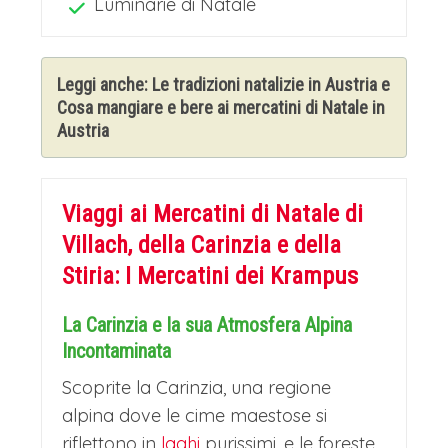
Luminarie di Natale
l’accogliente capitale della Carinzia
affacciata sul lago Wörthersee, che
durante l’Avvento si trasforma in un
Leggi anche:
Le tradizioni natalizie in Austria
e
Cosa mangiare e bere ai mercatini di Natale in
incantevole scenario natalizio.
Il cuore
Austria
pulsante della festa è il Mercatino di
Natale in Neuer Platz, dominato dalla
Viaggi ai Mercatini di Natale di
maestosa fontana del Lindwurm
, che
Villach, della Carinzia e della
sotto le luci serali acquisisce
Stiria: I Mercatini dei Krampus
un’atmosfera fiabesca. Circa 40
La Carinzia e la sua Atmosfera Alpina
caratteristiche casette di legno offrono
Incontaminata
artigianato locale, decorazioni
Scoprite la Carinzia, una regione
handmade e specialità gastronomiche,
alpina dove le cime maestose si
come i famosi Kärntner Reindling (un
riflettono in
laghi
purissimi, e le foreste