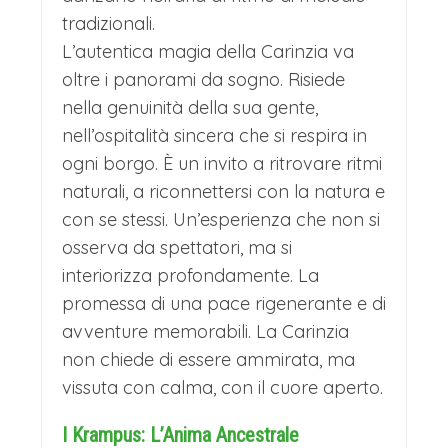
tradizionali.
caloroso e ricco di tradizioni, invitando
L’autentica magia della Carinzia va
a vivere momenti di pura serenità.
oltre i panorami da sogno. Risiede
RIPARTENZA PER L’ITALIA
nella genuinità della sua gente,
Nel pomeriggio ripartenza per l’Italia
nell’ospitalità sincera che si respira in
ogni borgo. È un invito a ritrovare ritmi
con arrivo nelle rispettive città in
naturali, a riconnettersi con la natura e
serata.
con se stessi. Un’esperienza che non si
osserva da spettatori, ma si
interiorizza profondamente. La
promessa di una pace rigenerante e di
avventure memorabili. La Carinzia
non chiede di essere ammirata, ma
vissuta con calma, con il cuore aperto.
I Krampus: L’Anima Ancestrale