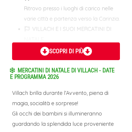
Ritrovo presso i luoghi di carico nelle
varie città e partenza verso la Carinzia.
VILLACH E I SUOI MERCATINI DI
NATALE
Arrivo in tarda mattinata a Villach,
SCOPRI DI PIÙ
incantevole città carinziana bagnata
MERCATINI DI NATALE DI VILLACH - DATE
dalla Drava, gioiello austriaco che
E PROGRAMMA 2026
d'inverno si trasforma in un vero e
proprio paese delle meraviglie. Il suo
Villach brilla durante l’Avvento, piena di
cuore pulsante, Hauptplatz, ospita uno
magia, socialità e sorprese!
dei mercatini di Natale più suggestivi
Gli occhi dei bambini si illumineranno
dell'Austria.L'aria profuma di vin brulè
guardando la splendida luce proveniente