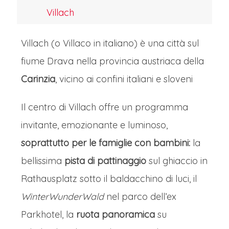
scoperta della capitale della Stiria
Villach
Mercatini di Natale Stiria e Carinzia: i
Villach (o Villaco in italiano) è una città sul
Mercatini dei Krampus Giorno 2
fiume Drava nella provincia austriaca della
COLAZIONE
Carinzia
, vicino ai confini italiani e sloveni
Colazione in hotel.
MARIAZELL, IL CUORE SPIRITUALE
Il centro di Villach offre un programma
DELL’AUSTRIA
invitante, emozionante e luminoso,
Dopo la colazione in hotel ci
soprattutto per le famiglie con bambini:
la
dirigeremo a Mariazell, considerato a
bellissima
pista di pattinaggio
sul ghiaccio in
ragione il cuore spirituale dell'Austria,
Rathausplatz sotto il baldacchino di luci, il
meta di pellegrinaggi più celebre del
WinterWunderWald
nel parco dell’ex
paese; ma in inverno la sua magnifica
Parkhotel, la
ruota panoramica
su
basilica
diventa lo sfondo suggestivo