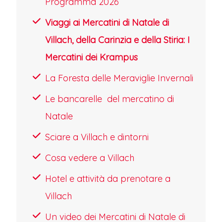
Programma 2026
sfondo, i mercatini di Villach sono
l'incarnazione della gioia e della
Viaggi ai Mercatini di Natale di
tradizione natalizia, invitando a vivere
Villach, della Carinzia e della Stiria: I
un'esperienza indimenticabile
Mercatini dei Krampus
all'insegna del calore e dello
La Foresta delle Meraviglie Invernali
Gemütlichkeit.
Le bancarelle del mercatino di
GRAZ, SISTEMAZIONE IN HOTEL
Natale
CON CENA
Sciare a Villach e dintorni
Nel tardo pomeriggio ci dirigeremo
Cosa vedere a Villach
con il pullman in hotel per il
pernottamento. Dopo il check-in in
Hotel e attività da prenotare a
hotel è prevista la cena e la possibilità
Villach
di una prima passeggiata serale alla
Un video dei Mercatini di Natale di