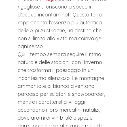
dolce a base di pasta lievitata, noci e
rigogliose si uniscono a specchi
d’acqua incontaminati. Questa terra
uvetta) e il vin brulè speziato.
rappresenta l’essenza più autentica
L’ambiente è reso ancora più magico
delle Alpi Austriache, un destino che
dalle melodie dei concerti d’Avvento e
non si limita alla vista ma coinvolge
dalla pista di pattinaggio sul ghiaccio
ogni senso.
Qui il tempo sembra seguire il ritmo
che spesso viene allestita poco
naturale delle stagioni, con l’inverno
distante. Un’atmosfera più intima e
che trasforma il paesaggio in un
raccolta si respira invece nel
incantesimo silenzioso. Le montagne
Mercatino sul Lago, a Europapark,
ammantate di bianco diventano
paradiso per sciatori e snowboarder,
dove le luci si specchiano nelle acque
mentre i caratteristici villaggi
tranquille, raddoppiando la magia.
accendono i loro mercatini natalizi,
Klagenfurt incarna perfettamente lo
dove aromi di vin brulè e spezie
spirito del Natale austriaco: autentico,
danzano nell’aria al ritmo di melodie