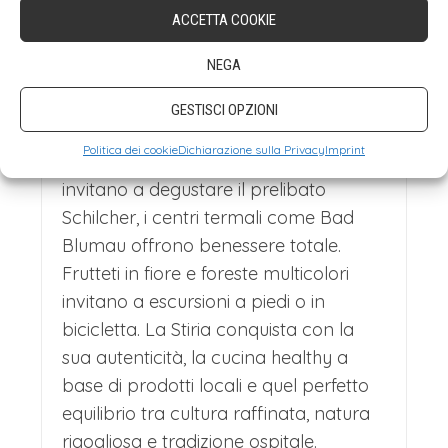
alternarsi di dolci colline vinicole,
ACCETTA COOKIE
impervie montagne e centri termali
NEGA
rigeneranti.
Graz
, sua capitale
UNESCO, fonde un centro medievale
GESTISCI OPZIONI
con avanguardie architettoniche. La
Politica dei cookie
Dichiarazione sulla Privacy
Imprint
regione delizia i sensi: le strade del vino
invitano a degustare il prelibato
Schilcher, i centri termali come Bad
Blumau offrono benessere totale.
Frutteti in fiore e foreste multicolori
invitano a escursioni a piedi o in
bicicletta. La Stiria conquista con la
sua autenticità, la cucina healthy a
base di prodotti locali e quel perfetto
equilibrio tra cultura raffinata, natura
rigogliosa e tradizione ospitale.