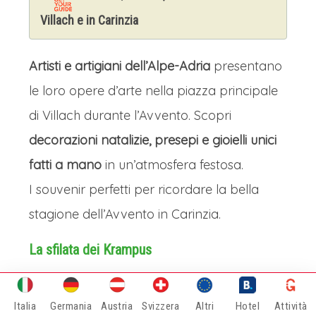
Villach e in Carinzia
Artisti e artigiani dell’Alpe-Adria
presentano
le loro opere d’arte nella piazza principale
di Villach durante l’Avvento. Scopri
decorazioni natalizie, presepi e gioielli unici
fatti a mano
in un’atmosfera festosa.
I souvenir perfetti per ricordare la bella
stagione dell’Avvento in Carinzia.
La sfilata dei Krampus
Un evento clou nel periodo che precede il
Natale è il
Villacher Perchtenlauf
nel centro
Italia
Germania
Austria
Svizzera
Altri
Hotel
Attività