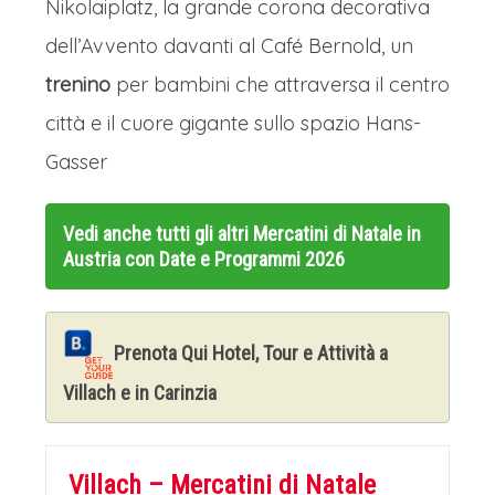
Nikolaiplatz, la grande corona decorativa
per uno dei mercatini di Natale più
dell’Avvento davanti al Café Bernold, un
autentici e atmosferici.
L'aria profuma
trenino
per bambini che attraversa il centro
di Punsch caldo, di castagne arrosto e
città e il cuore gigante sullo spazio Hans-
di dolci spezie. Le luci delle
Gasser
caratteristiche bancarelle in legno
risplendono contro la facciata
Vedi anche tutti gli altri
Mercatini di Natale in
Austria con Date e Programmi 2026
barocca della basilica, illuminando
manufatti artigianali, decorazioni
tradizionali e prelibatezze locali. La
Prenota Qui Hotel, Tour e Attività a
maestosa piazza, con il suo grande
Villach e in Carinzia
albero addobbato, è avvolta da
un'atmosfera di quieta contemplazione
Villach – Mercatini di Natale