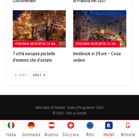
Cocomeraio!
in Francia nel 2021
ITINERARI MERCATINI DI NATALE
ITINERARI MERCATINI DI NATALE
7 città europee più belle
Innsbruck in 24 ore – Cosa
d’inverno che d’estate
vedere
PREV
NEXT
Mercatini di Natale - Date e Programmi 2026
© 2026 -
Info e Contatti
Cookie Policy
|
Privacy Policy
| This site is protected by reCAPTCHA and
the Google
Privacy Policy
and
Terms of Service
apply. | P.Iva
IT07302610485
Italia
Germania
Austria
Svizzera
Altri
Hotel
Attività