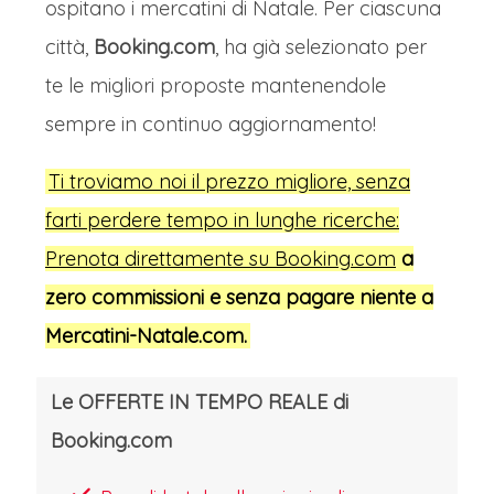
ospitano i mercatini di Natale. Per ciascuna
città,
Booking.com
, ha già selezionato per
te le migliori proposte mantenendole
sempre in continuo aggiornamento!
Ti troviamo noi il prezzo migliore, senza
farti perdere tempo in lunghe ricerche:
Prenota direttamente su Booking.com
a
zero commissioni e senza
pagare niente a
Mercatini-Natale.com.
Le OFFERTE IN TEMPO REALE di
Booking.com