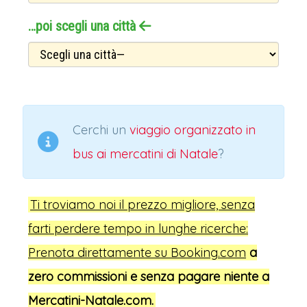
…poi scegli una città
Cerchi un
viaggio organizzato in
bus ai mercatini di Natale
?
Ti troviamo noi il prezzo migliore, senza
farti perdere tempo in lunghe ricerche:
Prenota direttamente su Booking.com
a
zero commissioni e senza
pagare niente a
Mercatini-Natale.com.