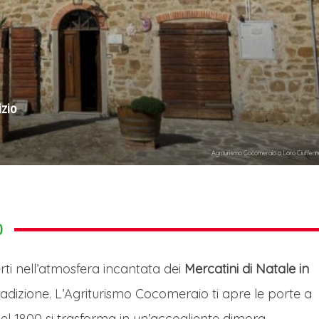
izio
Agriturismo Cocomeraio a Loro Ciuffen
O
rti nell’atmosfera incantata dei
Mercatini di Natale in
 tradizione. L’Agriturismo Cocomeraio ti apre le porte a
del 1800 si trasforma in un’accogliente dimora