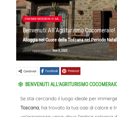
ITINERARI MERCATINI DI NATALE
Benvenuti All’Agriturismo Cocomeraio!
Alloggia nel Cuore della Toscana nel Periodo Natal
Ultimo aggiornamento
Nov 3, 2023
Condividi
Facebook
Pinterest
BENVENUTI ALL'AGRITURISMO COCOMERAI
Se stai cercando il luogo ideale per immerge
Toscana
, hai trovato la tua oasi di calore e
un’esperienza unica, dove l’antica colonica 