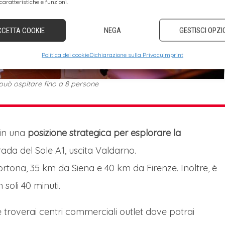
caratteristiche e funzioni.
CCETTA COOKIE
NEGA
GESTISCI OPZI
Politica dei cookie
Dichiarazione sulla Privacy
Imprint
può ospitare fino a 8 persone
 in una
posizione strategica per esplorare la
rada del Sole A1, uscita Valdarno.
rtona, 35 km da Siena e 40 km da Firenze. Inoltre, è
 soli 40 minuti.
e troverai centri commerciali outlet dove potrai