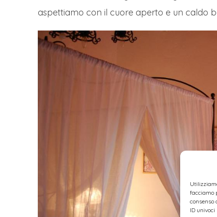
aspettiamo con il cuore aperto e un caldo 
Utilizziam
facciamo p
consenso a
ID univoci