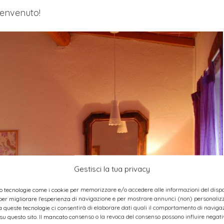
benvenuto!
Gestisci la tua privacy
o tecnologie come i cookie per memorizzare e/o accedere alle informazioni del dispos
er migliorare l'esperienza di navigazione e per mostrare annunci (non) personalizza
 queste tecnologie ci consentirà di elaborare dati quali il comportamento di navigaz
 su questo sito. Il mancato consenso o la revoca del consenso possono influire nega