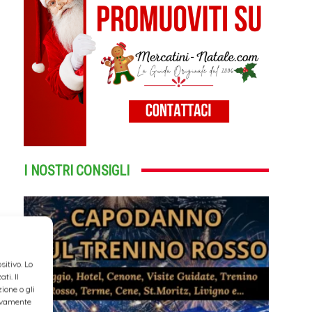
I NOSTRI CONSIGLI
itivo. Lo
ti. Il
ione o gli
tivamente