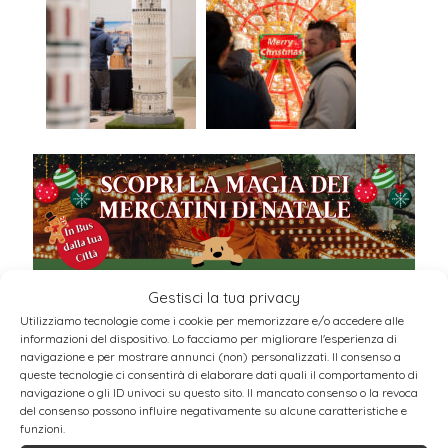
Gestisci la tua privacy
Utilizziamo tecnologie come i cookie per memorizzare e/o accedere alle
informazioni del dispositivo. Lo facciamo per migliorare l'esperienza di
navigazione e per mostrare annunci (non) personalizzati. Il consenso a
BIG LIGHTS SHOW
queste tecnologie ci consentirà di elaborare dati quali il comportamento di
navigazione o gli ID univoci su questo sito. Il mancato consenso o la revoca
del consenso possono influire negativamente su alcune caratteristiche e
Testo: Un’esplosione di colori e musica! Ogni
funzioni.