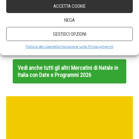
sera, Piazza Grande si anima con le Big
ACCETTA COOKIE
Lights. Immergiti in un’atmosfera fiabesca,
NEGA
mentre le facciate dei palazzi si illuminano
GESTISCI OPZIONI
a ritmo di musica. Uno spettacolo gratuito
da non perdere
Politica dei cookie
Dichiarazione sulla Privacy
Imprint
Vedi anche tutti gli altri
Mercatini di Natale in
Italia con Date e Programmi 2026