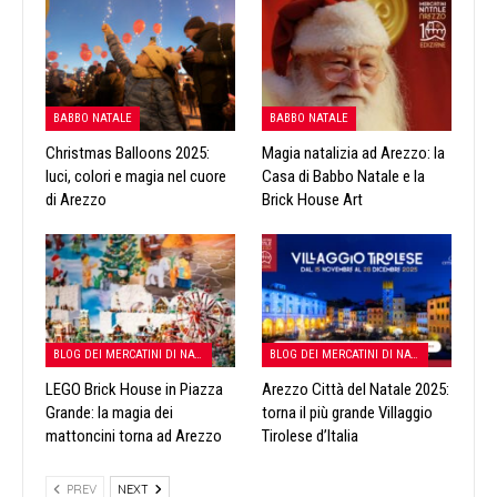
BABBO NATALE
BABBO NATALE
Christmas Balloons 2025:
Magia natalizia ad Arezzo: la
luci, colori e magia nel cuore
Casa di Babbo Natale e la
di Arezzo
Brick House Art
BLOG DEI MERCATINI DI NATALE
BLOG DEI MERCATINI DI NATALE
LEGO Brick House in Piazza
Arezzo Città del Natale 2025:
Grande: la magia dei
torna il più grande Villaggio
mattoncini torna ad Arezzo
Tirolese d’Italia
PREV
NEXT