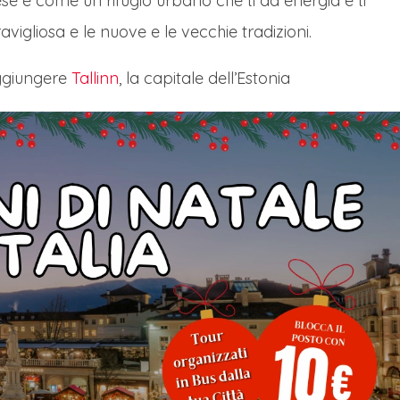
ese è come un rifugio urbano che ti dà energia e ti
igliosa e le nuove e le vecchie tradizioni.
aggiungere
Tallinn
, la capitale dell’Estonia