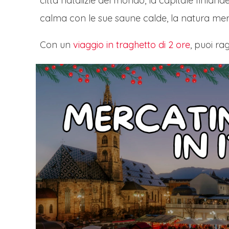
città natalizie del mondo, la capitale finland
calma con le sue saune calde, la natura merav
Con un
viaggio in traghetto di 2 ore
, puoi r