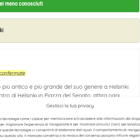
pei meno conosciuti
ki
confermate
to più antico e più grande del suo genere a Helsinki.
ntro di Helsinki in Piazza del Senato, attira ogni
Gestisci la tua privacy
punti ristoro autorizzati incentrati sulle specialità
o tecnologie come i cookie per memorizzare e/o accedere alle informazioni del dispos
er migliorare l'esperienza di navigazione e per mostrare annunci (non) personalizza
arelle, ci sono oltre un centinaio di venditori che
 queste tecnologie ci consentirà di elaborare dati quali il comportamento di navigaz
ti design e prodotti di utilità, oltre a prodotti locali
 su questo sito. Il mancato consenso o la revoca del consenso possono influire nega