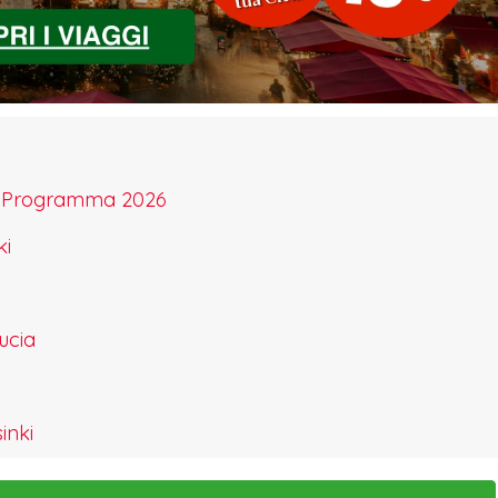
e e Programma 2026
ki
ucia
inki