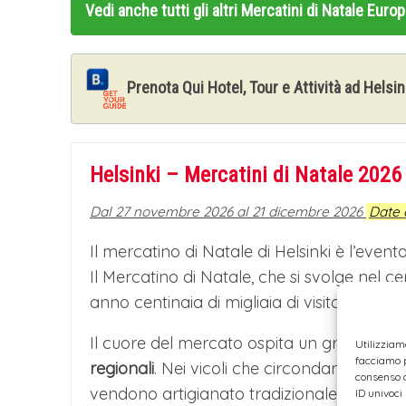
Vedi anche tutti gli altri
Mercatini di Natale Euro
Prenota Qui Hotel, Tour e Attività ad Helsin
Helsinki – Mercatini di Natale 2026
Dal 27 novembre 2026 al 21 dicembre 2026
Date 
Il mercatino di Natale di Helsinki è l’even
Il Mercatino di Natale, che si svolge nel ce
anno centinaia di migliaia di visitatori.
Il cuore del mercato ospita un gruppo di
Utilizziam
facciamo p
regionali
. Nei vicoli che circondano le banc
consenso a
vendono artigianato tradizionale, i più recen
ID univoci