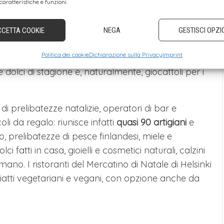
caratteristiche e funzioni.
to popolare e vecchio stile
che offre corse gratuite
CCETTA COOKIE
NEGA
GESTISCI OPZI
Politica dei cookie
Dichiarazione sulla Privacy
Imprint
 Natale (
Tuomaan Markkinat
) includono calze e
 dolci di stagione e, naturalmente, giocattoli per i
i prelibatezze natalizie, operatori di bar e
oli da regalo: riunisce infatti
quasi 90 artigiani
e
o, prelibatezze di pesce finlandesi, miele e
i fatti in casa, gioielli e cosmetici naturali, calzini
a mano. I ristoranti del Mercatino di Natale di Helsinki
iatti vegetariani e vegani, con opzione anche da