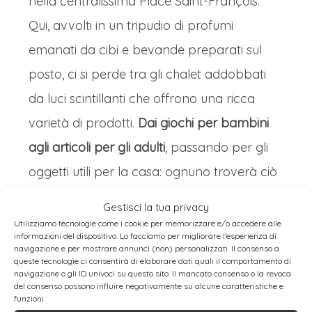
nella centralissima Place Saint-François.
Qui, avvolti in un tripudio di profumi
emanati da cibi e bevande preparati sul
posto, ci si perde tra gli chalet addobbati
da luci scintillanti che offrono una ricca
varietà di prodotti.
Dai giochi per bambini
agli articoli per gli adulti
, passando per gli
oggetti utili per la casa: ognuno troverà ciò
di cui ha bisogno. Anche se fuori c’è vento o
Gestisci la tua privacy
nevica, tutta la famiglia può passeggiare a
Utilizziamo tecnologie come i cookie per memorizzare e/o accedere alle
informazioni del dispositivo. Lo facciamo per migliorare l'esperienza di
piacimento tra le suggestive bancarelle di
navigazione e per mostrare annunci (non) personalizzati. Il consenso a
queste tecnologie ci consentirà di elaborare dati quali il comportamento di
legno per fare gli acquisti natalizi al caldo.
navigazione o gli ID univoci su questo sito. Il mancato consenso o la revoca
del consenso possono influire negativamente su alcune caratteristiche e
La chiesa di Saint-François e l’albero di
funzioni.