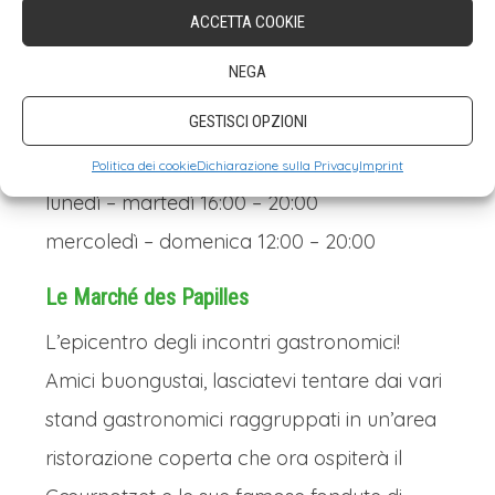
Natale addobbato sono visibili attraverso la
ACCETTA COOKIE
facciata in vetro e conferiscono al mercato
NEGA
un’atmosfera festosa e fiabesca.
GESTISCI OPZIONI
Orari:
Politica dei cookie
Dichiarazione sulla Privacy
Imprint
lunedì – martedì 16:00 – 20:00
mercoledì – domenica 12:00 – 20:00
Le Marché des Papilles
L’epicentro degli incontri gastronomici!
Amici buongustai, lasciatevi tentare dai vari
stand gastronomici raggruppati in un’area
ristorazione coperta che ora ospiterà il