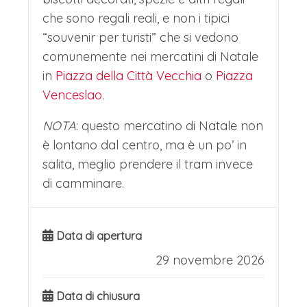
che sono regali reali, e non i tipici
suoi cortili silenziosi e i palazzi color
“souvenir per turisti” che si vedono
pastello, dove l'architettura barocca si
comunemente nei mercatini di Natale
mescola a quella romanica. La vita
in
Piazza della Città Vecchia
o
Piazza
pulsante di Piazza della Città Vecchia,
Venceslao
.
con i suoi artisti di strada e i caffè
NOTA
: questo mercatino di Natale non
storici, contrasta con la pace che si
è lontano dal centro, ma è un po’ in
salita, meglio prendere il tram invece
trova allontanandosi di pochi passi
di camminare.
dalle vie principali. Ogni angolo svela
un particolare, un'insegna antica o un
Data di apertura
vicolo che invita all'esplorazione,
29 novembre 2026
rendendo ogni passeggiata una
continua scoperta.
Data di chiusura