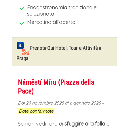
storia respirano in ogni pietra, tra caffè
Enogastronomia tradizionale
selezionata
letterari, teatri e l'energia vibrante della
Mercatino all’aperto
Vltava. Un luogo dove la magia del
passato dialoga costantemente con il
presente.
Prenota Qui Hotel, Tour e Attività a
Praga
Programma Facoltativo:
- Per chi lo desidera, è possibile fare
Náměstí Míru (Piazza della
una visita guidata della città e andare
Pace)
alla scoperta della sua storia millenaria
Dal 29 novembre 2026 al 6 gennaio 2026 –
e dei suoi luoghi simbolo. La visita
Date confermate
guidata è fondamentale per chi, oltre
Se non vedi l’ora di
sfuggire alla folla
e
ai mercatini, vuole conoscere una città