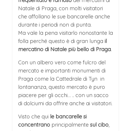
frequentato e famoso
dei mercatini di
romantica di Praga.
Natale di Praga, con molti visitatori
- Per chi lo desidera è inoltre prevista
che affollano le sue bancarelle anche
durante i periodi non di punta.
una visita facoltativa alla birreria di
Ma vale la pena visitarlo nonostante la
Praga e gustarsi le prelibatezze
folla perché questo è di gran lunga
il
gastronomiche locali accompagnate
mercatino di Natale più bello di Praga
.
da un buon boccale di birra locale.
Con un albero vero come fulcro del
mercato e importanti monumenti di
Mercatini di Natale Praga, i Mercatini delle
Praga come la Cattedrale di Tyn in
Cento Torri: Giorno 3
lontananza, questo mercato è puro
COLAZIONE IN HOTEL
piacere per gli occhi… .. con un sacco
Colazione in hotel.
di dolciumi da offrire anche ai visitatori.
PRAGA, NON SOLO MERCATINI
Visto che qui
le bancarelle si
Tempo libero a disposizione per visite
concentrano
principalmente
sul cibo
,