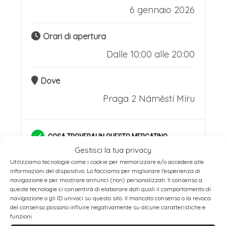
Qui il tempo sembra essersi fermato. Il
6 gennaio 2026
Vecchio Cimitero Ebraico, con le sue
lapidi secolari accatastate dal peso
Orari di apertura
Dalle 10:00 alle 20:00
della storia, e le sinagoghe storiche, tra
cui la Vecchia-Nuova, la più antica
Dove
d'Europa ancora in funzione,
Praga 2
Náměstí Míru
raccontano secoli di vita, cultura e
resistenza di una comunità.
COSA TROVERAI IN QUESTO MERCATINO
Passeggiare per queste strade significa
NATALIZIO
Gestisci la tua privacy
immergersi in un'atmosfera unica,
Mercatino con casette in legno
Utilizziamo tecnologie come i cookie per memorizzare e/o accedere alle
informazioni del dispositivo. Lo facciamo per migliorare l'esperienza di
Mercatino con banchi e gazebo
sospesa tra il ricordo della clausura nel
navigazione e per mostrare annunci (non) personalizzati. Il consenso a
queste tecnologie ci consentirà di elaborare dati quali il comportamento di
ghetto e lo splendore della rinascita,
navigazione o gli ID univoci su questo sito. Il mancato consenso o la revoca
del consenso possono influire negativamente su alcune caratteristiche e
respirando la stessa aria che ispirò
funzioni.
Enogastronomia tradizionale