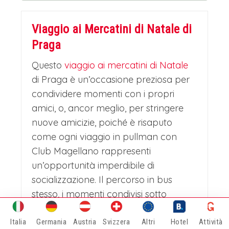
Viaggio ai Mercatini di Natale di
Praga
Questo
viaggio ai mercatini di Natale
di Praga è un’occasione preziosa per
condividere momenti con i propri
amici, o, ancor meglio, per stringere
nuove amicizie, poiché è risaputo
come ogni viaggio in pullman con
Club Magellano rappresenti
un’opportunità imperdibile di
socializzazione. Il percorso in bus
stesso, i momenti condivisi sotto
l’attenta guida dei nostri
accompagnatori costituiscono
Italia
Germania
Austria
Svizzera
Altri
Hotel
Attività