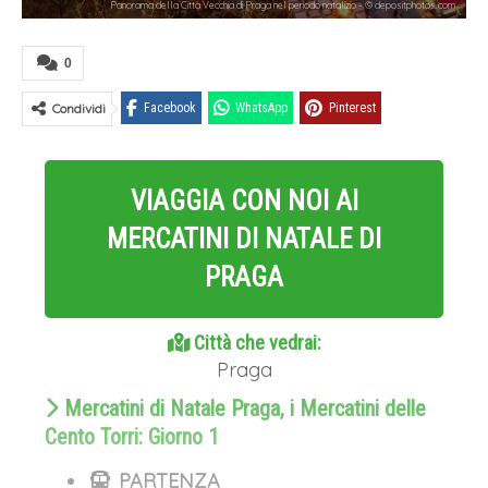
Panorama della Città Vecchia di Praga nel periodo natalizio - © depositphotos.com
0
Condividi
Facebook
WhatsApp
Pinterest
VIAGGIA CON NOI AI
MERCATINI DI NATALE DI
PRAGA
Città che vedrai:
Praga
Mercatini di Natale Praga, i Mercatini delle
Cento Torri: Giorno 1
PARTENZA