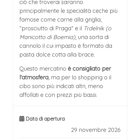
individuali alla scoperta della città e dei
ciò che troverai saranno
principalmente le specialità ceche più
suoi monumenti e attrazioni, come il
famose come carne alla griglia,
quartiere ebraico o la Casa Danzante,
“prosciutto di Praga” e il
Trdelník (o
e per concedersi dello shopping nelle
Manicotto di Boemia)
, una sorta di
vie del centro.
cannolo il cui impasto è formato da
pasta dolce cotta alla brace.
La “Città delle Cento Torri” svela il suo
fascino senza tempo attraverso i ponti
Questo mercatino
è consigliato per
l’atmosfera
, ma per lo shopping o il
storici, come il celebre Ponte Carlo,
cibo sono più indicati altri, meno
adornato di statue barocche e sempre
affollati e con prezzi più bassi.
animato da artisti e turisti, che collega
la Città Vecchia al maestoso Castello.
Data di apertura
Questo complesso monumentale,
29 novembre 2026
visibile da ogni angolo della città,