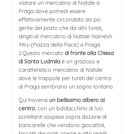
visitare un mercatino di Natale a
cosi grande e ricca di storia. La visita si
Praga dove potresti essere
concentrerà principalmente sulla Città
effettivamente circondato da più
gente del posto che da altri turisti,
Vecchia e il quartiere ebraico.
dirigiti al mercatino di Natale
Náměstí
La città custodisce nella sua Città
Míru
(Piazza della Pace) a Praga
Vecchia (Staré Město) un fascino
2.Questo mercato
di fronte alla Chiesa
medievale intatto. Piazze lastricate,
di Santa Ludmila
è un grazioso e
caratteristico mercatino di Natale
chiese gotiche e il maestoso Orologio
dove le trappole per turisti del centro
Astronomico convivono con l'energia
di Praga sembrano un sogno lontano.
vibrante della capitale. Tra i suoi vicoli
Qui troverai
un bellissimo albero al
si nasconde Josefov, l'antico quartiere
centro
, con un baldacchino di luci
ebraico, un luogo di profonda
scintillanti sospese sopra dozzine di
memoria e struggente bellezza.
bancarelle che vendono giocattoli,
La Città Vecchia incanta anche con i
biscotti decorati, spezie e altri regali