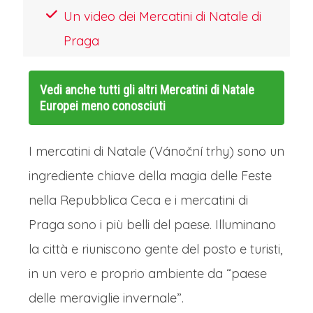
Un video dei Mercatini di Natale di
calorosa ospitalità.
Praga
Programma Facoltativo:
Possibilità di
Vedi anche tutti gli altri
Mercatini di Natale
partecipare alla Crociera sulla
Europei meno conosciuti
Moldava che attraversa tutta l'intera
Repubblica Ceca e che è capace di
I mercatini di Natale (Vánoční trhy) sono un
regalare uno spettacolo
ingrediente chiave della magia delle Feste
indimenticabile della città (costo circa
nella Repubblica Ceca e i mercatini di
20/25 euro).
Praga sono i più belli del paese. Illuminano
Il fiume Moldava (Vltava in ceco) è
la città e riuniscono gente del posto e turisti,
l'anima pulsante di Praga, il corso
in un vero e proprio ambiente da “paese
d'acqua che da oltre un millennio
delle meraviglie invernale”.