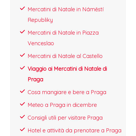
acque della Moldava creando un
Mercatini di Natale in Náměstí
effetto di rara poesia.
Republiky
Eventi speciali come la lavorazione del
Mercatini di Natale in Piazza
vetro dal vivo e i laboratori di
Venceslao
decorazione per bambini
Mercatini di Natale al Castello
arricchiscono l'offerta, mentre le chiese
Viaggio ai Mercatini di Natale di
barocche ospitano concerti d'organo
Praga
che riecheggiano nelle navate
Cosa mangiare e bere a Praga
illuminate. Un'esperienza che
trasforma Praga in un vero e proprio
Meteo a Praga in dicembre
calendario dell'Avvento a dimensione
Consigli utili per visitare Praga
umana, dove la magia del Natale
Hotel e attività da prenotare a Praga
rivive attraverso riti secolari e una