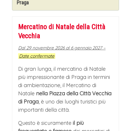
Praga
specchiano nelle acque. La Moldava
non è solo uno spettacolo visivo, ma
anche un elemento culturale
Mercatino di Natale della Città
fondamentale: ha ispirato il poema
Vecchia
sinfonico "La Moldava" di Bedřich
Dal 29 novembre 2026 al 6 gennaio 2027 –
Smetana, diventando simbolo
Date confermate
dell'identità nazionale. Lungo le sue
Di gran lunga, il mercatino di Natale
sponde, parchi, scalinate e ristoranti
più impressionante di Praga in termini
di ambientazione, il Mercatino di
galleggianti offrono angoli di quiete e
Natale
nella Piazza della Città Vecchia
prospettive sempre nuove sulla "Città
di Praga
, è uno dei luoghi turistici più
delle Cento Guglie", rendendo il fiume
importanti della città.
un compagno indispensabile per
Questo è sicuramente
il più
scoprire l'essenza più autentica e