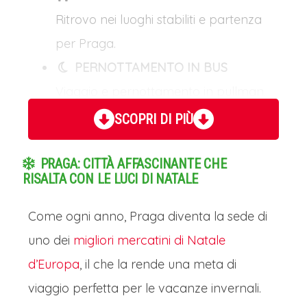
Ritrovo nei luoghi stabiliti e partenza
per Praga.
PERNOTTAMENTO IN BUS
Viaggio e pernottamento in pullman.
SCOPRI DI PIÙ
Mercatini di Natale Praga, i Mercatini delle
Cento Torri: Giorno 2
PRAGA: CITTÀ AFFASCINANTE CHE
PRAGA: LA CITTA’ DELLE CENTO
RISALTA CON LE LUCI DI NATALE
TORRI
Come ogni anno, Praga diventa la sede di
Arrivo a Praga, la magnifica capitale
uno dei
migliori mercatini di Natale
della Repubblica Ceca, in mattinata.
d’Europa
, il che la rende una meta di
I MERCATINI DI NATALE DI PRAGA
viaggio perfetta per le vacanze invernali.
Tempo libero per visitare liberamente