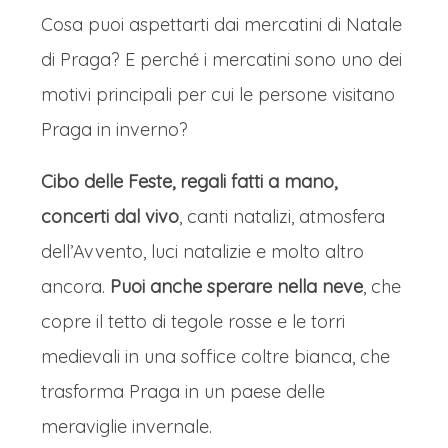
la città e i suoi Mercatini di Natale,
Cosa puoi aspettarti dai mercatini di Natale
situati in sei zone diverse e che la
di Praga? E perché i mercatini sono uno dei
avvolgono di un'atmosfera magica e
motivi principali per cui le persone visitano
indimenticabile.
Praga in inverno?
I mercatini natalizi di Praga creano un
Cibo delle Feste, regali fatti a mano,
universo incantato nel cuore della città
concerti dal vivo
, canti natalizi, atmosfera
boema, dove storia e tradizione si
dell’Avvento, luci natalizie e molto altro
fondono in un'esperienza sensoriale
ancora.
Puoi anche sperare nella neve
, che
unica. Le piazze principali si
copre il tetto di tegole rosse e le torri
trasformano in villaggi festosi, con le
medievali in una soffice coltre bianca, che
loro bancarelle di legno che offrono
trasforma Praga in un paese delle
artigianato locale di eccellenza: dalle
meraviglie invernale.
celeberrime palline di vetro soffiato