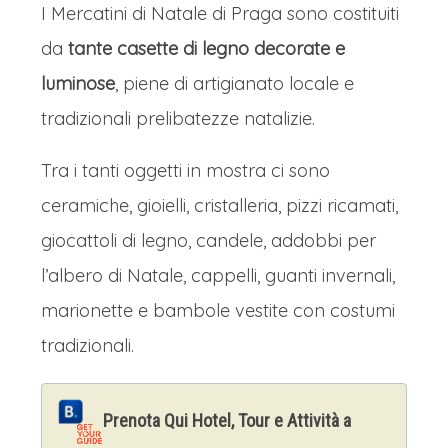
disegna il volto e la storia della
I Mercatini di Natale di Praga sono costituiti
capitale ceca. Attraversando la città
da
tante casette di legno decorate e
per 31 dei suoi 430 chilometri, il fiume
luminose
, piene di artigianato locale e
separa e al contempo unisce i quartieri
tradizionali prelibatezze natalizie.
storici, collegati da una serie di ponti
Tra i tanti oggetti in mostra ci sono
iconici. Il più celebre è senza dubbio il
ceramiche, gioielli, cristalleria, pizzi ricamati,
Ponte Carlo, un capolavoro gotico del
giocattoli di legno, candele, addobbi per
XIV secolo adornato da 30 statue
l’albero di Natale, cappelli, guanti invernali,
barocche, che unisce la Città Vecchia
marionette e bambole vestite con costumi
(Staré Město) al Piccolo Quartiere
tradizionali.
(Malá Strana). Percorrerlo offre viste
indimenticabili sul Castello di Praga e
Prenota Qui Hotel, Tour e Attività a
sulle file di case color pastello che si