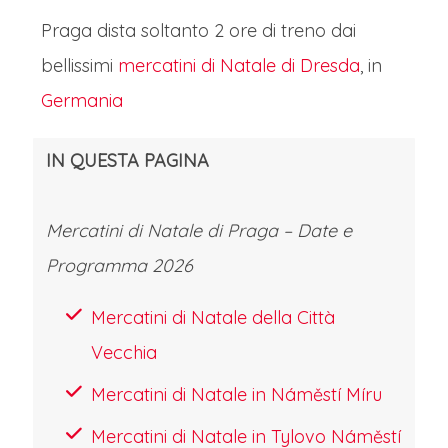
alle delicate porcellane dipinte a
Praga dista soltanto 2 ore di treno dai
mano, dalle lanterne in metallo
bellissimi
mercatini di Natale di Dresda
, in
battuto ai tradizionali presepi di legno.
Germania
L'atmosfera è resa magica dalle
melodie degli ensemble musicali che
IN QUESTA PAGINA
eseguono canti natalizi sotto i grandi
alberi illuminati, mentre l'aria si carica
Mercatini di Natale di Praga – Date e
dei profumi irresistibili della cucina
Programma 2026
ceca: salsicce alla griglia, patate
Mercatini di Natale della Città
arrosto e il dolce trdelník cosparso di
Vecchia
zucchero e noci. Imperdibile la vista
Mercatini di Natale in Náměstí Míru
notturna dal Ponte Carlo, quando le
Mercatini di Natale in Tylovo Náměstí
luci dei mercatini si riflettono sulle