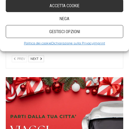
ACCETTA COOKIE
NEGA
GERMANIA
GERMANIA
GESTISCI OPZIONI
Mercatini di Natale di
Reichenau
Politica dei cookie
Dichiarazione sulla Privacy
Imprint
Costanza
PREV
NEXT