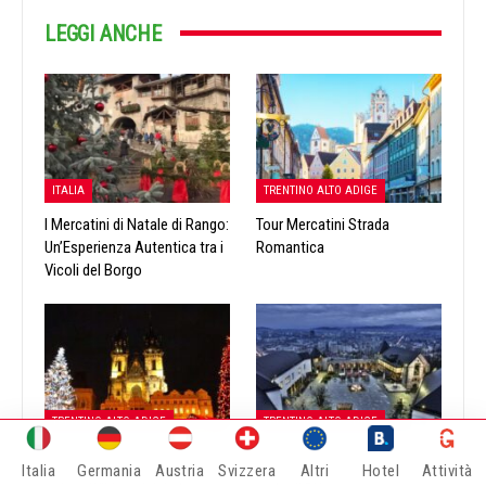
LEGGI ANCHE
ITALIA
TRENTINO ALTO ADIGE
I Mercatini di Natale di Rango:
Tour Mercatini Strada
Un’Esperienza Autentica tra i
Romantica
Vicoli del Borgo
TRENTINO ALTO ADIGE
TRENTINO ALTO ADIGE
Mercatini di Natale di Brunico,
Mercatini di Natale Lubiana e
Italia
Germania
Austria
Svizzera
Altri
Hotel
Attività
San Candido e del Lago di
Lago di Bled