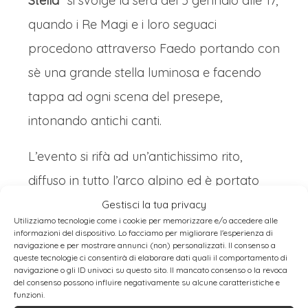
Stella
” si svolge la sera del 5 gennaio alle 17,
quando i Re Magi e i loro seguaci
procedono attraverso Faedo portando con
sè una grande stella luminosa e facendo
tappa ad ogni scena del presepe,
intonando antichi canti.
L’evento si rifà ad un’antichissimo rito,
diffuso in tutto l’arco alpino ed è portato
avanti grazie all’impegno della
Gestisci la tua privacy
Utilizziamo tecnologie come i cookie per memorizzare e/o accedere alle
Confraternita degli Stellari
, nella quale si
informazioni del dispositivo. Lo facciamo per migliorare l'esperienza di
navigazione e per mostrare annunci (non) personalizzati. Il consenso a
può vivere una tradizione che profuma di
queste tecnologie ci consentirà di elaborare dati quali il comportamento di
navigazione o gli ID univoci su questo sito. Il mancato consenso o la revoca
tempi lontani.
del consenso possono influire negativamente su alcune caratteristiche e
funzioni.