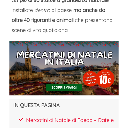
da
più di 80 statue a grandezza naturale
installate
dentro
al paese
ma anche da
oltre 40 figuranti e animali
che presentano
scene di vita quotidiana.
IN QUESTA PAGINA
Mercatini di Natale di Faedo – Date e