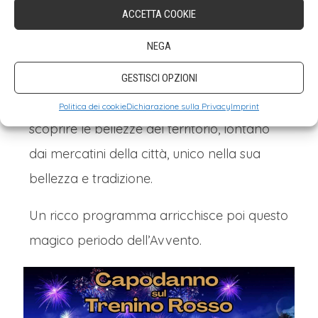
Entrando nel paese potrai quindi entrare
ACCETTA COOKIE
(nel vero senso della parola) dentro al
NEGA
presepe e scoprire, passo dopo passo,
angoli suggestivi ed emozionanti. Il
GESTISCI OPZIONI
Mercatino di Natale di Faedo ti farà poi
Politica dei cookie
Dichiarazione sulla Privacy
Imprint
scoprire le bellezze del territorio, lontano
dai mercatini della città, unico nella sua
bellezza e tradizione.
Un ricco programma arricchisce poi questo
magico periodo dell’Avvento.