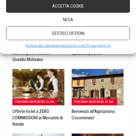
ACCETTA COOKIE
NEGA
GESTISCI OPZIONI
ITALIA
ITINERARI MERCATINI DI NATALE
Politica dei cookie
Dichiarazione sulla Privacy
Imprint
Sant'Angelo in Grotte -
Spazio Espositori
Gioiello Molisano
ITINERARI MERCATINI DI NATALE
ITINERARI MERCATINI DI NATALE
Offerte hotel a ZERO
Benvenuti all’Agriturismo
COMMISSIONI ai Mercatini di
Cocomeraio!
Natale