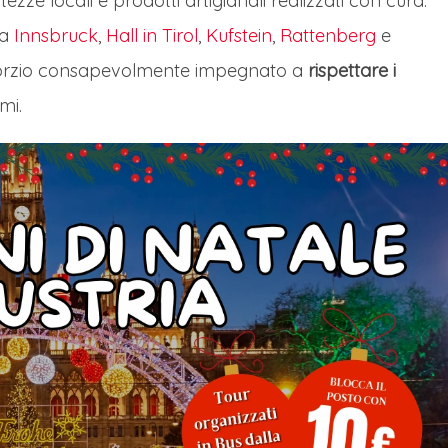
zze locali e prodotti artigianali realizzati con cura.
 a
Innsbruck
,
Hall in Tirol
,
Kufstein
,
Rattenberg
e
orzio consapevolmente impegnato a
rispettare i
mi.