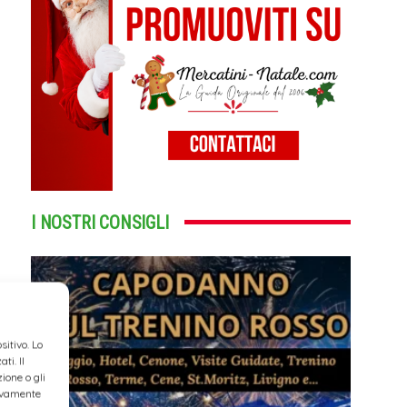
I NOSTRI CONSIGLI
itivo. Lo
ti. Il
ione o gli
tivamente