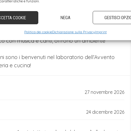
caratteristiche e funzioni.
nario, suggestivo, genuino
“, il mercatino di Natale
soffermarsi. La gastronomia locale si presenta dal
CCETTA COOKIE
NEGA
GESTISCI OPZI
arelle troverai artigianato fatto con amore, biscotti
cose natalizie: la vera anima della regione. Gli artisti
Politica dei cookie
Dichiarazione sulla Privacy
Imprint
lico con musica e canti, offrono un ambiente
i sono i benvenuti nel laboratorio dell’Avvento
eria e cucina!
27 novembre 2026
24 dicembre 2026