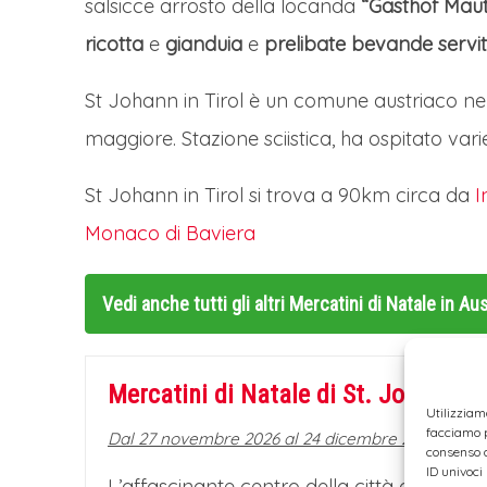
salsicce arrosto della locanda
“Gasthof Mau
ricotta
e
gianduia
e
prelibate bevande servite
St Johann in Tirol è un comune austriaco nel
maggiore. Stazione sciistica, ha ospitato var
St Johann in Tirol si trova a 90km circa da
I
Monaco di Baviera
Vedi anche tutti gli altri
Mercatini di Natale in A
Mercatini di Natale di St. Johann in 
Utilizziam
facciamo p
Dal 27 novembre 2026 al 24 dicembre 2026
Date
consenso a
ID univoci
L’affascinante centro della città di St. Jo