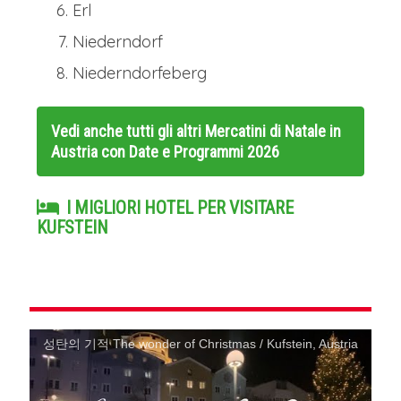
Erl
Niederndorf
Niederndorfeberg
Vedi anche tutti gli altri
Mercatini di Natale in
Austria con Date e Programmi 2026
I MIGLIORI HOTEL PER VISITARE
KUFSTEIN
성탄의 기적 The wonder of Christmas / Kufstein, Austria