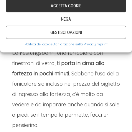
della fortezza di Kufstein, sulle rive del fiume
ACCETTA COOKIE
Inn, la città è facilmente raggiungibile sia
NEGA
treno che su strada.
GESTISCI OPZIONI
La Festungsbahn
Politica dei cookie
Dichiarazione sulla Privacy
Imprint
La Festungsbahn, una funicolare con
finestroni di vetro,
ti porta in cima alla
fortezza in pochi minuti
. Sebbene l’uso della
funicolare sia incluso nel prezzo del biglietto
di ingresso alla fortezza, c’è molto da
vedere e da imparare anche quando si sale
a piedi: se il tempo lo permette, facci un
pensierino.