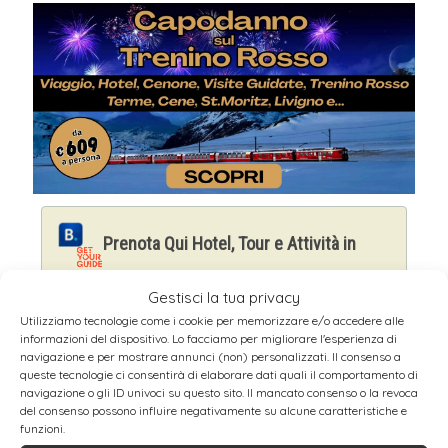
Prenota Qui Hotel, Tour e Attività in
Tirolo
Gestisci la tua privacy
Utilizziamo tecnologie come i cookie per memorizzare e/o accedere alle
COSA VEDERE A KUFSTEIN
informazioni del dispositivo. Lo facciamo per migliorare l'esperienza di
navigazione e per mostrare annunci (non) personalizzati. Il consenso a
queste tecnologie ci consentirà di elaborare dati quali il comportamento di
navigazione o gli ID univoci su questo sito. Il mancato consenso o la revoca
Kufstein è uno dei
piccoli borghi storici
del consenso possono influire negativamente su alcune caratteristiche e
meglio conservati dell’Austria
. All’ombra
funzioni.