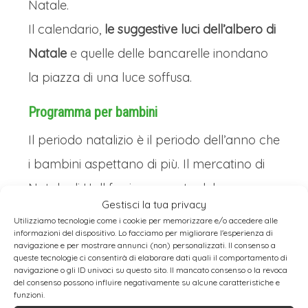
Natale.
Il calendario,
le suggestive luci dell’albero di
Natale
e quelle delle bancarelle inondano
la piazza di una luce soffusa.
Programma per bambini
Il periodo natalizio è il periodo dell’anno che
i bambini aspettano di più. Il mercatino di
Natale di Hall fa sicuramente del suo
Gestisci la tua privacy
meglio per raggiungere questo obiettivo,
Utilizziamo tecnologie come i cookie per memorizzare e/o accedere alle
informazioni del dispositivo. Lo facciamo per migliorare l'esperienza di
con un
programma speciale per bambini
navigazione e per mostrare annunci (non) personalizzati. Il consenso a
queste tecnologie ci consentirà di elaborare dati quali il comportamento di
che inizia tutti i giorni alle 17:00.
navigazione o gli ID univoci su questo sito. Il mancato consenso o la revoca
Non solo c’è una
fattoria didattica
dove
del consenso possono influire negativamente su alcune caratteristiche e
funzioni.