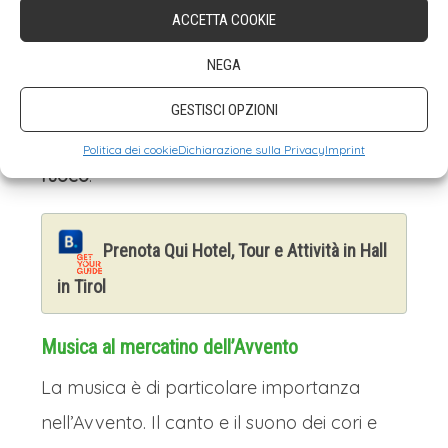
possono interagire con gli animali, ma
ACCETTA COOKIE
molte altre attività per intrattenere i più
NEGA
piccoli: possono
cavalcare un pony
,
ascoltare storie, fare decorazioni natalizie o
GESTISCI OPZIONI
assistere a uno spettacolo di
giocolieri con il
Politica dei cookie
Dichiarazione sulla Privacy
Imprint
fuoco
.
Prenota Qui Hotel, Tour e Attività in Hall
in Tirol
Musica al mercatino dell’Avvento
La musica è di particolare importanza
nell’Avvento. Il canto e il suono dei cori e