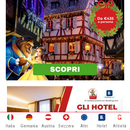
Italia
Germania
Austria
Svizzera
Altri
Hotel
Attività