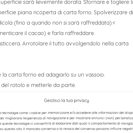
superficie sarà lievemente dorata. Sfornare e togliere l
rficie piana ricoperta di carta forno. Spolverizzare di
cola (fino a quando non si sarà raffreddata).<
nticare il cacao) e farla raffreddare.
ticcera. Arrotolare il tutto avvolgendolo nella carta
ere la carta forno ed adagiarlo su un vassoio.
del rotolo e metterle da parte.
ma Ganache e fare aderire alla crema le due estremità
Gestisci la tua privacy
to).
o tecnologie come i cookie per memorizzare e/o accedere alle informazioni del dispos
er migliorare l'esperienza di navigazione e per mostrare annunci (non) personalizza
 queste tecnologie ci consentirà di elaborare dati quali il comportamento di navigaz
rema da un’estremità all’altra del tronco.
 su questo sito. Il mancato consenso o la revoca del consenso possono influire nega