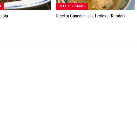
LE
RICETTE DI NATALE
ciola
Ricetta Canederli alla Tirolese (Knödel)