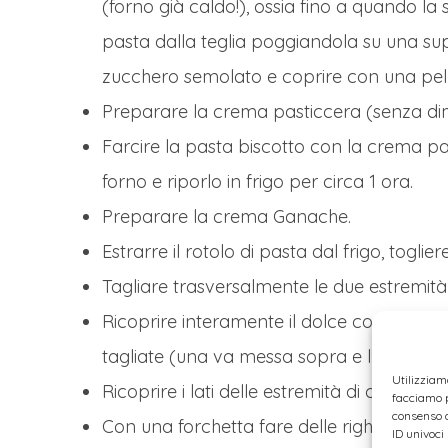
(forno già caldo!), ossia fino a quando la 
pasta dalla teglia poggiandola su una supe
zucchero semolato e coprire con una pelli
Preparare la crema pasticcera (senza dime
Farcire la pasta biscotto con la crema pas
forno e riporlo in frigo per circa 1 ora.
Preparare la crema Ganache.
Estrarre il rotolo di pasta dal frigo, togli
Tagliare trasversalmente le due estremità 
Ricoprire interamente il dolce con la cre
tagliate (una va messa sopra e l’altra a la
Utilizziam
Ricoprire i lati delle estremità di crema.
facciamo p
consenso a
Con una forchetta fare delle righe sulla c
ID univoci