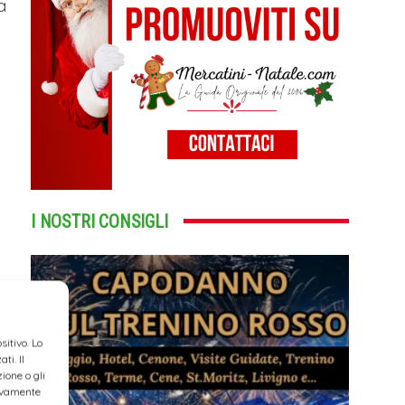
a
I NOSTRI CONSIGLI
itivo. Lo
ti. Il
ione o gli
tivamente