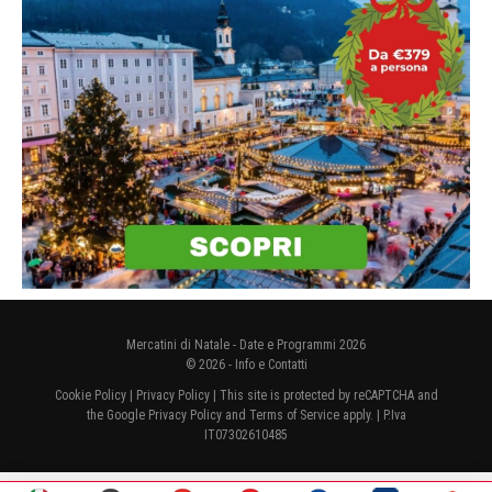
Mercatini di Natale - Date e Programmi 2026
© 2026 -
Info e Contatti
Cookie Policy
|
Privacy Policy
| This site is protected by reCAPTCHA and
the Google
Privacy Policy
and
Terms of Service
apply. | P.Iva
IT07302610485