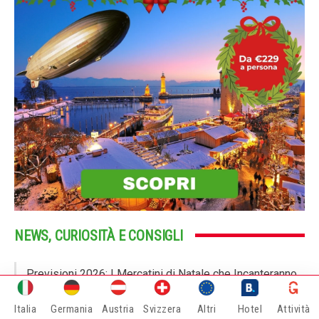
NEWS, CURIOSITÀ E CONSIGLI
Previsioni 2026: I Mercatini di Natale che Incanteranno
l’Europa
Italia
Germania
Austria
Svizzera
Altri
Hotel
Attività
Mercatini di Natale 2025: La Classifica Ufficiale dei Più