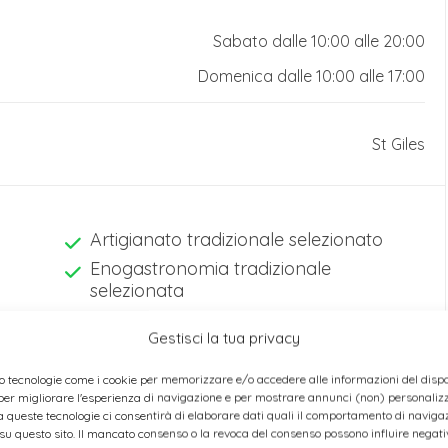
Sabato dalle 10:00 alle 20:00
Domenica dalle 10:00 alle 17:00
St Giles
Artigianato tradizionale selezionato
Enogastronomia tradizionale
selezionata
Mercatino all’aperto
Gestisci la tua privacy
o tecnologie come i cookie per memorizzare e/o accedere alle informazioni del dispos
er migliorare l'esperienza di navigazione e per mostrare annunci (non) personalizza
TARE DURANTE I MERCATINI DI NATALE
 queste tecnologie ci consentirà di elaborare dati quali il comportamento di navigaz
 su questo sito. Il mancato consenso o la revoca del consenso possono influire nega