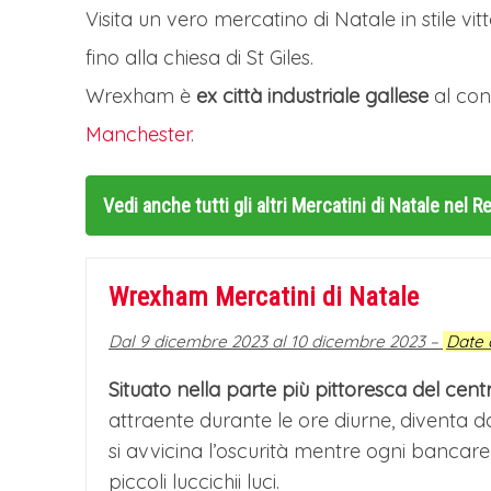
Visita un vero mercatino di Natale in stile 
fino alla chiesa di St Giles.
Wrexham è
ex città industriale gallese
al conf
Manchester
.
Vedi anche tutti gli altri
Mercatini di Natale nel 
Wrexham Mercatini di Natale
Dal 9 dicembre 2023 al 10 dicembre 2023 –
Date 
Situato nella parte più pittoresca del centr
attraente durante le ore diurne, divent
si avvicina l’oscurità mentre ogni bancar
piccoli luccichii luci.