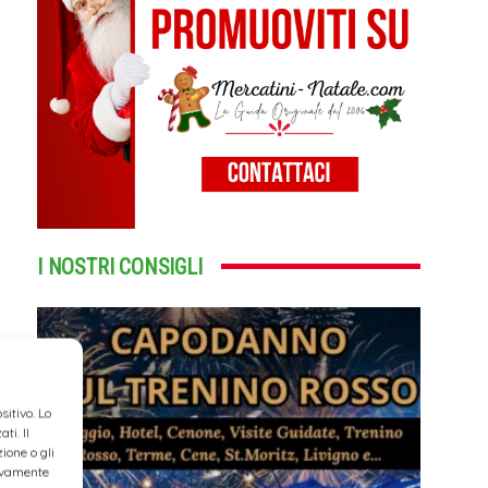
I NOSTRI CONSIGLI
itivo. Lo
ti. Il
ione o gli
tivamente