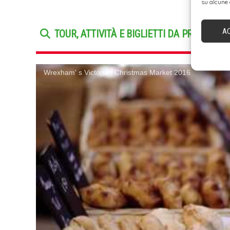
su alcune 
A
TOUR, ATTIVITÀ E BIGLIETTI DA PRENOTAR
Wrexham' s Victorian Christmas Market 2016