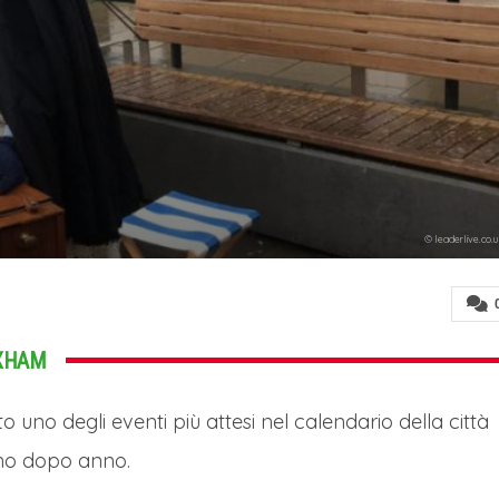
© leaderlive.co.
EXHAM
 uno degli eventi più attesi nel calendario della città
anno dopo anno.