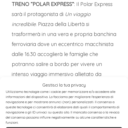
TRENO “POLAR EXPRESS”
: Il Polar Express
sarà il protagonista di
Un viaggio
incredibile
. Piazza della Libertà si
trasformerà in una vera e propria banchina
ferroviaria dove un eccentrico macchinista
dalle 16.30 accoglierà le famiglie che
potranno salire a bordo per vivere un
intenso viaggio immersivo allietato da
musiche, suoni, luci e colori natalizi per
Gestisci la tua privacy
Utilizziamo tecnologie come i cookie per memorizzare e/o accedere alle
un’esperienza davvero unica. Dalle 10.00
informazioni del dispositivo. Lo facciamo per migliorare l'esperienza di
navigazione e per mostrare annunci (non) personalizzati. Il consenso a
alle 19.30 Orario spettacoli: 16.30 – 17.30 –
queste tecnologie ci consentirà di elaborare dati quali il comportamento di
navigazione o gli ID univoci su questo sito. Il mancato consenso o la revoca
18.30 – 19.00 – Piazza della Libertà
del consenso possono influire negativamente su alcune caratteristiche e
funzioni.