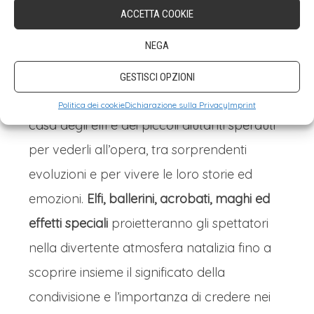
FAMILY SHOW TIME
: Un grande evento per
ACCETTA COOKIE
tutta la famiglia con gli spettacoli della
NEGA
Fabbrica dei Giocattoli. Una produzione
esclusiva che immergerà bambini e parenti
GESTISCI OPZIONI
nel mondo magico e surreale della vera
Politica dei cookie
Dichiarazione sulla Privacy
Imprint
casa degli elfi e dei piccoli aiutanti sperduti
per vederli all’opera, tra sorprendenti
evoluzioni e per vivere le loro storie ed
emozioni.
Elfi, ballerini, acrobati, maghi ed
effetti speciali
proietteranno gli spettatori
nella divertente atmosfera natalizia fino a
scoprire insieme il significato della
condivisione e l’importanza di credere nei