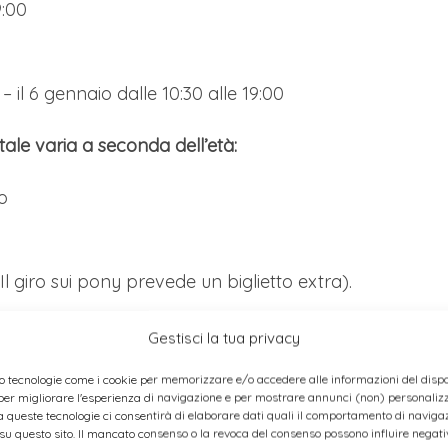
9:00
0 – il 6 gennaio dalle 10:30 alle 19:00
tale varia a seconda dell’età:
o
(Il giro sui pony prevede un biglietto extra).
Gestisci la tua privacy
atino, troverai la suggestiva “Christmas Terrace”, una
o tecnologie come i cookie per memorizzare e/o accedere alle informazioni del dispos
o spazio unico e suggestivo offre una vista mozzafiato
er migliorare l'esperienza di navigazione e per mostrare annunci (non) personalizza
o Vino Nobile di Montepulciano DOCG insieme a
 queste tecnologie ci consentirà di elaborare dati quali il comportamento di navigaz
 su questo sito. Il mancato consenso o la revoca del consenso possono influire nega