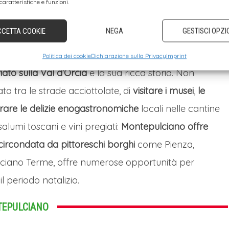
go sospeso nel tempo, ideale per stimolare i sensi e
caratteristiche e funzioni.
ulciano.
CCETTA COOKIE
NEGA
GESTISCI OPZI
l mercatino
, ma anche una città affascinante con il
Politica dei cookie
Dichiarazione sulla Privacy
Imprint
iato sulla Val d’Orcia
e la sua ricca storia. Non
a tra le strade acciottolate, di
visitare i musei
,
le
porare le delizie enogastronomiche
locali nelle cantine
salumi toscani e vini pregiati:
Montepulciano offre
circondata da pittoreschi borghi
come Pienza,
nciano Terme, offre numerose opportunità per
l periodo natalizio.
TEPULCIANO