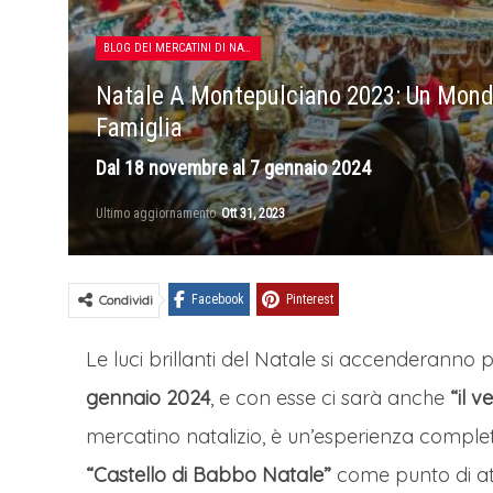
BLOG DEI MERCATINI DI NATALE
Natale A Montepulciano 2023: Un Mondo
Famiglia
Dal 18 novembre al 7 gennaio 2024
Ultimo aggiornamento
Ott 31, 2023
Condividi
Facebook
Pinterest
Le luci brillanti del Natale si accenderanno
gennaio 2024
, e con esse ci sarà anche
“il 
mercatino natalizio, è un’esperienza completa
“Castello di Babbo Natale”
come punto di att