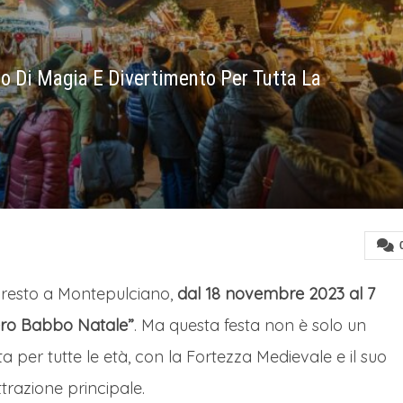
 Di Magia E Divertimento Per Tutta La
 presto a Montepulciano,
dal 18 novembre 2023 al 7
vero Babbo Natale”
. Ma questa festa non è solo un
 per tutte le età, con la Fortezza Medievale e il suo
razione principale.