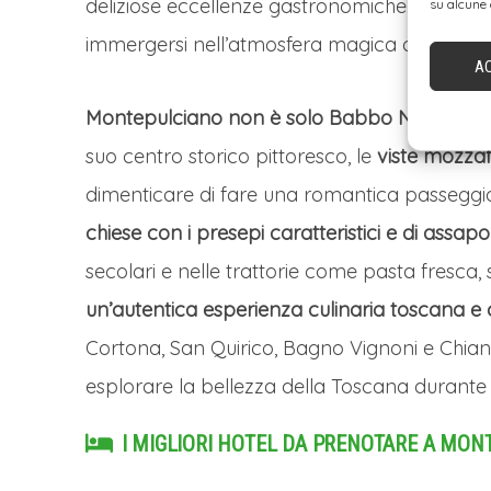
deliziose eccellenze gastronomiche. È un luo
su alcune 
immergersi nell’atmosfera magica di Montep
A
Montepulciano non è solo Babbo Natale e i
suo centro storico pittoresco, le
viste mozzaf
dimenticare di fare una romantica passeggiat
chiese con i presepi caratteristici e di assa
secolari e nelle trattorie come pasta fresca, 
un’autentica esperienza culinaria toscana e 
Cortona, San Quirico, Bagno Vignoni e Chia
esplorare la bellezza della Toscana durante i
I MIGLIORI HOTEL DA PRENOTARE A MON