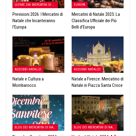
ULTIME DAI MERCATINI DI NATALE
EUROPA
Previsioni 2026: I Mercatini di
Mercatini di Natale 2025: La
Natale che Incanteranno
Classifica Ufficiale dei Più
l’Europa
Belli d’Europa
ADDOBBI NATALIZI
ADDOBBI NATALIZI
Natale e Cultura a
Natale a Firenze: Mercatino di
Mombarocco
Natale in Piazza Santa Croce
BLOG DEI MERCATINI DI NATALE
BLOG DEI MERCATINI DI NATALE