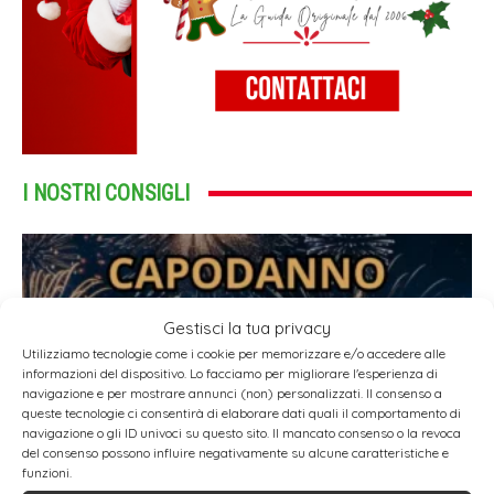
I NOSTRI CONSIGLI
Gestisci la tua privacy
Utilizziamo tecnologie come i cookie per memorizzare e/o accedere alle
informazioni del dispositivo. Lo facciamo per migliorare l'esperienza di
navigazione e per mostrare annunci (non) personalizzati. Il consenso a
queste tecnologie ci consentirà di elaborare dati quali il comportamento di
navigazione o gli ID univoci su questo sito. Il mancato consenso o la revoca
del consenso possono influire negativamente su alcune caratteristiche e
funzioni.