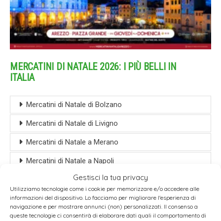
MERCATINI DI NATALE 2026: I PIÙ BELLI IN
ITALIA
Mercatini di Natale di Bolzano
Mercatini di Natale di Livigno
Mercatini di Natale a Merano
Mercatini di Natale a Napoli
Gestisci la tua privacy
Mercatini di Natale a San Candido
Utilizziamo tecnologie come i cookie per memorizzare e/o accedere alle
informazioni del dispositivo. Lo facciamo per migliorare l'esperienza di
Mercatini di Natale in Tirolo
navigazione e per mostrare annunci (non) personalizzati. Il consenso a
queste tecnologie ci consentirà di elaborare dati quali il comportamento di
Mercatini di Natale a Trento