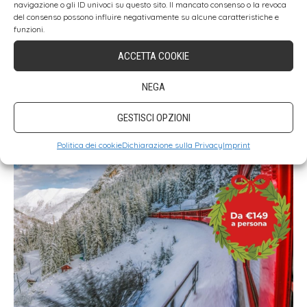
navigazione o gli ID univoci su questo sito. Il mancato consenso o la revoca
del consenso possono influire negativamente su alcune caratteristiche e
Guida ai Mercatini di Natale in Italia
funzioni.
PARTI CON NOI
ACCETTA COOKIE
NEGA
GESTISCI OPZIONI
Politica dei cookie
Dichiarazione sulla Privacy
Imprint