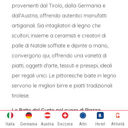
provenienti dal Tirolo, dalla Germania e
dall’Austria, offrendo autentici manufatti
artigianali. Sia intagliatori di legno che
scultori, insieme a ceramisti e creatori di
palle di Natale soffiate e dipinte a mano,
convergono qui, offrendo una varietà di
piatti, oggetti d’arte, tessuti e presepi, ideali
per regali unici. Le pittoresche baite in legno
servono le migliori birre e piatti tradizionali
tirolese.
Le Baite del Gusto nel cuore di Piazza
Grande,
saranno ben tre, una in più rispetto
Italia
Germania
Austria
Svizzera
Altri
Hotel
Attività