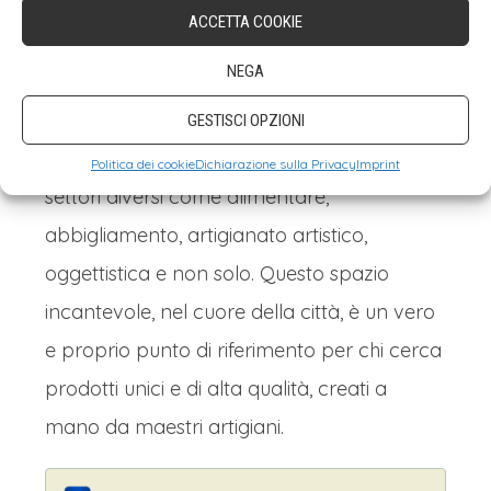
Confartigianato Imprese Arezzo
(7-8-9-10,
ACCETTA COOKIE
14-15-16-17, 21-22-23-24 dicembre). Il
NEGA
C
hiostro delle Meraviglie
si trasforma in un
paradiso per gli amanti dell’artigianato,
GESTISCI OPZIONI
ospitando numerosi artigiani specializzati in
Politica dei cookie
Dichiarazione sulla Privacy
Imprint
settori diversi come alimentare,
abbigliamento, artigianato artistico,
oggettistica e non solo. Questo spazio
incantevole, nel cuore della città, è un vero
e proprio punto di riferimento per chi cerca
prodotti unici e di alta qualità, creati a
mano da maestri artigiani.