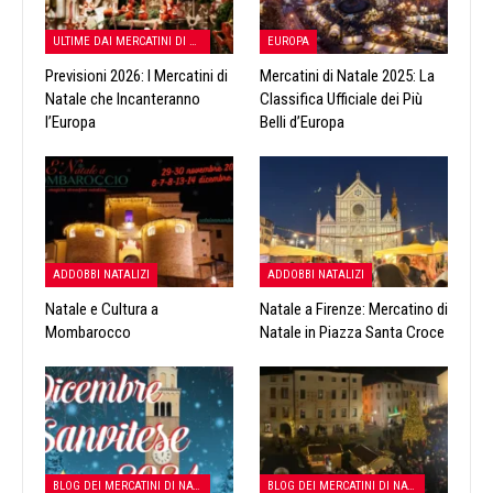
ULTIME DAI MERCATINI DI NATALE
EUROPA
Previsioni 2026: I Mercatini di
Mercatini di Natale 2025: La
Natale che Incanteranno
Classifica Ufficiale dei Più
l’Europa
Belli d’Europa
ADDOBBI NATALIZI
ADDOBBI NATALIZI
Natale e Cultura a
Natale a Firenze: Mercatino di
Mombarocco
Natale in Piazza Santa Croce
BLOG DEI MERCATINI DI NATALE
BLOG DEI MERCATINI DI NATALE