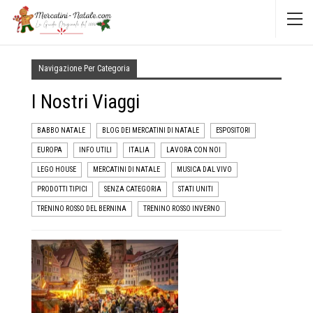
Navigazione Per Categoria
I Nostri Viaggi
BABBO NATALE
BLOG DEI MERCATINI DI NATALE
ESPOSITORI
EUROPA
INFO UTILI
ITALIA
LAVORA CON NOI
LEGO HOUSE
MERCATINI DI NATALE
MUSICA DAL VIVO
PRODOTTI TIPICI
SENZA CATEGORIA
STATI UNITI
TRENINO ROSSO DEL BERNINA
TRENINO ROSSO INVERNO