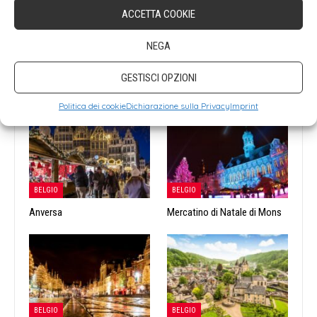
ACCETTA COOKIE
NEGA
GESTISCI OPZIONI
LEGGI ANCHE
Politica dei cookie
Dichiarazione sulla Privacy
Imprint
BELGIO
BELGIO
Anversa
Mercatino di Natale di Mons
BELGIO
BELGIO