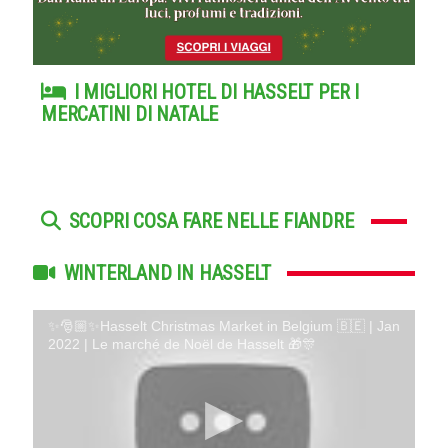
I MIGLIORI HOTEL DI HASSELT PER I
MERCATINI DI NATALE
SCOPRI COSA FARE NELLE FIANDRE
WINTERLAND IN HASSELT
✨🎅🏼✨Hasselt Christmas Market in Belgium 🇧🇪 | Jan
2022 | Le marché de Noël de Hasselt 🎁🎊