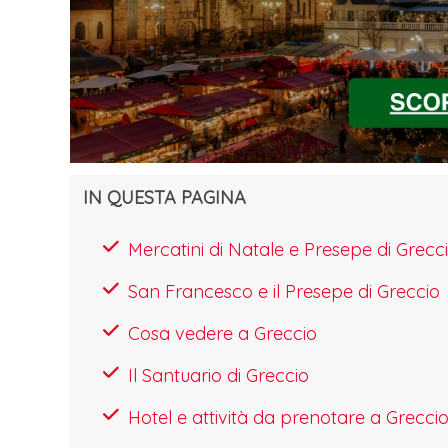
IN QUESTA PAGINA
Mercatini di Natale e Presepe di Gre
San Francesco e il Presepe di Greccio
Cosa vedere a Greccio
Il Santuario di Greccio
Hotel e attività da prenotare a Greccio