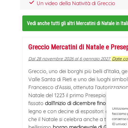
Un video della Natività di Greccio
Vedi anche tutti gli altri
Mercatini di Natale in It
Greccio Mercatini di Natale e Pres
Dal 28 novembre 2026 al 6 gennaio 2027
Date c
Greccio, uno dei borghi più belli d’Italia,
Valle Santa di Rieti e uno dei luoghi simb
Francesco d’Assisi, ottenuta l’autorizzazion
Natale del 1223 il primo Presepio della st
fissato
dall’inizio di dicembre fino al 6 gen
Utilizziam
legno e con decine di espositori: artigianato,
facciamo p
che il Natale si celebra anche a tavola, g
consenso a
ID univoci
bellissimo
borgo medioevale di Greccio co