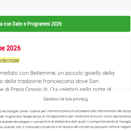
alia con Date e Programmi 2026
epe 2026
onfermate
 gemellato con Betlemme, un piccolo gioiello della
olo della tradizione francescana dove San
e di Papa Onorio III. Qui celebrò nella notte di
oria. L’appuntamento con i Mercatini di Natale è
Gestisci la tua privacy
naio
con la collaudata formula delle casette di
o tecnologie come i cookie per memorizzare e/o accedere alle informazioni del dispos
 presepi artistici, idee regalo, prodotti tipici; e visto
er migliorare l'esperienza di navigazione e per mostrare annunci (non) personalizza
li stand gastronomici faranno da cornice al
 queste tecnologie ci consentirà di elaborare dati quali il comportamento di navigaz
 su questo sito. Il mancato consenso o la revoca del consenso possono influire nega
mpletamente ristrutturato.