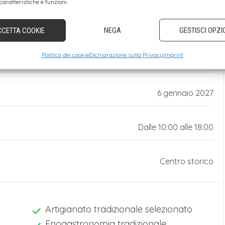
caratteristiche e funzioni.
CCETTA COOKIE
NEGA
GESTISCI OPZI
Politica dei cookie
Dichiarazione sulla Privacy
Imprint
28 novembre 2026
6 gennaio 2027
Dalle 10:00 alle 18:00
Centro storico
Artigianato tradizionale selezionato
Enogastronomia tradizionale