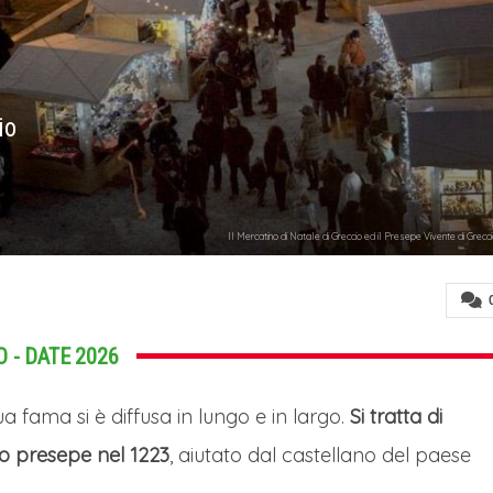
io
Il Mercatino di Natale di Greccio ed il Presepe Vivente di Grecc
 - DATE 2026
a fama si è diffusa in lungo e in largo.
Si tratta di
mo presepe nel 1223
, aiutato dal castellano del paese