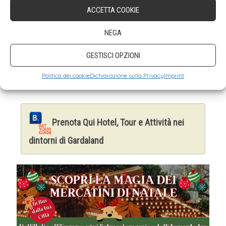
ACCETTA COOKIE
Neve!
NEGA
In corrispondenza dell’accensione
GESTISCI OPZIONI
dell’albero potremo assistere ad una
incredibile…
nevicata
!
Politica dei cookie
Dichiarazione sulla Privacy
Imprint
Prenota Qui Hotel, Tour e Attività nei
dintorni di Gardaland