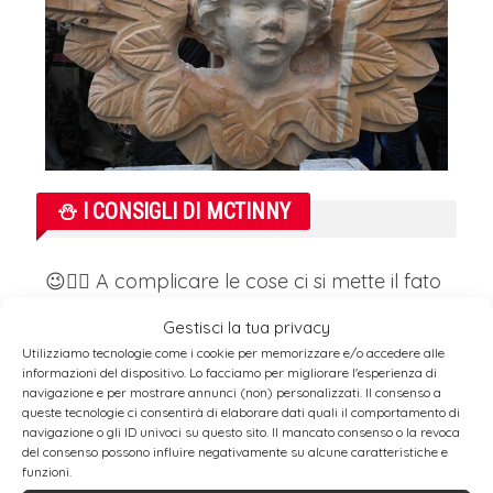
⛄ I CONSIGLI DI MCTINNY
😉👍🏻 A complicare le cose ci si mette il fato
che
la qualità del Mercatino di Natale è
Gestisci la tua privacy
Utilizziamo tecnologie come i cookie per memorizzare e/o accedere alle
totalmente indipendente alla località in cui
informazioni del dispositivo. Lo facciamo per migliorare l'esperienza di
esso è organizzato, eccezion fatta forse,
navigazione e per mostrare annunci (non) personalizzati. Il consenso a
queste tecnologie ci consentirà di elaborare dati quali il comportamento di
per i circuiti classici.
navigazione o gli ID univoci su questo sito. Il mancato consenso o la revoca
del consenso possono influire negativamente su alcune caratteristiche e
funzioni.
Così una
piccola località
può avere un