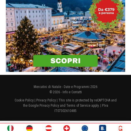
Mercatini di Natale - Date e Programmi 2026
© 2026 -
Info e Contatti
Cookie Policy
|
Privacy Policy
| This site is protected by reCAPTCHA and
the Google
Privacy Policy
and
Terms of Service
apply. | P.Iva
IT07302610485