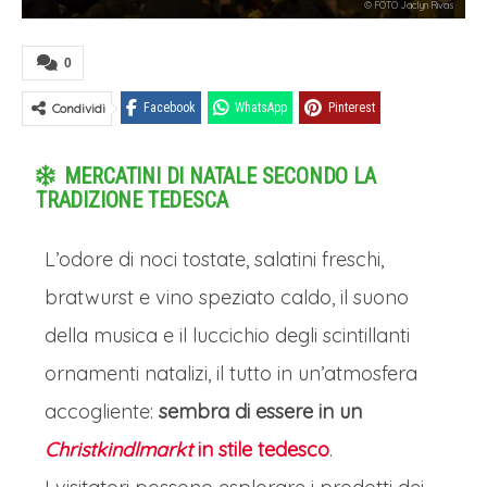
© FOTO Jaclyn Rivas
0
Condividi
Facebook
WhatsApp
Pinterest
MERCATINI DI NATALE SECONDO LA
TRADIZIONE TEDESCA
L’odore di noci tostate, salatini freschi,
bratwurst e vino speziato caldo, il suono
della musica e il luccichio degli scintillanti
ornamenti natalizi, il tutto in un’atmosfera
accogliente:
sembra di essere in un
Christkindlmarkt
in stile tedesco
.