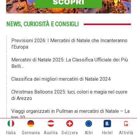
NEWS, CURIOSITÀ E CONSIGLI
Previsioni 2026: I Mercatini di Natale che Incanteranno
l’Europa
Mercatini di Natale 2025: La Classifica Ufficiale dei Più
Belli…
Classifica dei migliori mercatini di Natale 2024
Christmas Balloons 2025: luci, colori e magia nel cuore
di Arezzo
Viaggi organizzati in Pullman ai mercatini di Natale – La
top 10
Magia natalizia ad Arezzo: la Casa di Babbo Natale e la
Italia
Germania
Austria
Svizzera
Altri
Hotel
Attività
Brick House…