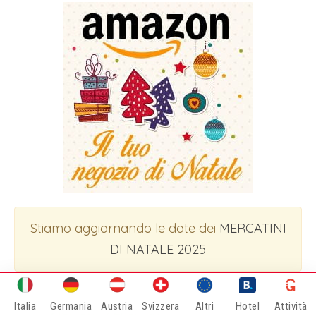
Stiamo aggiornando le date dei
MERCATINI
DI NATALE 2025
Italia
Germania
Austria
Svizzera
Altri
Hotel
Attività
VIVI I MIGLIORI MERCATINI