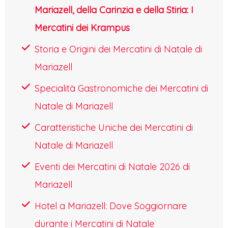
e dalla pista di pattinaggio sul ghiaccio che
Mariazell, della Carinzia e della Stiria: I
spesso viene allestita poco distante.
Mercatini dei Krampus
Un’atmosfera più intima e raccolta si respira
Storia e Origini dei Mercatini di Natale di
invece nel Mercatino sul Lago, a
Mariazell
Europapark, dove le luci si specchiano nelle
Specialità Gastronomiche dei Mercatini di
acque tranquille, raddoppiando la magia.
Natale di Mariazell
Klagenfurt incarna perfettamente lo spirito
Caratteristiche Uniche dei Mercatini di
del Natale austriaco: autentico, caloroso e
Natale di Mariazell
ricco di tradizioni, invitando a vivere
momenti di pura serenità.
Eventi dei Mercatini di Natale 2026 di
RIPARTENZA PER L’ITALIA
Mariazell
Nel pomeriggio ripartenza per l’Italia con
Hotel a Mariazell: Dove Soggiornare
arrivo nelle rispettive città in serata.
durante i Mercatini di Natale