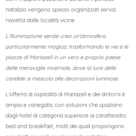
CENA E PERNOTTAMENTO
natalizio vengono spesso organizzati servizi
Cena in hotel e pernottamento.
navetta dalle località vicine.
Mercatini di Natale Stiria e Carinzia: i Mercatini dei
L’illuminazione serale crea un’atmosfera
Krampus Giorno 3
particolarmente magica, trasformando le vie e le
COLAZIONE IN HOTEL
piazze di Mariazell in un vero e proprio paese
Colazione in hotel.
delle meraviglie invernale, dove la luce delle
KLAGENFURT E I MERCATINI DI NATALE
candele si mescola alle decorazioni luminose.
DELLA CARINZIA
L’offerta di ospitalità di Mariazell e dei dintorni è
A seguito dell’abbondante colazione in hotel
ampia e variegata, con soluzioni che spaziano
ci sposteremo a Klagenfurt, l’accogliente
dagli hotel di categoria superiore ai caratteristici
capitale della Carinzia affacciata sul lago
bed and breakfast, molti dei quali propongono
Wörthersee, che durante l’Avvento si