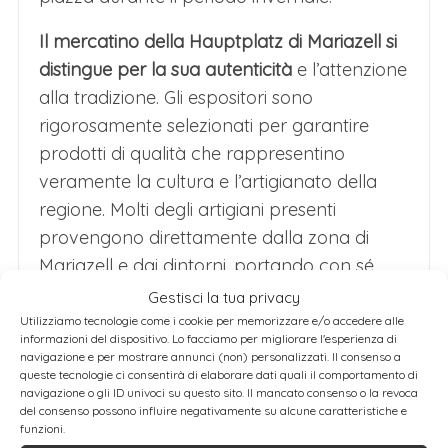
Il mercatino della Hauptplatz di Mariazell si
distingue per la sua autenticità
e l’attenzione
alla tradizione. Gli espositori sono
rigorosamente selezionati per garantire
prodotti di qualità che rappresentino
veramente la cultura e l’artigianato della
regione. Molti degli artigiani presenti
provengono direttamente dalla zona di
Mariazell e dai dintorni, portando con sé
conoscenze tramandate di generazione in
Gestisci la tua privacy
generazione.
Utilizziamo tecnologie come i cookie per memorizzare e/o accedere alle
informazioni del dispositivo. Lo facciamo per migliorare l'esperienza di
navigazione e per mostrare annunci (non) personalizzati. Il consenso a
La posizione centrale della piazza la rende il
queste tecnologie ci consentirà di elaborare dati quali il comportamento di
punto di incontro principale per visitatori e
navigazione o gli ID univoci su questo sito. Il mancato consenso o la revoca
del consenso possono influire negativamente su alcune caratteristiche e
residenti durante il periodo natalizio. Dalla
funzioni.