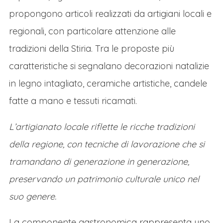
propongono articoli realizzati da artigiani locali e
Dopo la colazione in hotel ci dirigeremo a
regionali, con particolare attenzione alle
Mariazell, considerato a ragione il cuore
tradizioni della Stiria. Tra le proposte più
spirituale dell'Austria, meta di pellegrinaggi
caratteristiche si segnalano decorazioni natalizie
più celebre del paese; ma in inverno la sua
in legno intagliato, ceramiche artistiche, candele
magnifica basilica
diventa lo sfondo
fatte a mano e tessuti ricamati.
suggestivo per uno dei mercatini di Natale
più autentici e atmosferici.
L'aria profuma di
L’artigianato locale riflette le ricche tradizioni
Punsch caldo, di castagne arrosto e di dolci
della regione, con tecniche di lavorazione che si
spezie. Le luci delle caratteristiche
tramandano di generazione in generazione,
bancarelle in legno risplendono contro la
preservando un patrimonio culturale unico nel
facciata barocca della basilica, illuminando
suo genere.
manufatti artigianali, decorazioni tradizionali
La componente gastronomica rappresenta uno
e prelibatezze locali. La maestosa piazza,