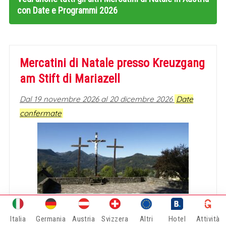
con Date e Programmi 2026
Mercatini di Natale presso Kreuzgang
am Stift di Mariazell
Dal 19 novembre 2026 al 20 dicembre 2026
Date
confermate
Il mercatino di Natale nel Kreuzgang am
Italia
Germania
Austria
Svizzera
Altri
Hotel
Attività
Stift (Chiostro del Santuario) di Mariazell