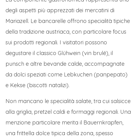
degli aspetti più apprezzati dei mercatini di
con il suo grande albero addobbato, è
Mariazell. Le bancarelle offrono specialità tipiche
avvolta da un'atmosfera di quieta
della tradizione austriaca, con particolare focus
contemplazione e gioia festosa.Chiamato
sui prodotti regionali. I visitatori possono
"Stella dell'Avvento", il mercatino invita a un
degustare il classico Glühwein (vin brulé), il
viaggio sensoriale tra fede e tradizione,
punsch e altre bevande calde, accompagnate
offrendo momenti di raccoglimento tra una
da dolci speziati come Lebkuchen (panpepato)
degustazione e l'altra. È il luogo perfetto per
e Kekse (biscotti natalizi).
assaporare la magia del Natale austriaco,
lontano dalla frenesia, in un contesto unico
Non mancano le specialità salate, tra cui salsicce
e profondamente suggestivo. Un'esperienza
alla griglia, pretzel caldi e formaggi regionali. Una
che scalda il cuore.
menzione particolare merita il Bauernkrapfen,
IL FASCINO RINASCIMENTALE DI GRAZ E
una frittella dolce tipica della zona, spesso