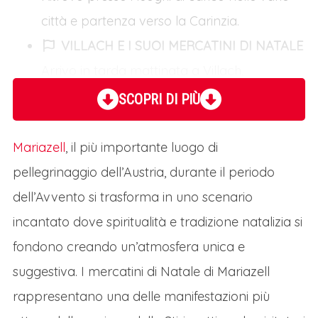
città e partenza verso la Carinzia.
VILLACH E I SUOI MERCATINI DI NATALE
Arrivo in tarda mattinata a Villach,
incantevole città carinziana bagnata dalla
SCOPRI DI PIÙ
Drava, gioiello austriaco che d'inverno si
trasforma in un vero e proprio paese delle
Mariazell
, il più importante luogo di
meraviglie. Il suo cuore pulsante, Hauptplatz,
pellegrinaggio dell’Austria, durante il periodo
ospita uno dei mercatini di Natale più
dell’Avvento si trasforma in uno scenario
suggestivi dell'Austria.L'aria profuma di vin
incantato dove spiritualità e tradizione natalizia si
brulè speziato, di Kletzenbrot (il tipico pane
fondono creando un’atmosfera unica e
dolce alla frutta) e di candele di cera d'api.
suggestiva. I mercatini di Natale di Mariazell
Le bancarelle in legno, illuminate da luci
rappresentano una delle manifestazioni più