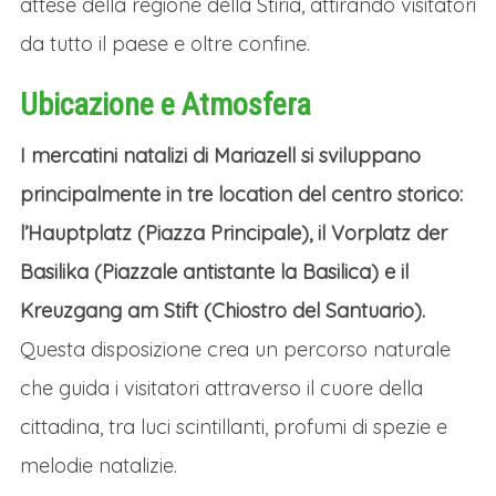
calde, offrono artigianato locale,
attese della regione della Stiria, attirando visitatori
decorazioni fatte a mano e prelibatezze
da tutto il paese e oltre confine.
culinarie. Il maestoso albero di Natale
Ubicazione e Atmosfera
domina la piazza, creando un'atmosfera da
I mercatini natalizi di Mariazell si sviluppano
favola.Ma la magia non si ferma qui:
il
principalmente in tre location del centro storico:
mercatino "Perle dell'Avvento" sul lago Faak
l’Hauptplatz (Piazza Principale), il Vorplatz der
e quello medievale nel castello di Landskron
Basilika (Piazzale antistante la Basilica) e il
aggiungono un fascino unico.
Con le Alpi
Kreuzgang am Stift (Chiostro del Santuario).
innevate come sfondo, i mercatini di Villach
Questa disposizione crea un percorso naturale
sono l'incarnazione della gioia e della
che guida i visitatori attraverso il cuore della
tradizione natalizia, invitando a vivere
cittadina, tra luci scintillanti, profumi di spezie e
un'esperienza indimenticabile all'insegna del
melodie natalizie.
calore e dello Gemütlichkeit.