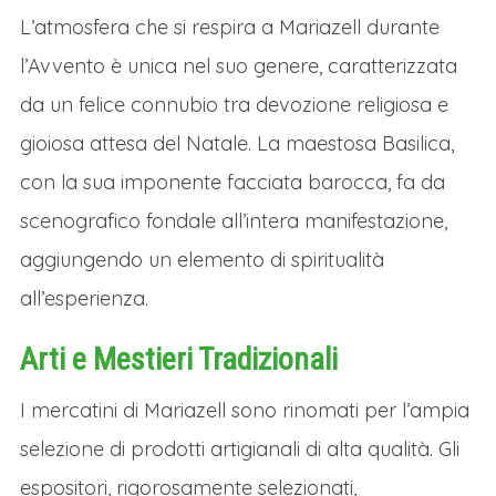
GRAZ, SISTEMAZIONE IN HOTEL CON
L’atmosfera che si respira a Mariazell durante
CENA
l’Avvento è unica nel suo genere, caratterizzata
Nel tardo pomeriggio ci dirigeremo con il
da un felice connubio tra devozione religiosa e
pullman in hotel per il pernottamento. Dopo
gioiosa attesa del Natale. La maestosa Basilica,
il check-in in hotel è prevista la cena e la
con la sua imponente facciata barocca, fa da
possibilità di una prima passeggiata serale
scenografico fondale all’intera manifestazione,
alla scoperta della capitale della Stiria
aggiungendo un elemento di spiritualità
Mercatini di Natale Stiria e Carinzia: i Mercatini dei
all’esperienza.
Krampus Giorno 2
Arti e Mestieri Tradizionali
COLAZIONE
I mercatini di Mariazell sono rinomati per l’ampia
Colazione in hotel.
selezione di prodotti artigianali di alta qualità. Gli
MARIAZELL, IL CUORE SPIRITUALE
espositori, rigorosamente selezionati,
DELL’AUSTRIA