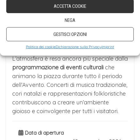
Hauptplatz è possibile accedere facilmente
ACCETTA COOKIE
agli altri punti di interesse dei mercatini di
Mariazell, come il mercatino nel chiostro
NEGA
della Basilica e quello nel piazzale antistante
GESTISCI OPZIONI
il santuario, creando un percorso continuo
di scoperta e meraviglia.
Politica dei cookie
Dichiarazione sulla Privacy
Imprint
L’atmosfera è resa ancora più speciale dalla
programmazione di eventi culturali
che
animano la piazza durante tutto il periodo
dell’Avvento. Concerti di musica tradizionale,
cori natalizi e rappresentazioni folkloristiche
contribuiscono a creare un’ambiente
gioioso e coinvolgente per tutti i visitatori.
Data di apertura