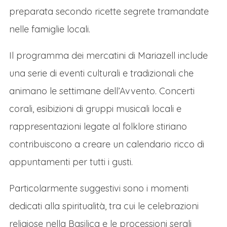
I MERCATINI DI NATALE DELLA CAPITALE
preparata secondo ricette segrete tramandate
DELLA STIRIA
nelle famiglie locali.
Dopo il pranzo libero ci dirigeremo con il
Il programma dei mercatini di Mariazell include
pullman in direzione di Graz, l'elegante
una serie di eventi culturali e tradizionali che
capitale della Stiria, che unisce il suo fascino
animano le settimane dell’Avvento. Concerti
rinascimentale alla vivacità contemporanea
corali, esibizioni di gruppi musicali locali e
per regalare un'esperienza natalizia unica.
Il
rappresentazioni legate al folklore stiriano
cuore dei festeggiamenti batte in
contribuiscono a creare un calendario ricco di
Hauptplatz, dove un maestoso albero di
appuntamenti per tutti i gusti.
Natale fa da guardia a un tradizionale
mercatino con oltre 70 bancarelle di legno.
Particolarmente suggestivi sono i momenti
Qui, l'aria si riempie del profumo dei
dedicati alla spiritualità, tra cui le celebrazioni
Weihnachtskekse (biscotti natalizi), del vin
religiose nella Basilica e le processioni serali