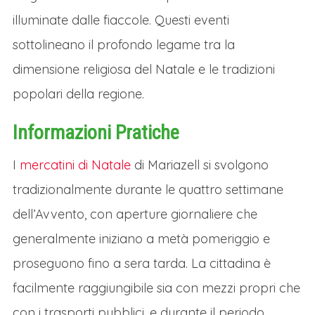
brulè e delle castagne arrosto.Accanto alla
illuminate dalle fiaccole. Questi eventi
tradizione, Graz offre atmosfere più
sottolineano il profondo legame tra la
moderne. Il Kunstmarkt al Schlossberg,
dimensione religiosa del Natale e le tradizioni
accessibile con la spettacolare funivia
popolari della regione.
illuminata, propone regali artistici e design
Informazioni Pratiche
con una vista mozzafiato sulla città. Il
Mercatino dei Bambini al Mariahilferplatz,
I
mercatini di Natale
di Mariazell si svolgono
con le sue luminose capanne blu, e il
tradizionalmente durante le quattro settimane
Mercatino d'Avvento al Castello Eggenberg,
dell’Avvento, con aperture giornaliere che
in un setting barocco, completano l'offerta,
generalmente iniziano a metà pomeriggio e
dimostrando come la città sappia celebrare
proseguono fino a sera tarda. La cittadina è
il Natale tra storia, cultura e innovazione, per
facilmente raggiungibile sia con mezzi propri che
un'atmosfera magica e raffinata.
con i trasporti pubblici, e durante il periodo