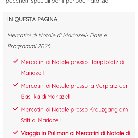
pacchetti speciali per il periodo natalizio.
trasforma in un incantevole scenario
natalizio.
Il cuore pulsante della festa è il
IN QUESTA PAGINA
Mercatino di Natale in Neuer Platz,
dominato dalla maestosa fontana del
Mercatini di Natale di Mariazell- Date e
Lindwurm
, che sotto le luci serali acquisisce
Programmi 2026
un’atmosfera fiabesca. Circa 40
Mercatini di Natale presso Hauptplatz di
caratteristiche casette di legno offrono
Mariazell
artigianato locale, decorazioni handmade e
Mercatini di Natale presso la Vorplatz der
specialità gastronomiche, come i famosi
Basilika di Mariazell
Kärntner Reindling (un dolce a base di
pasta lievitata, noci e uvetta) e il vin brulè
Mercatini di Natale presso Kreuzgang am
speziato. L’ambiente è reso ancora più
Stift di Mariazell
magico dalle melodie dei concerti d’Avvento
Viaggio in Pullman ai Mercatini di Natale di