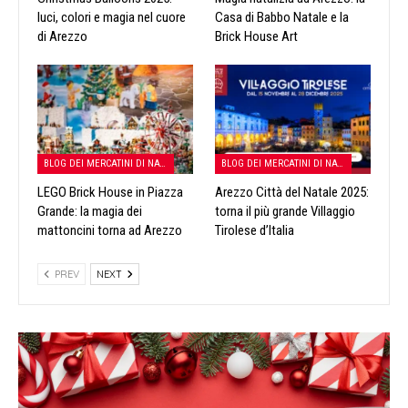
luci, colori e magia nel cuore
Casa di Babbo Natale e la
di Arezzo
Brick House Art
BLOG DEI MERCATINI DI NATALE
BLOG DEI MERCATINI DI NATALE
LEGO Brick House in Piazza
Arezzo Città del Natale 2025:
Grande: la magia dei
torna il più grande Villaggio
mattoncini torna ad Arezzo
Tirolese d’Italia
PREV
NEXT