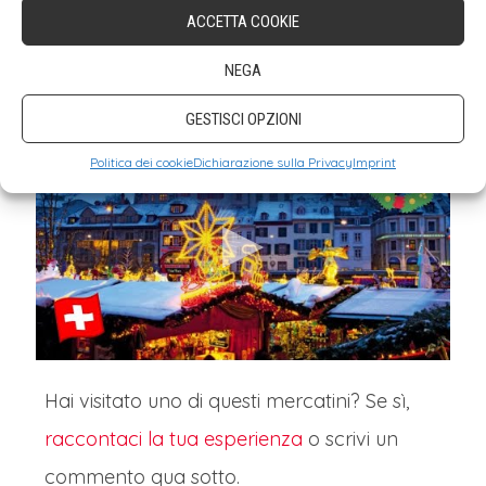
festive per bambini
, dai laboratori di
ACCETTA COOKIE
creazione di palline alla decorazione di pan
NEGA
di zenzero.
GESTISCI OPZIONI
CHRISTMAS IN BASEL SWITZERLAND: Basel
Politica dei cookie
Dichiarazione sulla Privacy
Imprint
Christmas Markets | Munsterplatz + Barfüsserplatz &
more!
Hai visitato uno di questi mercatini? Se sì,
raccontaci la tua esperienza
o scrivi un
commento qua sotto.