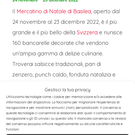
Il
Mercatino di Natale di Basilea
, aperto dal
24 novembre al 23 dicembre 2022, è il più
grande e il più bello della
Svizzera
e riunisce
160 bancarelle decorate che vendono
un’ampia gamma di delizie culinarie.
Troverai salsicce tradizionali, pan di
zenzero, punch caldo, fonduta natalizia e
raclette con costine.
Gestisci la tua privacy
Il mercatino è
diviso in due diverse
Utilizziamo tecnologie come i cookie per memorizzare e/o accedere alle
informazioni del dispositivo. Lo facciamo per migliorare l'esperienza di
sezioni
:
Barfuserplatz e Munsterplatz
. Il
navigazione e per mostrare annunci (non) personalizzati. Il consenso a
queste tecnologie ci consentirà di elaborare dati quali il comportamento di
primo offre
artigianato e gioielli
, mentre
navigazione o gli ID univoci su questo sito. Il mancato consenso o la revoca
del consenso possono influire negativamente su alcune caratteristiche e
Munsterplatz è piena di divertenti
attività
funzioni.