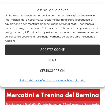
Mercatini di Natale di Bolzano
Gestisci la tua privacy
Mercatini di Natale di Livigno
Utilizziamo tecnologie come i cookie per memorizzare e/o accedere alle
informazioni del dispositivo. Lo facciamo per migliorare l'esperienza di
Mercatini di Natale a Merano
navigazione e per mostrare annunci (non) personalizzati. Il consenso a
queste tecnologie ci consentirà di elaborare dati quali il comportamento di
navigazione o gli ID univoci su questo sito. Il mancato consenso o la revoca
Mercatini di Natale a Napoli
del consenso possono influire negativamente su alcune caratteristiche e
funzioni.
Mercatini di Natale a San Candido
ACCETTA COOKIE
Mercatini di Natale in Tirolo
Mercatini di Natale a Trento
NEGA
Guida ai Mercatini di Natale in Italia
GESTISCI OPZIONI
PARTI CON NOI
Politica dei cookie
Dichiarazione sulla Privacy
Imprint