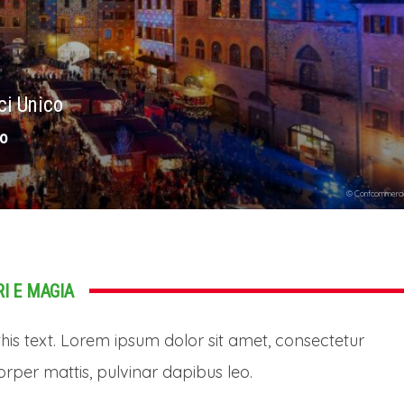
ci Unico
zo
© Confcommerci
RI E MAGIA
this text. Lorem ipsum dolor sit amet, consectetur
mcorper mattis, pulvinar dapibus leo.