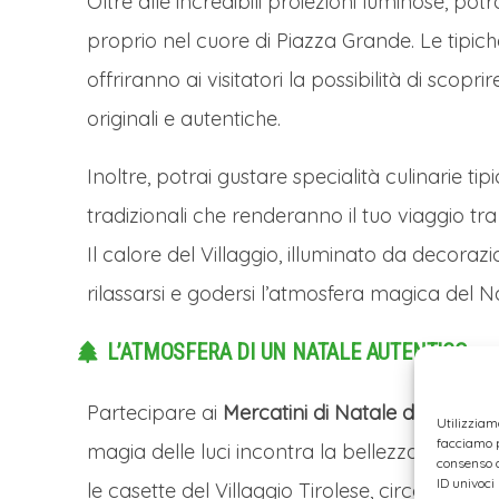
Oltre alle incredibili proiezioni luminose, pot
proprio nel cuore di Piazza Grande. Le tipiche
offriranno ai visitatori la possibilità di scopri
originali e autentiche.
Inoltre, potrai gustare specialità culinarie tipich
tradizionali che renderanno il tuo viaggio tra
Il calore del Villaggio, illuminato da decorazio
rilassarsi e godersi l’atmosfera magica del N
L’ATMOSFERA DI UN NATALE AUTENTICO
Partecipare ai
Mercatini di Natale di Arezzo
s
Utilizziam
facciamo p
magia delle luci incontra la bellezza di una 
consenso a
ID univoci
le casette del Villaggio Tirolese, circondato 