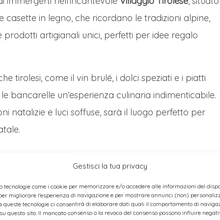
rai immergerti nell’incantevole
Villaggio Tirolese
, situato
 casette in legno, che ricordano le tradizioni alpine,
re prodotti artigianali unici, perfetti per idee regalo
e tirolesi, come il vin brulé, i dolci speziati e i piatti
 le bancarelle un’esperienza culinaria indimenticabile.
ni natalizie e luci soffuse, sarà il luogo perfetto per
atale.
Gestisci la tua privacy
ignifica vivere un’esperienza autentica, dove la
o tecnologie come i cookie per memorizzare e/o accedere alle informazioni del dispos
er migliorare l'esperienza di navigazione e per mostrare annunci (non) personalizza
tradizione secolare. Ogni sera, potrai passeggiare tra
 queste tecnologie ci consentirà di elaborare dati quali il comportamento di navigaz
 su questo sito. Il mancato consenso o la revoca del consenso possono influire nega
da suoni, profumi e sapori che ti faranno sentire