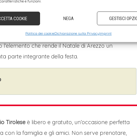
caratteristiche e funzioni.
CCETTA COOKIE
NEGA
GESTISCI OPZI
rcatino tradizionale rende questo evento unico in
Politica dei cookie
Dichiarazione sulla Privacy
Imprint
 parte del Paese e dall’estero. Le proiezioni luminose,
o l’elemento che rende il Natale di Arezzo un
ta parte integrante della festa.
o
io Tirolese
è libero e gratuito, un’occasione perfetta
a con la famiglia e gli amici. Non serve prenotare,