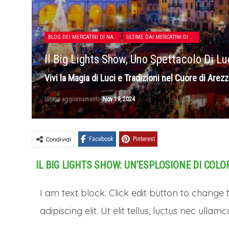
BLOG DEI MERCATINI DI NATALE
ULTIME DAI MERCATINI DI NATALE
Il Big Lights Show, Uno Spettacolo Di Lu
Vivi la Magia di Luci e Tradizioni nel Cuore di Arez
Ultimo aggiornamento
Nov 19, 2024
Condividi
Facebook
Pinterest
IL BIG LIGHTS SHOW: UN’ESPLOSIONE DI COLO
I am text block. Click edit button to change 
adipiscing elit. Ut elit tellus, luctus nec ulla